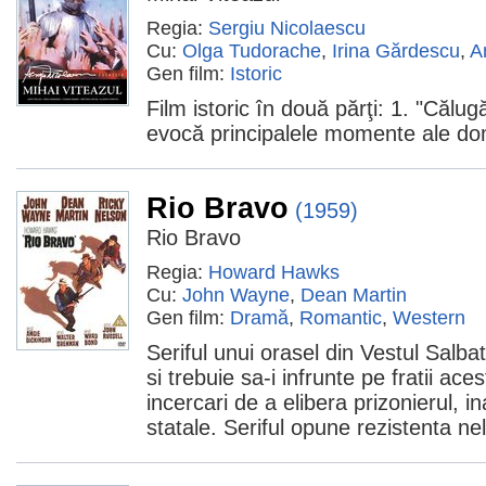
Regia:
Sergiu Nicolaescu
Cu:
Olga Tudorache
,
Irina Gărdescu
,
A
Gen film:
Istoric
Film istoric în două părţi: 1. "Călug
evocă principalele momente ale domn
Rio Bravo
(1959)
Rio Bravo
Regia:
Howard Hawks
Cu:
John Wayne
,
Dean Martin
Gen film:
Dramă
,
Romantic
,
Western
Seriful unui orasel din Vestul Salba
si trebuie sa-i infrunte pe fratii ace
incercari de a elibera prizonierul, ina
statale. Seriful opune rezistenta nele