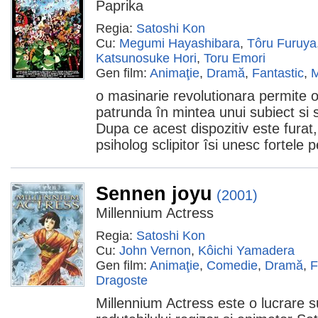
Paprika
Regia:
Satoshi Kon
Cu:
Megumi Hayashibara
,
Tôru Furuya
Katsunosuke Hori
,
Toru Emori
Gen film:
Animaţie
,
Dramă
,
Fantastic
,
M
o masinarie revolutionara permite o
patrunda în mintea unui subiect si sa
Dupa ce acest dispozitiv este furat,
psiholog sclipitor îsi unesc fortele 
Sennen joyu
(2001)
Millennium Actress
Regia:
Satoshi Kon
Cu:
John Vernon
,
Kôichi Yamadera
Gen film:
Animaţie
,
Comedie
,
Dramă
,
F
Dragoste
Millennium Actress este o lucrare sub