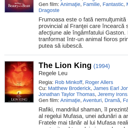
Gen film:
Animaţie
,
Familie
,
Fantastic
,
Dragoste
Frumoasa este o fată nemulţumită d
provincial al Franţei care încearcă
afecţiune ale îngâmfatului Gaston. 
tranformat într-un animal fioros pri
putea să iubescă.
The Lion King
(1994)
Regele Leu
Regia:
Rob Minkoff
,
Roger Allers
Cu:
Matthew Broderick
,
James Earl Jo
Jonathan Taylor Thomas
,
Jeremy Irons
Gen film:
Animaţie
,
Aventuri
,
Dramă
,
Fa
Rafiki, mandrilul shaman, îl prezin
al regelui Mufasa, unei adunări a a
Fratele mai tânăr al lui Mufasa rea