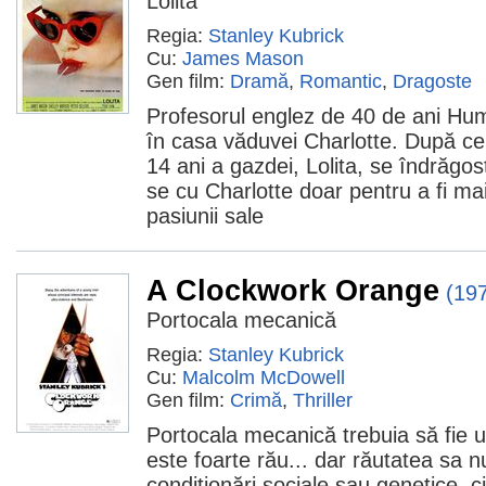
Lolita
Regia:
Stanley Kubrick
Cu:
James Mason
Gen film:
Dramă
,
Romantic
,
Dragoste
Profesorul englez de 40 de ani Hu
în casa văduvei Charlotte. După ce
14 ani a gazdei, Lolita, se îndrăgo
se cu Charlotte doar pentru a fi ma
pasiunii sale
A Clockwork Orange
(19
Portocala mecanică
Regia:
Stanley Kubrick
Cu:
Malcolm McDowell
Gen film:
Crimă
,
Thriller
Portocala mecanică trebuia să fie u
este foarte rău... dar răutatea sa 
condiţionări sociale sau genetice, c