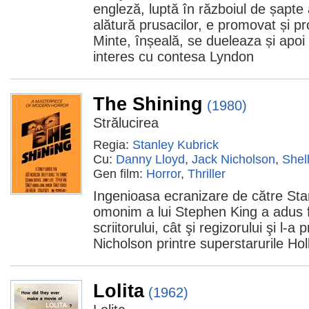
engleză, luptă în războiul de șapte
alătură prusacilor, e promovat și pr
Minte, înșeală, se dueleaza și apoi
interes cu contesa Lyndon
The Shining
(1980)
Strălucirea
Regia:
Stanley Kubrick
Cu:
Danny Lloyd
,
Jack Nicholson
,
Shel
Gen film:
Horror
,
Thriller
Ingenioasa ecranizare de către Sta
omonim a lui Stephen King a adus f
scriitorului, cât şi regizorului şi l-a
Nicholson printre superstarurile Ho
Lolita
(1962)