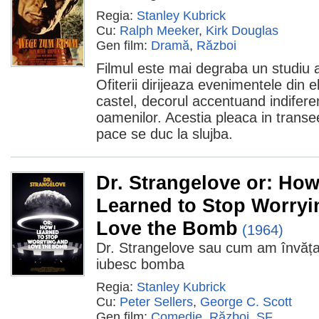
Regia:
Stanley Kubrick
Cu:
Ralph Meeker
,
Kirk Douglas
Gen film:
Dramă
,
Război
Filmul este mai degraba un studiu al
Ofiterii dirijeaza evenimentele din 
castel, decorul accentuand indiferen
oamenilor. Acestia pleaca in trans
pace se duc la slujba.
Dr. Strangelove or: How
Learned to Stop Worryi
Love the Bomb
(1964)
Dr. Strangelove sau cum am învăța
iubesc bomba
Regia:
Stanley Kubrick
Cu:
Peter Sellers
,
George C. Scott
Gen film:
Comedie
,
Război
,
SF