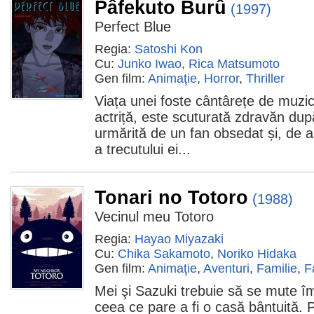
Pâfekuto Burû
(1997)
Perfect Blue
Regia:
Satoshi Kon
Cu:
Junko Iwao
,
Rica Matsumoto
Gen film:
Animaţie
,
Horror
,
Thriller
Viața unei foste cântârețe de muzi
actriță, este scuturată zdravăn dup
urmărită de un fan obsedat și, de
a trecutului ei...
Tonari no Totoro
(1988)
Vecinul meu Totoro
Regia:
Hayao Miyazaki
Cu:
Chika Sakamoto
,
Noriko Hidaka
Gen film:
Animaţie
,
Aventuri
,
Familie
,
F
Mei şi Sazuki trebuie să se mute îm
ceea ce pare a fi o casă bântuită. P