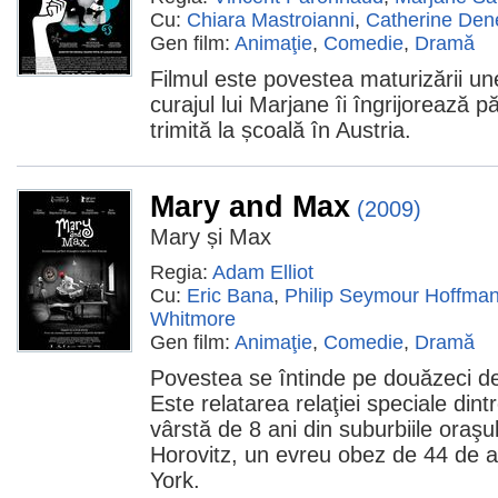
Cu:
Chiara Mastroianni
,
Catherine Den
Gen film:
Animaţie
,
Comedie
,
Dramă
Filmul este povestea maturizării une
curajul lui Marjane îi îngrijorează pă
trimită la școală în Austria.
Mary and Max
(2009)
Mary și Max
Regia:
Adam Elliot
Cu:
Eric Bana
,
Philip Seymour Hoffma
Whitmore
Gen film:
Animaţie
,
Comedie
,
Dramă
Povestea se întinde pe douăzeci de
Este relatarea relaţiei speciale dint
vârstă de 8 ani din suburbiile oraş
Horovitz, un evreu obez de 44 de a
York.