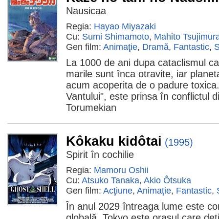
Nausicaa
Regia:
Hayao Miyazaki
Cu:
Sumi Shimamoto
,
Mahito Tsujimur
Gen film:
Animaţie
,
Dramă
,
Fantastic
,
La 1000 de ani dupa cataclismul ca
marile sunt înca otravite, iar plan
acum acoperita de o padure toxica.
Vantului", este prinsa în conflictul 
Torumekian
Kôkaku kidôtai
(1995)
Spirit în cochilie
Regia:
Mamoru Oshii
Cu:
Atsuko Tanaka
,
Akio Ôtsuka
Gen film:
Acţiune
,
Animaţie
,
Fantastic
,
În anul 2029 întreaga lume este co
globală. Tokyo este orașul care de