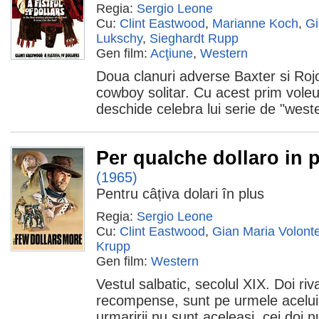
Regia:
Sergio Leone
Cu:
Clint Eastwood
,
Marianne Koch
,
Gi
Lukschy
,
Sieghardt Rupp
Gen film:
Acţiune
,
Western
Doua clanuri adverse Baxter si Roj
cowboy solitar. Cu acest prim voleu
deschide celebra lui serie de "west
Per qualche dollaro in 
(1965)
Pentru câțiva dolari în plus
Regia:
Sergio Leone
Cu:
Clint Eastwood
,
Gian Maria Volont
Krupp
Gen film:
Western
Vestul salbatic, secolul XIX. Doi riva
recompense, sunt pe urmele aceluia
urmaririi nu sunt aceleasi, cei doi 