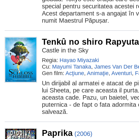
special pentru securitatea acestei 
Acest departament s-a angajat în 
numit Maestrul Păpușar.
Tenkû no shiro Rapyuta
Castle in the Sky
Regia:
Hayao Miyazaki
Cu:
Mayumi Tanaka
,
James Van Der B
Gen film:
Acţiune
,
Animaţie
,
Aventuri
,
F
Un dirijabil al armatei e atacat de pi
lui Sheeta, pe care aceasta il purta.
aceasta cade. Pazu, un baietel, ve
puternica - de fapt o fata adormita
salvează.
Paprika
(2006)