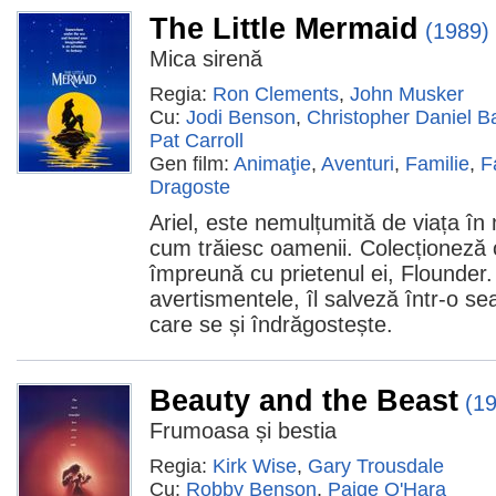
The Little Mermaid
(1989)
Mica sirenă
Regia:
Ron Clements
,
John Musker
Cu:
Jodi Benson
,
Christopher Daniel B
Pat Carroll
Gen film:
Animaţie
,
Aventuri
,
Familie
,
F
Dragoste
Ariel, este nemulțumită de viața în
cum trăiesc oamenii. Colecționeză
împreună cu prietenul ei, Flounder
avertismentele, îl salveză într-o sea
care se și îndrăgostește.
Beauty and the Beast
(1
Frumoasa și bestia
Regia:
Kirk Wise
,
Gary Trousdale
Cu:
Robby Benson
,
Paige O'Hara