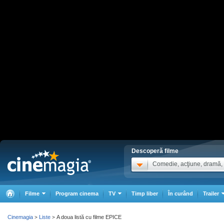
Descoperă filme
Comedie, acţiune, dramă, .
Filme
Program cinema
TV
Timp liber
În curând
Trailer
Cinemagia
Liste
A doua listă cu filme EPICE
>
>