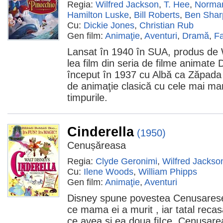
Regia:
Wilfred Jackson
,
T. Hee
,
Norma
Hamilton Luske
,
Bill Roberts
,
Ben Shar
Cu:
Dickie Jones
,
Christian Rub
Gen film:
Animaţie
,
Aventuri
,
Dramă
,
Fa
Lansat în 1940 în SUA, produs de W
lea film din seria de filme animate 
început în 1937 cu Albă ca Zăpada şi
de animaţie clasică cu cele mai mar
timpurile.
Cinderella
(1950)
Cenușăreasa
Regia:
Clyde Geronimi
,
Wilfred Jackso
Cu:
Ilene Woods
,
William Phipps
Gen film:
Animaţie
,
Aventuri
Disney spune povestea Cenusarese
ce mama ei a murit , iar tatal reca
ce avea si ea doua fiIce, Cenusare