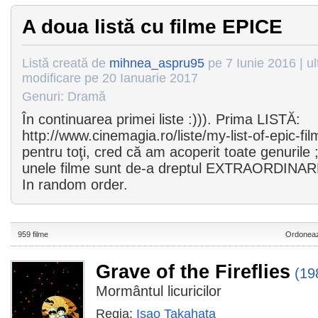
A doua listă cu filme EPICE
Listă creată de
mihnea_aspru95
pe 7 Iunie 2016 | ul
modificare pe 20 Ianuarie 2017
Genuri: Dramă
În continuarea primei liste :))). Prima LISTĂ:
http://www.cinemagia.ro/liste/my-list-of-epic-fi
pentru toţi, cred că am acoperit toate genurile
unele filme sunt de-a dreptul EXTRAORDINARE,
In random order.
959 filme
Ordoneaz
Grave of the Fireflies
(19
Mormântul licuricilor
Regia:
Isao Takahata