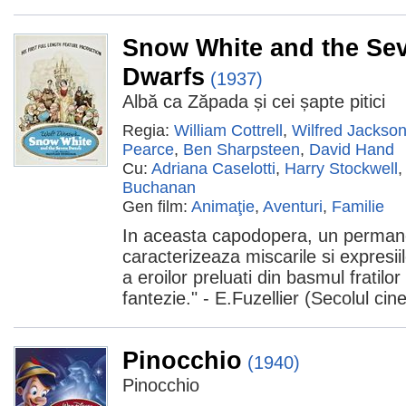
Snow White and the Se
Dwarfs
(1937)
Albă ca Zăpada și cei șapte pitici
Regia:
William Cottrell
,
Wilfred Jackso
Pearce
,
Ben Sharpsteen
,
David Hand
Cu:
Adriana Caselotti
,
Harry Stockwell
Buchanan
Gen film:
Animaţie
,
Aventuri
,
Familie
In aceasta capodopera, un perman
caracterizeaza miscarile si expresii
a eroilor preluati din basmul fratil
fantezie." - E.Fuzellier (Secolul ci
Pinocchio
(1940)
Pinocchio