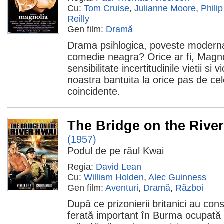
Cu:
Tom Cruise
,
Julianne Moore
,
Phili
Reilly
Gen film:
Dramă
Drama psihlogica, poveste moderna
comedie neagra? Orice ar fi, Magno
sensibilitate incertitudinile vietii si v
noastra bantuita la orice pas de ce
coincidente.
The Bridge on the Rive
(1957)
Podul de pe râul Kwai
Regia:
David Lean
Cu:
William Holden
,
Alec Guinness
Gen film:
Aventuri
,
Dramă
,
Război
După ce prizonierii britanici au con
ferată important în Burma ocupată