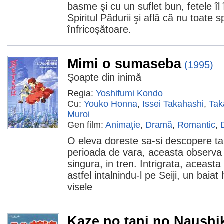
basme şi cu un suflet bun, fetele îl
Spiritul Pădurii şi află că nu toate sp
înfricoşătoare.
Mimi o sumaseba
(1995)
Şoapte din inimă
Regia:
Yoshifumi Kondo
Cu:
Youko Honna
,
Issei Takahashi
,
Tak
Muroi
Gen film:
Animaţie
,
Dramă
,
Romantic
,
O eleva doreste sa-si descopere tal
perioada de vara, aceasta observa 
singura, in tren. Intrigrata, aceast
astfel intalnindu-l pe Seiji, un baia
visele
Kaze no tani no Naushi