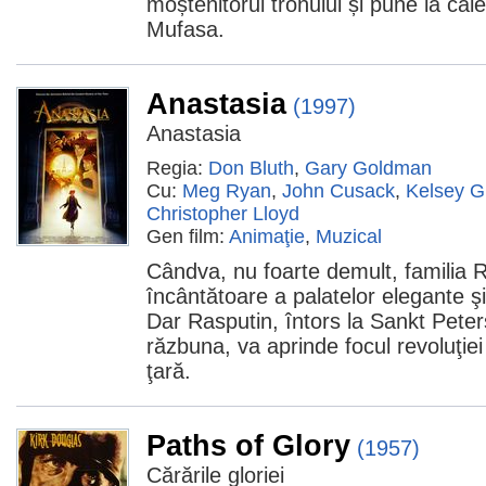
moștenitorul tronului și pune la cal
Mufasa.
Anastasia
(1997)
Anastasia
Regia:
Don Bluth
,
Gary Goldman
Cu:
Meg Ryan
,
John Cusack
,
Kelsey 
Christopher Lloyd
Gen film:
Animaţie
,
Muzical
Cândva, nu foarte demult, familia 
încântătoare a palatelor elegante şi
Dar Rasputin, întors la Sankt Peter
răzbuna, va aprinde focul revoluţie
ţară.
Paths of Glory
(1957)
Cărările gloriei