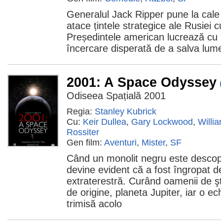
Generalul Jack Ripper pune la cale
atace țintele strategice ale Rusiei
Președintele american lucrează cu 
încercare disperată de a salva lum
2001: A Space Odyssey
Odiseea Spațială 2001
Regia:
Stanley Kubrick
Cu:
Keir Dullea
,
Gary Lockwood
,
Willi
Rossiter
Gen film:
Aventuri
,
Mister
,
SF
Când un monolit negru este descope
devine evident că a fost îngropat de
extraterestră. Curând oamenii de ştii
de origine, planeta Jupiter, iar o ec
trimisă acolo