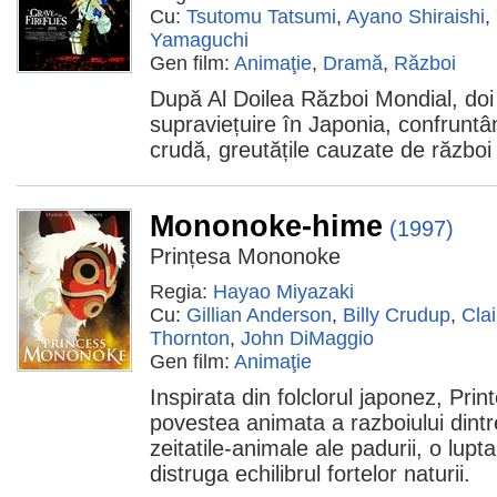
Cu:
Tsutomu Tatsumi
,
Ayano Shiraishi
,
Yamaguchi
Gen film:
Animaţie
,
Dramă
,
Război
După Al Doilea Război Mondial, doi 
supraviețuire în Japonia, confruntâ
crudă, greutățile cauzate de război 
Mononoke-hime
(1997)
Prințesa Mononoke
Regia:
Hayao Miyazaki
Cu:
Gillian Anderson
,
Billy Crudup
,
Cla
Thornton
,
John DiMaggio
Gen film:
Animaţie
Inspirata din folclorul japonez, Pr
povestea animata a razboiului dintre
zeitatile-animale ale padurii, o lup
distruga echilibrul fortelor naturii.