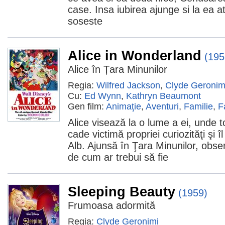
case. Insa iubirea ajunge si la ea a
soseste
Alice in Wonderland
(195
Alice în Țara Minunilor
Regia:
Wilfred Jackson
,
Clyde Geronim
Cu:
Ed Wynn
,
Kathryn Beaumont
Gen film:
Animaţie
,
Aventuri
,
Familie
,
F
Alice visează la o lume a ei, unde to
cade victimă propriei curiozităţi şi 
Alb. Ajunsă în Ţara Minunilor, obser
de cum ar trebui să fie
Sleeping Beauty
(1959)
Frumoasa adormită
Regia:
Clyde Geronimi