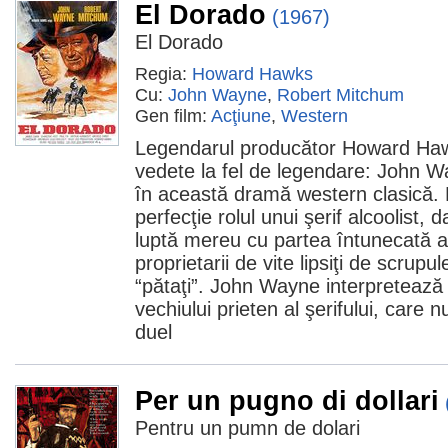
El Dorado
(1967)
El Dorado
Regia:
Howard Hawks
Cu:
John Wayne
,
Robert Mitchum
Gen film:
Acţiune
,
Western
Legendarul producător Howard Haw
vedete la fel de legendare: John 
în această dramă western clasică. 
perfecţie rolul unui şerif alcoolist, d
luptă mereu cu partea întunecată a 
proprietarii de vite lipsiţi de scrupu
“pătaţi”. John Wayne interpretează la
vechiului prieten al şerifului, care n
duel
Per un pugno di dollari
Pentru un pumn de dolari