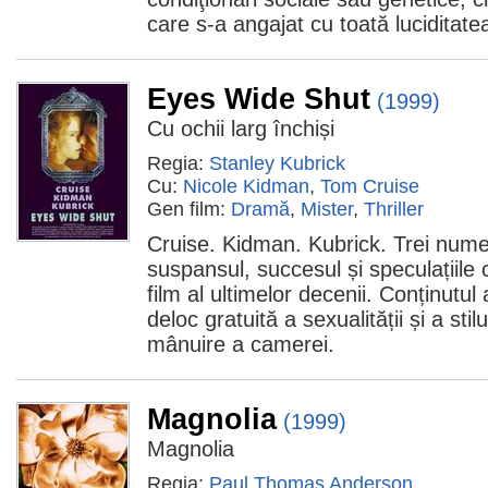
care s-a angajat cu toată luciditate
Eyes Wide Shut
(1999)
Cu ochii larg închiși
Regia:
Stanley Kubrick
Cu:
Nicole Kidman
,
Tom Cruise
Gen film:
Dramă
,
Mister
,
Thriller
Cruise. Kidman. Kubrick. Trei nume
suspansul, succesul și speculațiile 
film al ultimelor decenii. Conținutu
deloc gratuită a sexualității și a stil
mânuire a camerei.
Magnolia
(1999)
Magnolia
Regia:
Paul Thomas Anderson