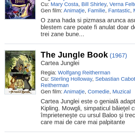
Cu:
Mary Costa
,
Bill Shirley
,
Verna Felt
Gen film:
Animaţie
,
Familie
,
Fantastic
,
O zana hada si pizmasa arunca asu
blestem care poate fi anulat doar de
trei zane bune...
The Jungle Book
(1967)
Cartea Junglei
Regia:
Wolfgang Reitherman
Cu:
Sterling Holloway
,
Sebastian Cabo
Reitherman
Gen film:
Animaţie
,
Comedie
,
Muzical
Cartea Junglei este o genială ada
Kipling. Mowgli, simpaticul băieţel 
împrieteneşte cu ursul Baloo şi trece
care mai de care mai palpitante