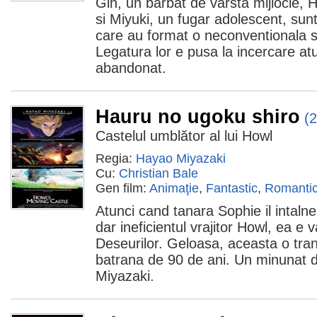
Gin, un barbat de varsta mijlocie, 
si Miyuki, un fugar adolescent, sunt
care au format o neconventionala st
Legatura lor e pusa la incercare at
abandonat.
Hauru no ugoku shiro
(
Castelul umblător al lui Howl
Regia:
Hayao Miyazaki
Cu:
Christian Bale
Gen film:
Animaţie
,
Fantastic
,
Romanti
Atunci cand tanara Sophie il intalnes
dar ineficientul vrajitor Howl, ea e 
Deseurilor. Geloasa, aceasta o tra
batrana de 90 de ani. Un minunat d
Miyazaki.