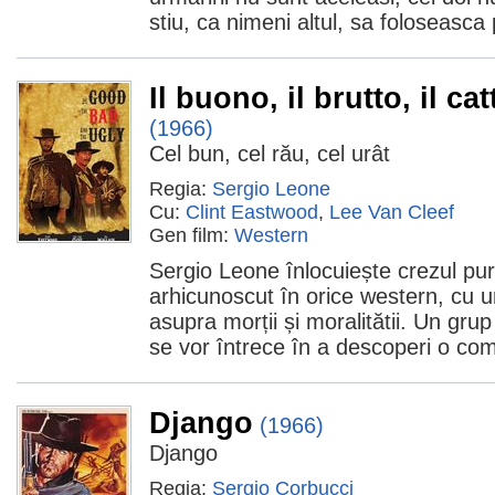
stiu, ca nimeni altul, sa foloseasca
Il buono, il brutto, il cat
(1966)
Cel bun, cel rău, cel urât
Regia:
Sergio Leone
Cu:
Clint Eastwood
,
Lee Van Cleef
Gen film:
Western
Sergio Leone înlocuiește crezul puri
arhicunoscut în orice western, cu u
asupra morții și moralitătii. Un grup
se vor întrece în a descoperi o co
Django
(1966)
Django
Regia:
Sergio Corbucci