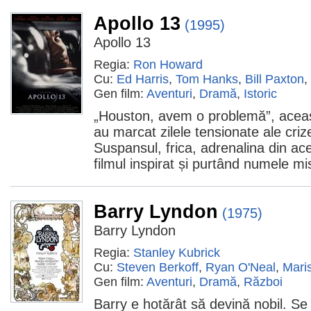
Apollo 13
(1995)
Apollo 13
Regia:
Ron Howard
Cu:
Ed Harris
,
Tom Hanks
,
Bill Paxton
,
Gen film:
Aventuri
,
Dramă
,
Istoric
„Houston, avem o problemă”, aceas
au marcat zilele tensionate ale crize
Suspansul, frica, adrenalina din ace
filmul inspirat și purtând numele mi
Barry Lyndon
(1975)
Barry Lyndon
Regia:
Stanley Kubrick
Cu:
Steven Berkoff
,
Ryan O'Neal
,
Mari
Gen film:
Aventuri
,
Dramă
,
Război
Barry e hotărât să devină nobil. Se