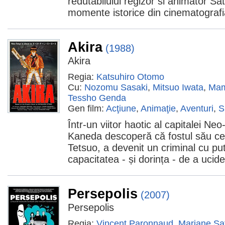
redutabilului regizor si animator S
momente istorice din cinematografi
Akira
(1988)
Akira
Regia:
Katsuhiro Otomo
Cu:
Nozomu Sasaki
,
Mitsuo Iwata
,
Mam
Tessho Genda
Gen film:
Acţiune
,
Animaţie
,
Aventuri
,
S
Într-un viitor haotic al capitalei Ne
Kaneda descoperă că fostul său cel
Tetsuo, a devenit un criminal cu put
capacitatea - și dorința - de a uci
Persepolis
(2007)
Persepolis
Regia:
Vincent Paronnaud
,
Marjane Sa