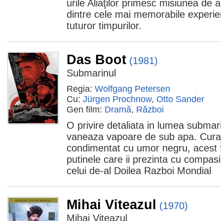
urile Aliaţilor primesc misiunea de a
dintre cele mai memorabile experie
tuturor timpurilor.
Das Boot
(1981)
Submarinul
Regia:
Wolfgang Petersen
Cu:
Jürgen Prochnow
,
Otto Sander
Gen film:
Dramă
,
Război
O privire detaliata in lumea subma
vaneaza vapoare de sub apa. Curajo
condimentat cu umor negru, acest f
putinele care ii prezinta cu compas
celui de-al Doilea Razboi Mondial
Mihai Viteazul
(1970)
Mihai Viteazul