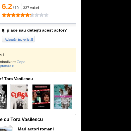
6.2
/
10
337
voturi
Îţi place sau deteşti acest actor?
Adaugă-l într-o listă!
ii
minalizare
Gopo
premiile »
of Tora Vasilescu
te cu Tora Vasilescu
Mari actori romani