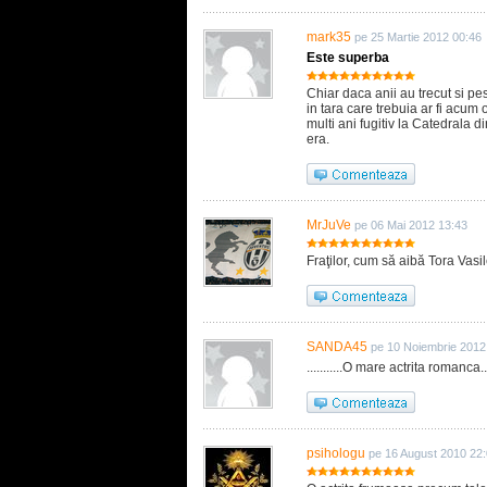
mark35
pe 25 Martie 2012 00:46
Este superba
Chiar daca anii au trecut si pe
in tara care trebuia ar fi acum
multi ani fugitiv la Catedrala 
era.
MrJuVe
pe 06 Mai 2012 13:43
Fraţilor, cum să aibă Tora Vasi
SANDA45
pe 10 Noiembrie 2012
...........O mare actrita romanca.......
psihologu
pe 16 August 2010 22