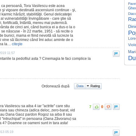
Pavel
şi ca persoană, Tora Vasilescu este acea
Gheo
e şi vigoare destinată ascensiunii continue - şi,
Diac
karmic hărăzit, stabilităţii. Genul delicateţei
 al vulnerabilităţii învingătoare - care ştie să
Ra
, fortificată, întărită, mereu mai puternică.
Dini
vârsta de cinci ani, când bunica ei a dus-o la o
se născuse - în 22 martie, 1951 - să recite o
Po
de bunici, mama ei fiind nevoită să lucreze la
Lore
Îmi vine să lăcrimez când îmi aduc aminte de o
gea la…
citeşte
Viol
Mar
 2019 11:57
Du
ariile la pedofilul asta ? Cinemagia te faci complice la
Ordonează după
Data
Rating
Vasilescu sa aiba 4 iar ''actrite'' care stiu
7
0
iara sau chineza (adica deloc, zero-barat, vid
 7 sau Dana Gaoz pardon Rogoz sa aiba 8 sau
l ''intruchipat'' in persoana (Oana Zăvoranu) sa
ba 4? Doamne ce oameni sunt in tara asta!
013 05:19