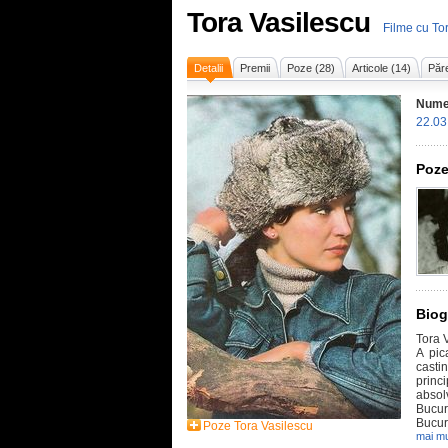
Tora Vasilescu
Filme cu To
Detalii
Premii
Poze (28)
Articole (14)
Păre
Nume
22.03
Poze
Biog
Tora V
A pic
casti
princi
absol
Bucur
Bucur
Poze Tora Vasilescu
mai mu