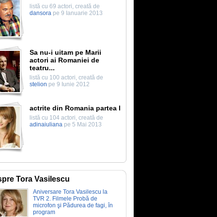
listă cu 69 actori, creată de
dansora
pe 9 Ianuarie 2013
Sa nu-i uitam pe Marii
actori ai Romaniei de
teatru...
listă cu 100 actori, creată de
stelion
pe 9 Iunie 2012
actrite din Romania partea I
listă cu 104 actori, creată de
adinaiuliana
pe 5 Mai 2013
pre Tora Vasilescu
Aniversare Tora Vasilescu la
TVR 2. Filmele Probă de
microfon şi Pădurea de fagi, în
program