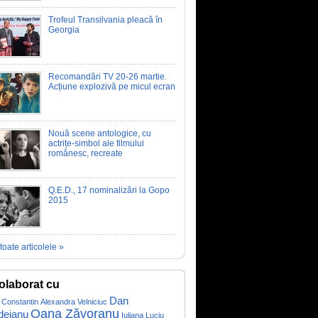
Trofeul Transilvania pleacă în
Georgia
Recomandări TV 20-26 martie.
Acțiune explozivă pe micul ecran
Nouă scene antologice, cu
actrițe-simbol ale filmului
românesc, recreate
Q.E.D., 17 nominalizări la Gopo
2015
toate articolele »
olaborat cu
Dan
 Constantin
Alexandra Velniciuc
Oana Zăvoranu
deianu
Iuliana Luciu