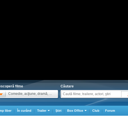
scoperă filme
Căutare
Comedie, acţiune, dramă, ...
mp liber
În curând
Trailer
Ştiri
Box Office
Club
Forum