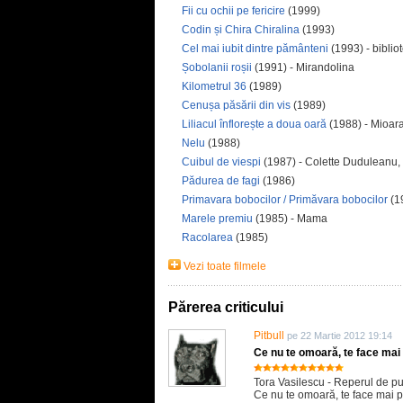
Fii cu ochii pe fericire
(1999)
Codin și Chira Chiralina
(1993)
Cel mai iubit dintre pământeni
(1993) - biblio
Șobolanii roșii
(1991) - Mirandolina
Kilometrul 36
(1989)
Cenușa păsării din vis
(1989)
Liliacul înflorește a doua oară
(1988) - Mioara
Nelu
(1988)
Cuibul de viespi
(1987) - Colette Duduleanu, 
Pădurea de fagi
(1986)
Primavara bobocilor / Primăvara bobocilor
(1
Marele premiu
(1985) - Mama
Racolarea
(1985)
Vezi toate filmele
Părerea criticului
Pitbull
pe 22 Martie 2012 19:14
Ce nu te omoară, te face mai
Tora Vasilescu - Reperul de pu
Ce nu te omoară, te face mai p