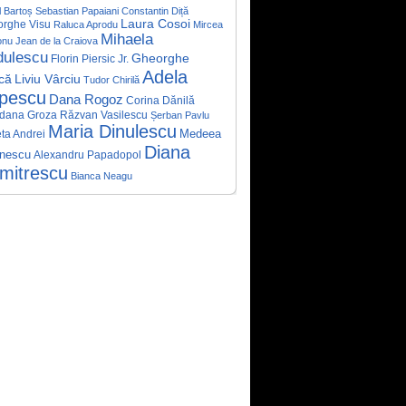
 Bartoș
Sebastian Papaiani
Constantin Diță
Laura Cosoi
rghe Visu
Raluca Aprodu
Mircea
Mihaela
onu
Jean de la Craiova
dulescu
Gheorghe
Florin Piersic Jr.
Adela
că
Liviu Vârciu
Tudor Chirilă
pescu
Dana Rogoz
Corina Dănilă
dana Groza
Răzvan Vasilescu
Șerban Pavlu
Maria Dinulescu
Medeea
eta Andrei
Diana
inescu
Alexandru Papadopol
mitrescu
Bianca Neagu