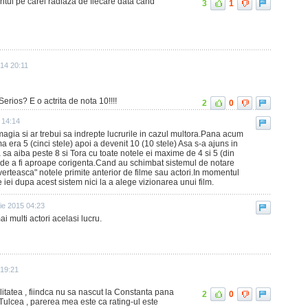
ntul pe carel radiaza de fiecare data cand
3
1
014 20:11
erios? E o actrita de nota 10!!!!
2
0
 14:14
magia si ar trebui sa indrepte lucrurile in cazul multora.Pana acum
era 5 (cinci stele) apoi a devenit 10 (10 stele) Asa s-a ajuns in
 sa aiba peste 8 si Tora cu toate notele ei maxime de 4 si 5 (din
a de a fi aproape corigenta.Cand au schimbat sistemul de notare
verteasca" notele primite anterior de filme sau actori.In momentul
e iei dupa acest sistem nici la a alege vizionarea unui film.
ie 2015 04:23
i multi actori acelasi lucru.
 19:21
litatea , fiindca nu sa nascut la Constanta pana
2
0
 Tulcea , parerea mea este ca rating-ul este