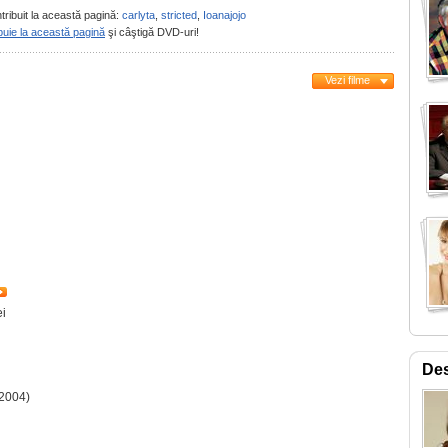
tribuit la această pagină:
carlyta
,
stricted
,
Ioanajojo
buie la această pagină
şi câştigă DVD-uri!
Vezi filme
ei
Des
2004)