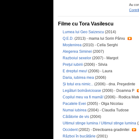
Au con
Contri
Filme cu Tora Vasilescu
Lumea lui Geo Saizescu
(2014)
Q.E.D.
(2013) - mama lui Sorin Pârvu
Moștenirea
(2010) - Cella Serghi
Alegerea Siminei
(2007)
Razboiul sexelor
(2007) - Margot
Prețul iubirii
(2006) - Silvia
E dreptul meu!
(2006) - Laura
Daria, iubirea mea
(2006)
Și totul era nimic...
(2006) - dna. Preşedinte
Legături bolnăvicioase
(2006) - Doamna P
Copilul meu va fi mamă!
(2006) - Rodica Mat
Pacatele Evei
(2005) - Olga Nicolau
Numai iubirea
(2004) - Claudia Tudose
Călătorie de vis
(2004)
Ultimul stinge lumina / Ultimul stinge lumina
(
Occident
(2002) - Directoarea gradinitei
Război în bucătărie
(2001)