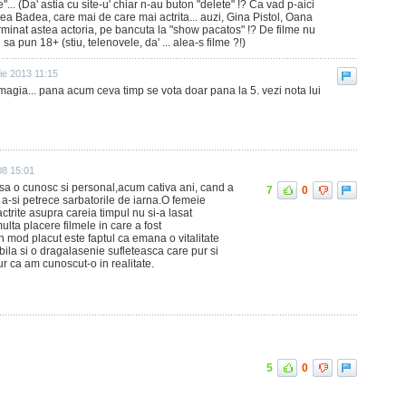
... (Da' astia cu site-u' chiar n-au buton "delete" !? Ca vad p-aici
cea Badea, care mai de care mai actrita... auzi, Gina Pistol, Oana
minat astea actoria, pe bancuta la "show pacatos" !? De filme nu
sa pun 18+ (stiu, telenovele, da' ... alea-s filme ?!)
ie 2013 11:15
magia... pana acum ceva timp se vota doar pana la 5. vezi nota lui
08 15:01
sa o cunosc si personal,acum cativa ani, cand a
7
0
 a-si petrece sarbatorile de iarna.O femeie
ctrite asupra careia timpul nu si-a lasat
lta placere filmele in care a fost
n mod placut este faptul ca emana o vitalitate
bila si o dragalasenie sufleteasca care pur si
 ca am cunoscut-o in realitate.
5
0