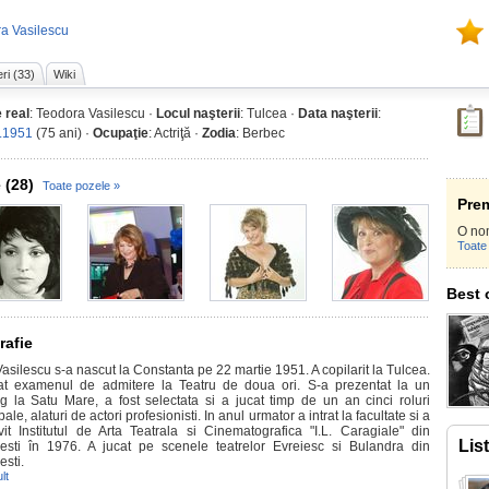
ra Vasilescu
ri (33)
Wiki
 real
: Teodora Vasilescu ·
Locul naşterii
: Tulcea ·
Data naşterii
:
.1951
(75 ani) ·
Ocupaţie
: Actriţă ·
Zodia
: Berbec
 (28)
Toate pozele »
Prem
O no
Toate 
Best 
rafie
asilescu s-a nascut la Constanta pe 22 martie 1951. A copilarit la Tulcea.
at examenul de admitere la Teatru de doua ori. S-a prezentat la un
ng la Satu Mare, a fost selectata si a jucat timp de un an cinci roluri
pale, alaturi de actori profesionisti. In anul urmator a intrat la facultate si a
vit Institutul de Arta Teatrala si Cinematografica "I.L. Caragiale" din
Lis
esti în 1976. A jucat pe scenele teatrelor Evreiesc si Bulandra din
esti.
lt