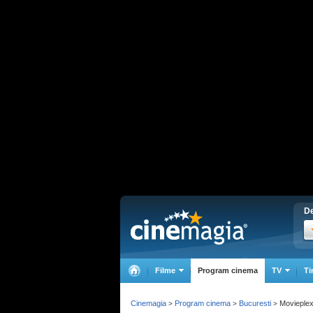
De
Filme
Program cinema
TV
Ti
Cinemagia
Program cinema
Bucuresti
Movieple
>
>
>