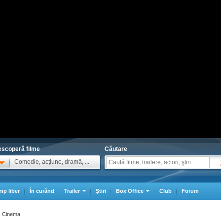
scoperă filme
Căutare
Comedie, acţiune, dramă, ...
mp liber
În curând
Trailer
Ştiri
Box Office
Club
Forum
x Cinema