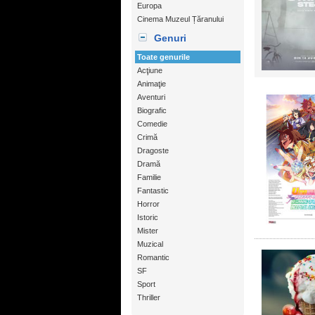
Europa
Cinema Muzeul Țăranului
Genuri
Toate genurile
Acţiune
Animaţie
Aventuri
Biografic
Comedie
Crimă
Dragoste
Dramă
Familie
Fantastic
Horror
Istoric
Mister
Muzical
Romantic
SF
Sport
Thriller