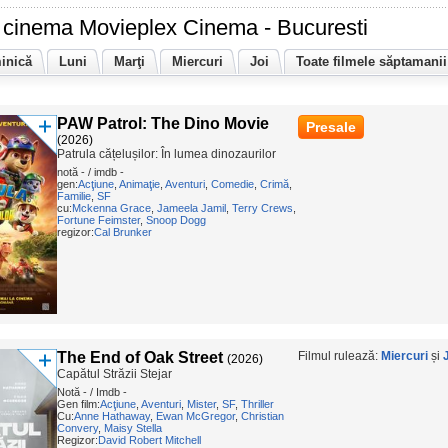
cinema Movieplex Cinema - Bucuresti
inică
Luni
Marţi
Miercuri
Joi
Toate filmele săptamanii
PAW Patrol: The Dino Movie
Presale
(2026)
Patrula cățelușilor: În lumea dinozaurilor
notă - / imdb -
gen:
Acţiune
,
Animaţie
,
Aventuri
,
Comedie
,
Crimă
,
Familie
,
SF
cu:
Mckenna Grace
,
Jameela Jamil
,
Terry Crews
,
Fortune Feimster
,
Snoop Dogg
regizor:
Cal Brunker
The End of Oak Street
Filmul rulează:
Miercuri
și
(2026)
Capătul Străzii Stejar
Notă - / Imdb -
Gen film:
Acţiune
,
Aventuri
,
Mister
,
SF
,
Thriller
Cu:
Anne Hathaway
,
Ewan McGregor
,
Christian
Convery
,
Maisy Stella
Regizor:
David Robert Mitchell