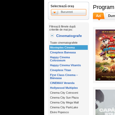
Program 
Selectează oraş
Bucuresti
Azi
Dum
Filtrează filmele după
criteriile de mai jos:
Cinematografe
Toate cinematografele
Movieplex Cinema
Cineplexx Baneasa
Happy Cinema
Colosseum
Happy Cinema Vitantis
Cineplexx Titan
First Class Cinema –
Băneasa
CINEMAX Veranda
Hollywood Multiplex
Cinema City Cotroceni
Cinema City Sun Plaza
Cinema City Mega Mall
Cinema City ParkLake
Elvire Popesco