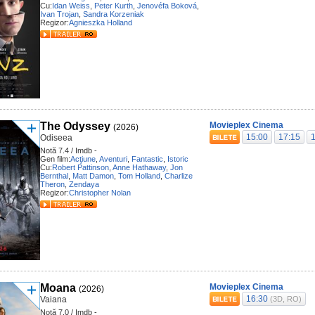
Cu:
Idan Weiss
,
Peter Kurth
,
Jenovéfa Boková
,
Ivan Trojan
,
Sandra Korzeniak
Regizor:
Agnieszka Holland
The Odyssey
Movieplex Cinema
(2026)
15:00
17:15
Odiseea
Notă 7.4 / Imdb -
Gen film:
Acţiune
,
Aventuri
,
Fantastic
,
Istoric
Cu:
Robert Pattinson
,
Anne Hathaway
,
Jon
Bernthal
,
Matt Damon
,
Tom Holland
,
Charlize
Theron
,
Zendaya
Regizor:
Christopher Nolan
Moana
Movieplex Cinema
(2026)
16:30
Vaiana
(3D, RO)
Notă 7.0 / Imdb -