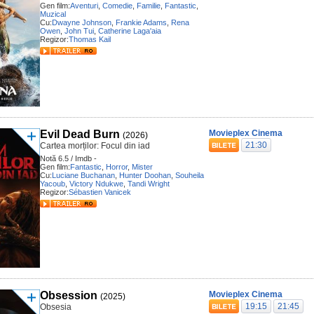
Gen film:
Aventuri
,
Comedie
,
Familie
,
Fantastic
,
Muzical
Cu:
Dwayne Johnson
,
Frankie Adams
,
Rena
Owen
,
John Tui
,
Catherine Laga'aia
Regizor:
Thomas Kail
Evil Dead Burn
Movieplex Cinema
(2026)
21:30
Cartea morților: Focul din iad
Notă 6.5 / Imdb -
Gen film:
Fantastic
,
Horror
,
Mister
Cu:
Luciane Buchanan
,
Hunter Doohan
,
Souheila
Yacoub
,
Victory Ndukwe
,
Tandi Wright
Regizor:
Sébastien Vanicek
Obsession
Movieplex Cinema
(2025)
19:15
21:45
Obsesia