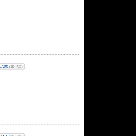
17:00
(3D, RO)