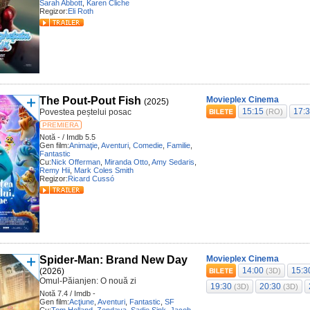
Sarah Abbott
,
Karen Cliche
Regizor:
Eli Roth
The Pout-Pout Fish
Movieplex Cinema
(2025)
15:15
17:
Povestea peștelui posac
(RO)
PREMIERA
Notă - / Imdb 5.5
Gen film:
Animaţie
,
Aventuri
,
Comedie
,
Familie
,
Fantastic
Cu:
Nick Offerman
,
Miranda Otto
,
Amy Sedaris
,
Remy Hii
,
Mark Coles Smith
Regizor:
Ricard Cussó
Spider-Man: Brand New Day
Movieplex Cinema
14:00
15:
(2026)
(3D)
Omul-Păianjen: O nouă zi
19:30
20:30
(3D)
(3D)
Notă 7.4 / Imdb -
Gen film:
Acţiune
,
Aventuri
,
Fantastic
,
SF