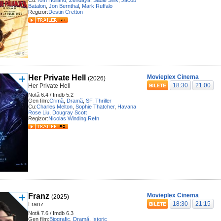
Cu:
Tom Holland
,
Zendaya
,
Sadie Sink
,
Jacob
Batalon
,
Jon Bernthal
,
Mark Ruffalo
Regizor:
Destin Cretton
Her Private Hell
Movieplex Cinema
(2026)
18:30
21:00
Her Private Hell
Notă 6.4 / Imdb 5.2
Gen film:
Crimă
,
Dramă
,
SF
,
Thriller
Cu:
Charles Melton
,
Sophie Thatcher
,
Havana
Rose Liu
,
Dougray Scott
Regizor:
Nicolas Winding Refn
Franz
Movieplex Cinema
(2025)
18:30
21:15
Franz
Notă 7.6 / Imdb 6.3
Gen film:
Biografic
,
Dramă
,
Istoric