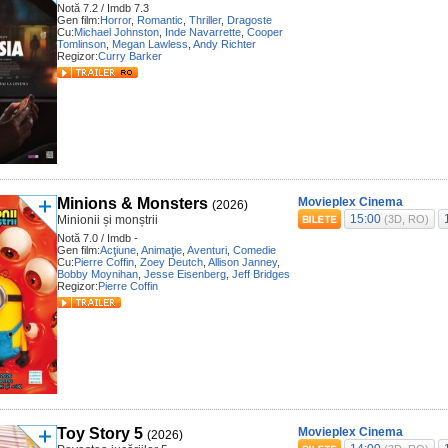
Notă 7.2 / Imdb 7.3
Gen film:
Horror
,
Romantic
,
Thriller
,
Dragoste
Cu:
Michael Johnston
,
Inde Navarrette
,
Cooper
Tomlinson
,
Megan Lawless
,
Andy Richter
Regizor:
Curry Barker
Minions & Monsters
Movieplex Cinema
(2026)
15:00
Minionii și monștrii
(3D, RO)
Notă 7.0 / Imdb -
Gen film:
Acţiune
,
Animaţie
,
Aventuri
,
Comedie
Cu:
Pierre Coffin
,
Zoey Deutch
,
Allison Janney
,
Bobby Moynihan
,
Jesse Eisenberg
,
Jeff Bridges
Regizor:
Pierre Coffin
Toy Story 5
Movieplex Cinema
(2026)