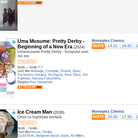
Uma Musume: Pretty Derby -
Movieplex Cinema
14:15
16:45
Beginning of a New Era
(2024)
Umamusume Pretty Derby - Începutul unei
noi ere
PREMIERA
Notă - / Imdb 7.7
Gen film:
Animaţie
,
Comedie
,
Dramă
,
Sport
Cu:
Sumire Uesaka
,
Yui Ogura
,
Sora Tokui
,
Yuri
Fujimoto
,
Haruna Fukushima
Regizor:
Ken Yamamoto
Ice Cream Man
Movieplex Cinema
(2026)
15:30
17:30
Omul cu înghețata mortală
PREMIERA
Notă - / Imdb -
Gen film:
Horror
,
Thriller
Cu:
Eli Roth
,
Benjamin Byron Davis
,
Ari Millen
,