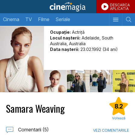
DESCARCA
APLICATIA
Cinema
TV
Filme
Seriale
Ocupație:
Actriță
Locul naşterii:
Adelaide, South
Australia, Australia
Data naşterii:
23.02.1992 (34 ani)
Samara Weaving
8.2
Votează
Comentarii (5)
VEZI COMENTARIILE