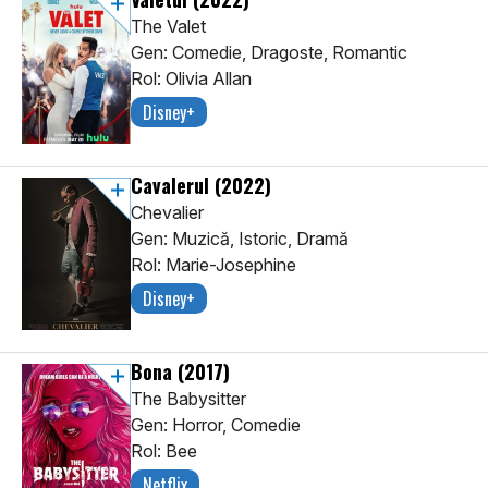
The Valet
Gen: Comedie, Dragoste, Romantic
Rol: Olivia Allan
Disney+
Cavalerul
(2022)
Chevalier
Gen: Muzică, Istoric, Dramă
Rol: Marie-Josephine
Disney+
Bona
(2017)
The Babysitter
Gen: Horror, Comedie
Rol: Bee
Netflix