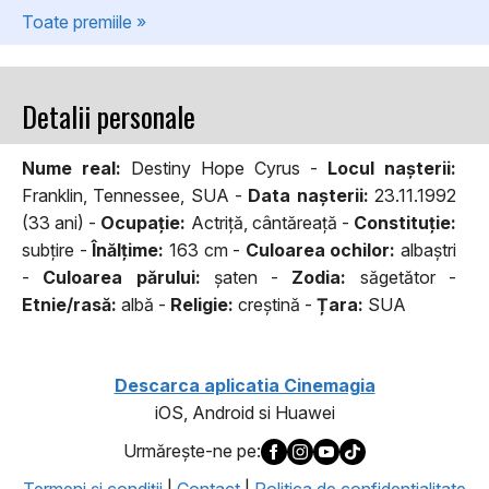
Toate premiile »
Detalii personale
Nume real:
Destiny Hope Cyrus -
Locul naşterii:
Franklin, Tennessee, SUA -
Data naşterii:
23.11.1992
(33 ani) -
Ocupaţie:
Actriță, cântăreață -
Constituţie:
subțire -
Înălţime:
163 cm -
Culoarea ochilor:
albaștri
-
Culoarea părului:
șaten -
Zodia:
săgetător -
Etnie/rasă:
albă -
Religie:
creștină -
Țara:
SUA
Descarca aplicatia Cinemagia
iOS, Android si Huawei
Urmăreşte-ne pe: