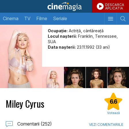
DESCARCA
APLICATIA
Cinema
TV
Filme
Seriale
Ocupație:
Actriță, cântăreață
Locul naşterii:
Franklin, Tennessee,
SUA
Data naşterii:
23.11.1992 (33 ani)
Miley Cyrus
6.6
Votează
Comentarii (252)
VEZI COMENTARIILE