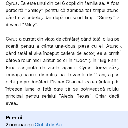
Cyrus. Ea este unul din cei 6 copii din familia sa. A fost
poreclită "Smiley" pentru că zâmbea tot timpul atunci
când era bebeluș dar după un scurt timp, "Smiley" a
devenit "Miley".
Cyrus a gustat din viața de cântăreț când tatăl o lua pe
scenă pentru a cânta una-două piese cu el. Atunci
când tatăl ei și-a început cariera de actor, ea a primit
câteva roluri mici, alături de el, în "Doc" și în "Big Fish".
Fiind susținută de acele apariții, Cyrus dorea să-și
înceapă cariera de actriță, iar la vârsta de 11 ani, a pus
ochii pe producătorii Disney Channel, care căutau prin
întreaga lume o fată care să se potrivească rolului
principal pentru serialul "Alexis Texas". Chiar dacă
avea...
Premii
2 nominalizări
Globul de Aur