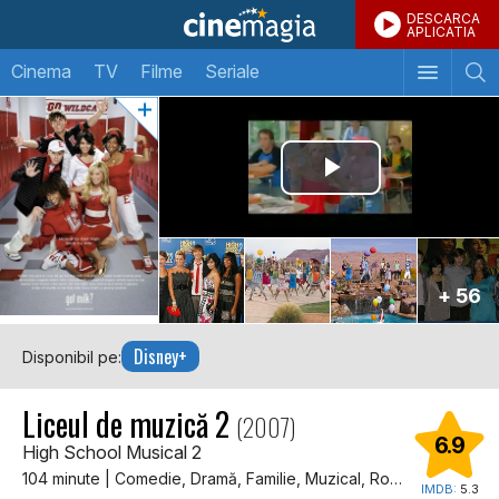
DESCARCA
APLICATIA
Cinema
TV
Filme
Seriale
+ 56
Disney+
Disponibil pe:
Liceul de muzică 2
(2007)
6.9
High School Musical 2
104 minute | Comedie, Dramă, Familie, Muzical, Romantic, Dragoste
IMDB:
5.3