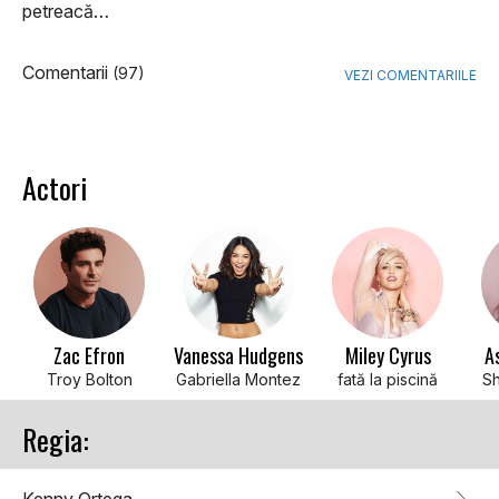
petreacă…
Comentarii
(97)
VEZI COMENTARIILE
Actori
Zac Efron
Vanessa Hudgens
Miley Cyrus
A
Troy Bolton
Gabriella Montez
fată la piscină
S
Regia: