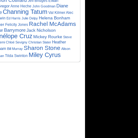
ion Cotillard
Ewan
Jeff Bridges
Diane
regor
Anne Heche
John Goodman
Channing Tatum
e
Val Kilmer
Alec
Helena Bonham
win
Ed Harris
Julie Delpy
Rachel McAdams
ter
Felicity Jones
w Barrymore
Jack Nicholson
nélope Cruz
Mickey Rourke
Steve
Heather
emi
Chloë Sevigny
Christian Slater
Sharon Stone
ham
Bill Murray
Alison
Miley Cyrus
an
Tilda Swinton