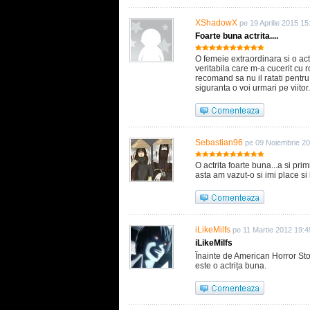
XShadowX
pe 19 Aprilie 2015 15
Foarte buna actrita....
O femeie extraordinara si o act
veritabila care m-a cucerit cu r
recomand sa nu il ratati pentru
siguranta o voi urmari pe viitor.
Sebastian96
pe 09 Noiembrie 2
O actrita foarte buna...a si pri
asta am vazut-o si imi place si 
iLikeMilfs
pe 11 Martie 2012 19:4
iLikeMilfs
Înainte de American Horror Sto
este o actrița buna.