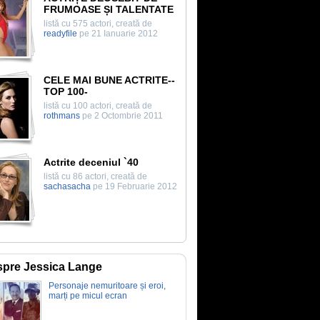
FRUMOASE ȘI TALENTATE
listă cu 575 actori, creată de
readyfile
pe 21 Ianuarie 2012
CELE MAI BUNE ACTRITE--
TOP 100-
listă cu 100 actori, creată de
rothmans
pe 2 Octombrie 2011
Actrite deceniul `40
listă cu 86 actori, creată de
sachasacha
pe 19 Februarie 2012
pre Jessica Lange
Personaje nemuritoare și eroi,
marți pe micul ecran