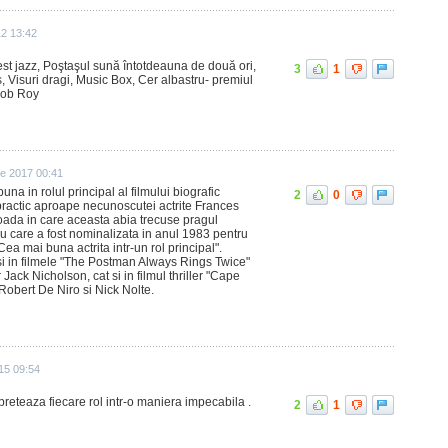
12 13:42
est jazz, Poştaşul sună întotdeauna de două ori,
3
1
, Visuri dragi, Music Box, Cer albastru- premiul
Rob Roy
e 2017 00:41
buna in rolul principal al filmului biografic
2
0
practic aproape necunoscutei actrite Frances
oada in care aceasta abia trecuse pragul
ru care a fost nominalizata in anul 1983 pentru
a mai buna actrita intr-un rol principal".
 si in filmele "The Postman Always Rings Twice"
 Jack Nicholson, cat si in filmul thriller "Cape
 Robert De Niro si Nick Nolte.
15 09:54
preteaza fiecare rol intr-o maniera impecabila .
2
1