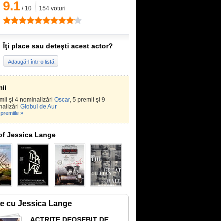
9.1
/
10
154
voturi
Îţi place sau deteşti acest actor?
Adaugă-l într-o listă!
ii
mii şi 4 nominalizări
Oscar
, 5 premii şi 9
nalizări
Globul de Aur
premiile »
of Jessica Lange
te cu Jessica Lange
ACTRIȚE DEOSEBIT DE