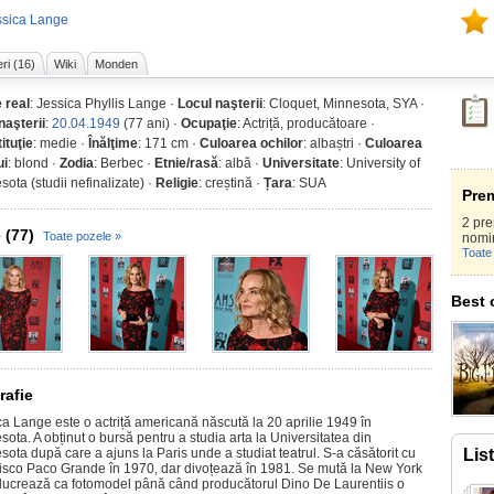
ssica Lange
ri (16)
Wiki
Monden
 real
: Jessica Phyllis Lange ·
Locul naşterii
: Cloquet, Minnesota, SYA ·
naşterii
:
20.04.1949
(77 ani) ·
Ocupaţie
: Actriță, producătoare ·
ituţie
: medie ·
Înălţime
: 171 cm ·
Culoarea ochilor
: albaștri ·
Culoarea
ui
: blond ·
Zodia
: Berbec ·
Etnie/rasă
: albă ·
Universitate
: University of
ota (studii nefinalizate) ·
Religie
: creștină ·
Țara
: SUA
Prem
2 pre
 (77)
Toate pozele »
nomi
Toate 
Best 
rafie
ca Lange este o actriță americană născută la 20 aprilie 1949 în
ota. A obținut o bursă pentru a studia arta la Universitatea din
ota după care a ajuns la Paris unde a studiat teatrul. S-a căsătorit cu
Lis
isco Paco Grande în 1970, dar divoțează în 1981. Se mută la New York
lucrează ca fotomodel până când producătorul Dino De Laurentiis o