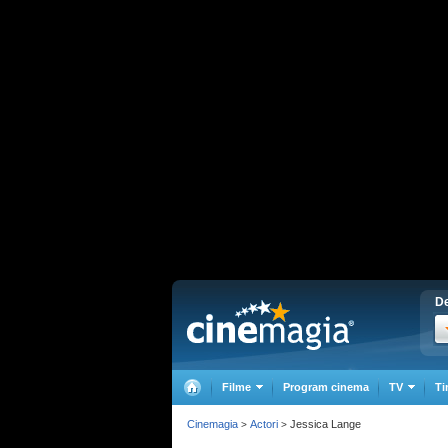
De
Filme
Program cinema
TV
Ti
Cinemagia
Actori
Jessica Lange
>
>