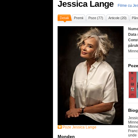
Jessica Lange
Filme cu Je
Detalii
Premii
Poze (77)
Articole (20)
Păre
Nume
Data 
Const
părul
Minnes
Poze
Biog
Jessi
Minnes
Minnes
Poze Jessica Lange
Franc
unde 
Monden