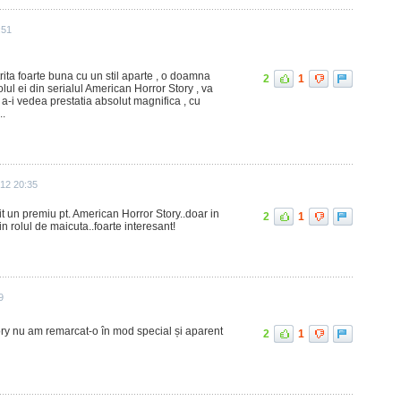
:51
rita foarte buna cu un stil aparte , o doamna
2
1
olul ei din serialul American Horror Story , va
 a-i vedea prestatia absolut magnifica , cu
..
012 20:35
mit un premiu pt. American Horror Story..doar in
2
1
in rolul de maicuta..foarte interesant!
9
ry nu am remarcat-o în mod special și aparent
2
1