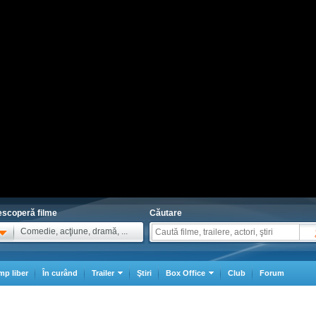
scoperă filme
Căutare
Comedie, acţiune, dramă, ...
mp liber
În curând
Trailer
Ştiri
Box Office
Club
Forum