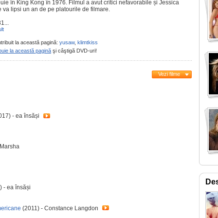
buie în King Kong în 1976. Filmul a avut critici nefavorabile și Jessica
va lipsi un an de pe platourile de filmare.
1...
lt
tribuit la această pagină:
yusaw
,
klimtkiss
buie la această pagină
şi câştigă DVD-uri!
Vezi filme
017) - ea însăși
 Marsha
Des
 - ea însăși
mericane
(2011) - Constance Langdon