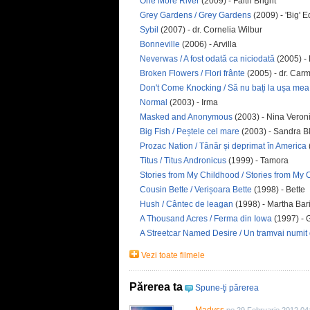
One More River
(2009) - Faith Bright
Grey Gardens / Grey Gardens
(2009) - 'Big' 
Sybil
(2007) - dr. Cornelia Wilbur
Bonneville
(2006) - Arvilla
Neverwas / A fost odată ca niciodată
(2005) - 
Broken Flowers / Flori frânte
(2005) - dr. Ca
Don't Come Knocking / Să nu bați la ușa mea
Normal
(2003) - Irma
Masked and Anonymous
(2003) - Nina Veron
Big Fish / Peștele cel mare
(2003) - Sandra 
Prozac Nation / Tânăr și deprimat în America
Titus / Titus Andronicus
(1999) - Tamora
Stories from My Childhood / Stories from My
Cousin Bette / Verișoara Bette
(1998) - Bette
Hush / Cântec de leagan
(1998) - Martha Bar
A Thousand Acres / Ferma din Iowa
(1997) - 
A Streetcar Named Desire / Un tramvai numit 
Vezi toate filmele
Părerea ta
Spune-ţi părerea
Madyss
pe 29 Februarie 2012 04