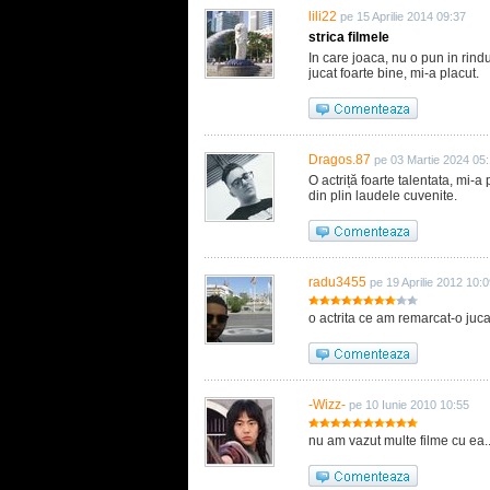
lili22
pe 15 Aprilie 2014 09:37
strica filmele
In care joaca, nu o pun in rindu
jucat foarte bine, mi-a placut.
Dragos.87
pe 03 Martie 2024 05
O actriță foarte talentata, mi-a
din plin laudele cuvenite.
radu3455
pe 19 Aprilie 2012 10:
o actrita ce am remarcat-o juca
-Wizz-
pe 10 Iunie 2010 10:55
nu am vazut multe filme cu ea..d