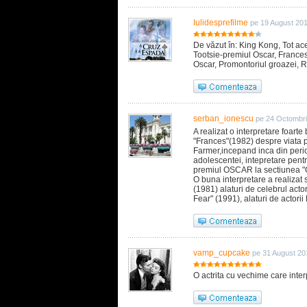
Iulidesprefilme
pe 19 August 20
De văzut în: King Kong, Tot ac
Tootsie-premiul Oscar, Frances
Oscar, Promontoriul groazei, 
serban_ionescu
pe 24 Octombri
A realizat o interpretare foarte 
"Frances"(1982) despre viata 
Farmer,incepand inca din peri
adolescentei, intepretare pent
premiul OSCAR la sectiunea "Ce
O buna interpretare a realizat
(1981) alaturi de celebrul actor
Fear" (1991), alaturi de actorii
vamp_cupcake
pe 31 August 20
O actrita cu vechime care inter