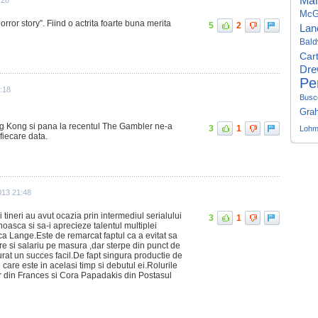
Mar
McG
rror story”. Fiind o actrita foarte buna merita
5
2
Lan
Bald
Car
Dre
Pe
9:18
Busc
Gra
ng Kong si pana la recentul The Gambler ne-a
3
1
Lohm
fiecare data.
2013 21:48
 tineri au avut ocazia prin intermediul serialului
3
1
oasca si sa-i aprecieze talentul multiplei
ca Lange.Este de remarcat faptul ca a evitat sa
re si salariu pe masura ,dar sterpe din punct de
igurat un succes facil.De fapt singura productie de
are este in acelasi timp si debutul ei.Rolurile
 din Frances si Cora Papadakis din Postasul