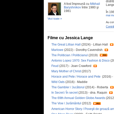
distri
A fost împreună cu
Mikhail
Lange 
Baryshnikov
între 1980 şi
1981
În 198
mai mu
Vezi toate »
Au con
Contri
Filme cu Jessica Lange
The Great Lillian Hall
(2024) - Lillian Hall
Marlowe
(2022) - Dorothy Cavendish
The Politician / Politicianul
(2019)
Antonio Lopez 1970: Sex Fashion & Disco
(2
Feud
(2017) - Joan Crawford
Mary Mother of Christ
(2017)
Horace and Pete / Horace and Pete
(2016) -
Wild Oats
(2016) - Maddie
The Gambler / Jucătorul
(2014) - Roberta
In Secret / În secret
(2013) - dna. Raquin
The 69th Annual Golden Globe Awards
(2012)
The Vow / Jurământul
(2012)
American Horror Story / Poveşti de groază a