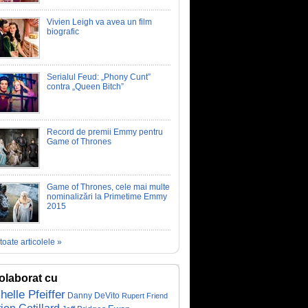
Vivien Leigh va avea un film
biografic
Serialul Feud: „Phony Cunt”
contra „Queen Bitch”
Record de premii Emmy pentru
Game of Thrones
Game of Thrones, cele mai multe
nominalizări la Primetime Emmy
2015
toate articolele »
olaborat cu
helle Pfeiffer
Danny DeVito
Rupert Friend