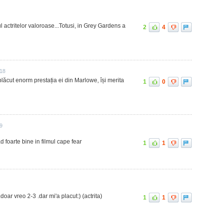
l actritelor valoroase...Totusi, in Grey Gardens a
2
4
:18
 plăcut enorm prestația ei din Marlowe, își merita
1
0
09
d foarte bine in filmul cape fear
1
1
oar vreo 2-3 .dar mi'a placut:) (actrita)
1
1