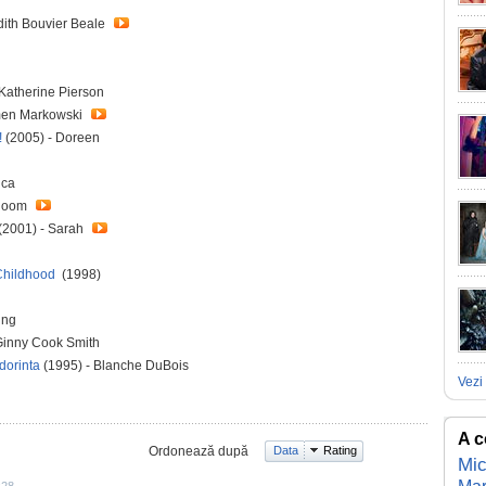
Edith Bouvier Beale
Katherine Pierson
rmen Markowski
!
(2005) - Doreen
ica
Bloom
(2001) - Sarah
 Childhood
(1998)
ing
Ginny Cook Smith
dorinta
(1995) - Blanche DuBois
Vezi 
A c
Ordonează după
Data
Rating
Mic
:28