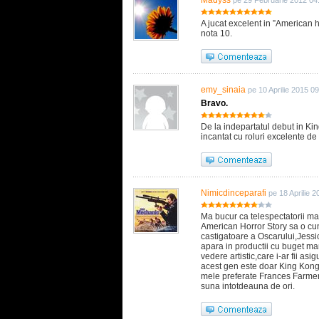
A jucat excelent in ”American ho
nota 10.
emy_sinaia
pe 10 Aprilie 2015 0
Bravo.
De la indepartatul debut in Ki
incantat cu roluri excelente de 
Nimicdinceparafi
pe 18 Aprilie 
Ma bucur ca telespectatorii mai
American Horror Story sa o cun
castigatoare a Oscarului,Jessi
apara in productii cu buget ma
vedere artistic,care i-ar fii as
acest gen este doar King Kong c
mele preferate Frances Farmer
suna intotdeauna de ori.