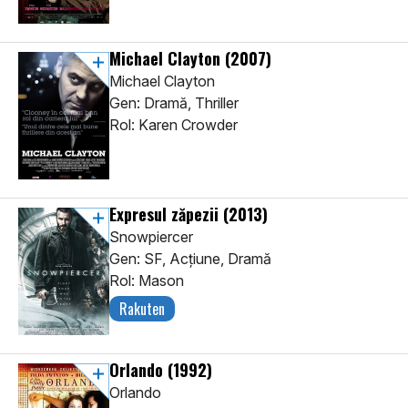
Michael Clayton
(2007)
Michael Clayton
Gen: Dramă, Thriller
Rol: Karen Crowder
Expresul zăpezii
(2013)
Snowpiercer
Gen: SF, Acţiune, Dramă
Rol: Mason
Rakuten
Orlando
(1992)
Orlando