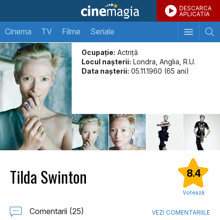
DESCARCA
APLICATIA
Cinema
TV
Filme
Seriale
Ocupație:
Actriță
Locul naşterii:
Londra, Anglia, R.U.
Data naşterii:
05.11.1960 (65 ani)
Tilda Swinton
8.4
Votează
Comentarii (25)
VEZI COMENTARIILE