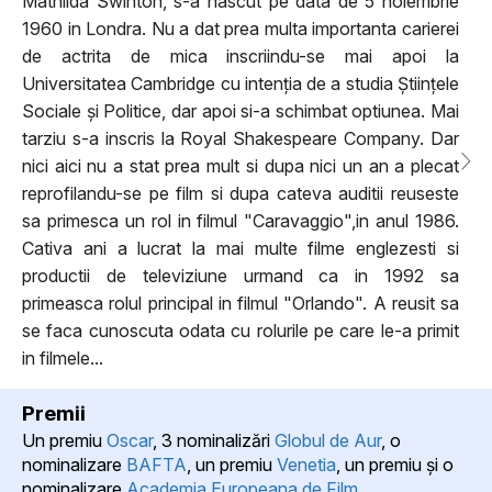
Mathilda Swinton, s-a nascut pe data de 5 noiembrie
1960 in Londra. Nu a dat prea multa importanta carierei
de actrita de mica inscriindu-se mai apoi la
Universitatea Cambridge cu intenția de a studia Științele
Sociale și Politice, dar apoi si-a schimbat optiunea. Mai
tarziu s-a inscris la Royal Shakespeare Company. Dar
nici aici nu a stat prea mult si dupa nici un an a plecat
reprofilandu-se pe film si dupa cateva auditii reuseste
sa primesca un rol in filmul "Caravaggio",in anul 1986.
Cativa ani a lucrat la mai multe filme englezesti si
productii de televiziune urmand ca in 1992 sa
primeasca rolul principal in filmul "Orlando". A reusit sa
se faca cunoscuta odata cu rolurile pe care le-a primit
in filmele...
Premii
Un premiu
Oscar
, 3 nominalizări
Globul de Aur
, o
nominalizare
BAFTA
, un premiu
Venetia
, un premiu şi o
nominalizare
Academia Europeana de Film