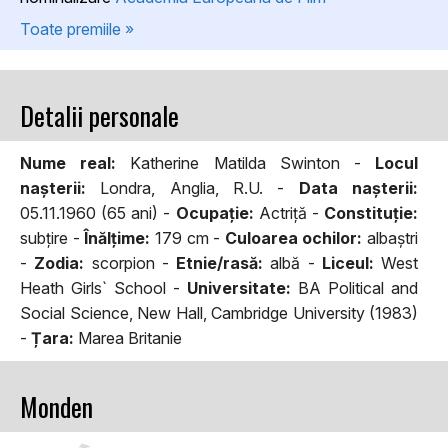
Toate premiile »
Detalii personale
Nume real:
Katherine Matilda Swinton -
Locul
naşterii:
Londra, Anglia, R.U. -
Data naşterii:
05.11.1960 (65 ani) -
Ocupaţie:
Actriță -
Constituţie:
subțire -
Înălţime:
179 cm -
Culoarea ochilor:
albaștri
-
Zodia:
scorpion -
Etnie/rasă:
albă -
Liceul:
West
Heath Girls` School -
Universitate:
BA Political and
Social Science, New Hall, Cambridge University (1983)
-
Țara:
Marea Britanie
Monden