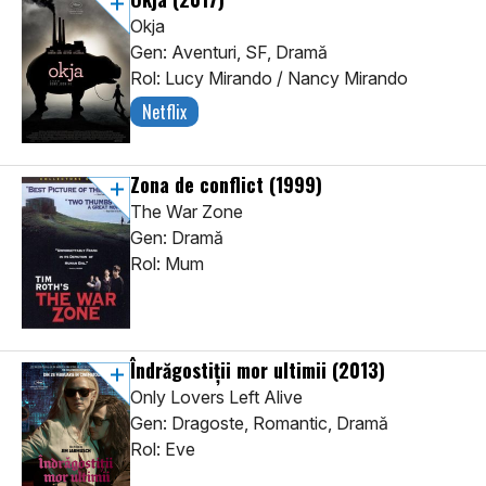
Okja
Gen: Aventuri, SF, Dramă
Rol: Lucy Mirando / Nancy Mirando
Netflix
Zona de conflict
(1999)
The War Zone
Gen: Dramă
Rol: Mum
Îndrăgostiții mor ultimii
(2013)
Only Lovers Left Alive
Gen: Dragoste, Romantic, Dramă
Rol: Eve