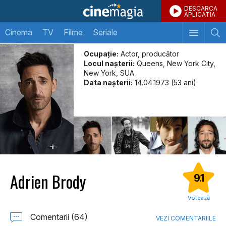
DESCARCA
APLICATIA
Cinema
TV
Filme
Seriale
Ocupație:
Actor, producător
Locul naşterii:
Queens, New York City,
New York, SUA
Data naşterii:
14.04.1973 (53 ani)
Adrien Brody
9.1
Votează
Comentarii (64)
VEZI COMENTARIILE