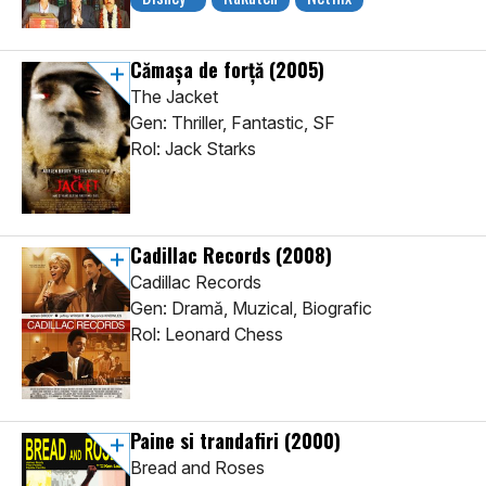
Cămașa de forță
(2005)
The Jacket
Gen: Thriller, Fantastic, SF
Rol: Jack Starks
Cadillac Records
(2008)
Cadillac Records
Gen: Dramă, Muzical, Biografic
Rol: Leonard Chess
Paine si trandafiri
(2000)
Bread and Roses