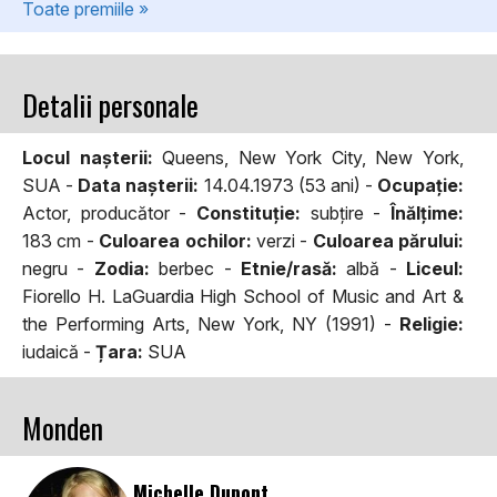
Toate premiile »
Detalii personale
Locul naşterii:
Queens, New York City, New York,
SUA -
Data naşterii:
14.04.1973 (53 ani) -
Ocupaţie:
Actor, producător -
Constituţie:
subţire -
Înălţime:
183 cm -
Culoarea ochilor:
verzi -
Culoarea părului:
negru -
Zodia:
berbec -
Etnie/rasă:
albă -
Liceul:
Fiorello H. LaGuardia High School of Music and Art &
the Performing Arts, New York, NY (1991) -
Religie:
iudaică -
Țara:
SUA
Monden
Michelle Dupont