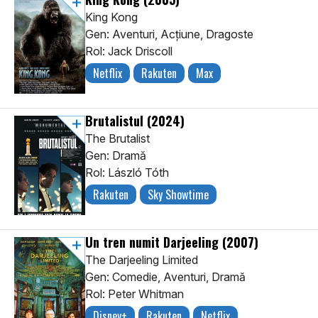
King Kong
Gen: Aventuri, Acţiune, Dragoste
Rol: Jack Driscoll
Netflix
Rakuten
Max
Brutalistul
(2024)
The Brutalist
Gen: Dramă
Rol: László Tóth
Rakuten
Sky Showtime
Un tren numit Darjeeling
(2007)
The Darjeeling Limited
Gen: Comedie, Aventuri, Dramă
Rol: Peter Whitman
Disney+
Rakuten
Netflix