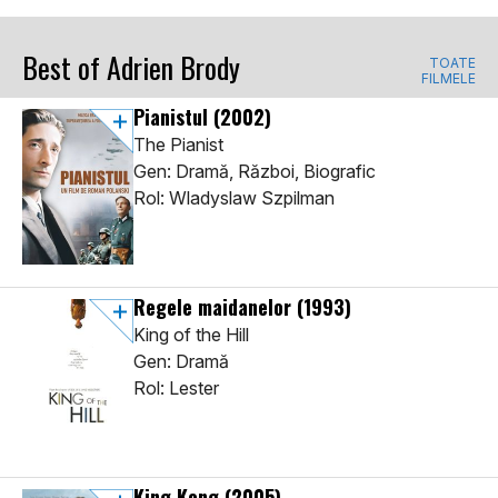
Best of Adrien Brody
TOATE
FILMELE
Pianistul
(2002)
The Pianist
Gen: Dramă, Război, Biografic
Rol: Wladyslaw Szpilman
Regele maidanelor
(1993)
King of the Hill
Gen: Dramă
Rol: Lester
King Kong
(2005)