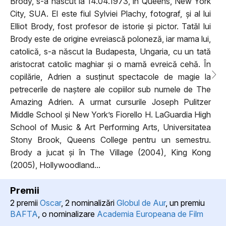
Brody, s-a născut la 14.04.1973, în Queens, New York
City, SUA. El este fiul Sylviei Plachy, fotograf, și al lui
Elliot Brody, fost profesor de istorie și pictor. Tatăl lui
Brody este de origine evreiască poloneză, iar mama lui,
catolică, s-a născut la Budapesta, Ungaria, cu un tată
aristocrat catolic maghiar și o mamă evreică cehă. În
copilărie, Adrien a susținut spectacole de magie la
petrecerile de naștere ale copiilor sub numele de The
Amazing Adrien. A urmat cursurile Joseph Pulitzer
Middle School și New York’s Fiorello H. LaGuardia High
School of Music & Art Performing Arts, Universitatea
Stony Brook, Queens College pentru un semestru.
Brody a jucat și în The Village (2004), King Kong
(2005), Hollywoodland...
Premii
2 premii
Oscar
, 2 nominalizări
Globul de Aur
, un premiu
BAFTA
, o nominalizare
Academia Europeana de Film