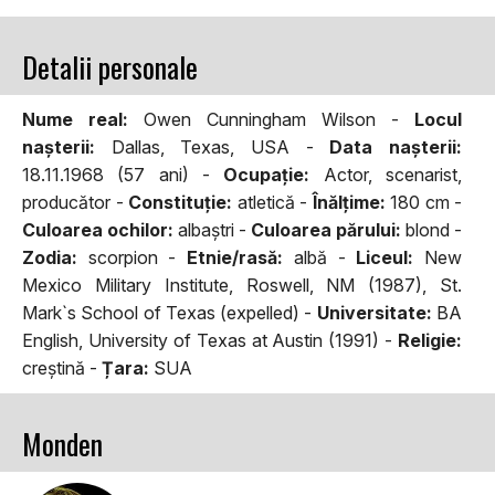
Detalii personale
Nume real:
Owen Cunningham Wilson -
Locul
naşterii:
Dallas, Texas, USA -
Data naşterii:
18.11.1968 (57 ani) -
Ocupaţie:
Actor, scenarist,
producător -
Constituţie:
atletică -
Înălţime:
180 cm -
Culoarea ochilor:
albaştri -
Culoarea părului:
blond -
Zodia:
scorpion -
Etnie/rasă:
albă -
Liceul:
New
Mexico Military Institute, Roswell, NM (1987), St.
Mark`s School of Texas (expelled) -
Universitate:
BA
English, University of Texas at Austin (1991) -
Religie:
creştină -
Țara:
SUA
Monden