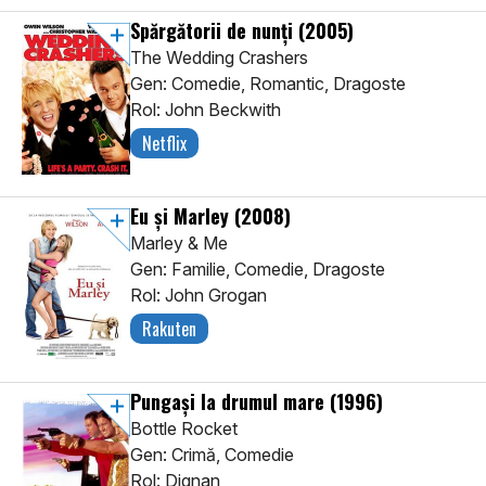
Spărgătorii de nunți
(2005)
The Wedding Crashers
Gen: Comedie, Romantic, Dragoste
Rol: John Beckwith
Netflix
Eu și Marley
(2008)
Marley & Me
Gen: Familie, Comedie, Dragoste
Rol: John Grogan
Rakuten
Pungași la drumul mare
(1996)
Bottle Rocket
Gen: Crimă, Comedie
Rol: Dignan