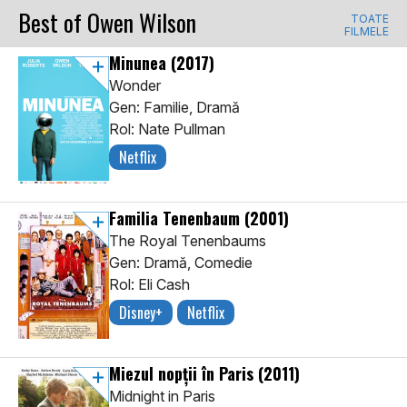
Best of Owen Wilson
TOATE
FILMELE
Minunea
(2017)
Wonder
Gen: Familie, Dramă
Rol: Nate Pullman
Netflix
Familia Tenenbaum
(2001)
The Royal Tenenbaums
Gen: Dramă, Comedie
Rol: Eli Cash
Disney+
Netflix
Miezul nopții în Paris
(2011)
Midnight in Paris