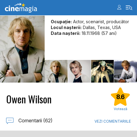
Ocupație:
Actor, scenarist, producător
Locul naşterii:
Dallas, Texas, USA
Data naşterii:
18.11.1968 (57 ani)
Owen Wilson
8.6
Votează
Comentarii (62)
VEZI COMENTARIILE