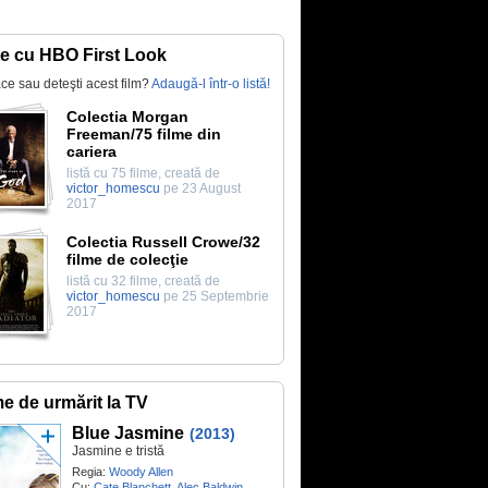
te cu HBO First Look
lace sau deteşti acest film?
Adaugă-l într-o listă!
Colectia Morgan
Freeman/75 filme din
cariera
listă cu 75 filme, creată de
victor_homescu
pe 23 August
2017
Colectia Russell Crowe/32
filme de colecţie
listă cu 32 filme, creată de
victor_homescu
pe 25 Septembrie
2017
me de urmărit la TV
Blue Jasmine
(2013)
Jasmine e tristă
Regia:
Woody Allen
Cu:
Cate Blanchett
,
Alec Baldwin
,