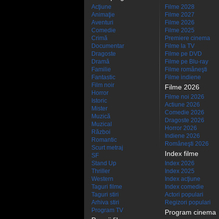
Acţiune
Filme 2028
Animaţie
Filme 2027
Aventuri
Filme 2026
Comedie
Filme 2025
Crimă
Premiere cinema
Documentar
Filme la TV
Dragoste
Filme pe DVD
Dramă
Filme pe Blu-ray
Familie
Filme româneşti
Fantastic
Filme indiene
Film noir
Filme 2026
Horror
Filme noi 2026
Istoric
Actiune 2026
Mister
Comedie 2026
Muzică
Dragoste 2026
Muzical
Horror 2026
Război
Indiene 2026
Romantic
Româneşti 2026
Scurt metraj
Index filme
SF
Stand Up
Index 2026
Thriller
Index 2025
Western
Index acţiune
Taguri filme
Index comedie
Taguri stiri
Actori populari
Arhiva stiri
Regizori populari
Program TV
Program cinema