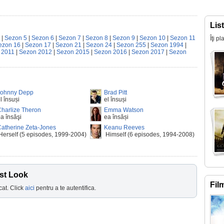
Lis
|
Sezon 5
|
Sezon 6
|
Sezon 7
|
Sezon 8
|
Sezon 9
|
Sezon 10
|
Sezon 11
Îţi p
ezon 16
|
Sezon 17
|
Sezon 21
|
Sezon 24
|
Sezon 255
|
Sezon 1994
|
 2011
|
Sezon 2012
|
Sezon 2015
|
Sezon 2016
|
Sezon 2017
|
Sezon
Johnny Depp
Brad Pitt
l însuși
el însuși
harlize Theron
Emma Watson
a însăşi
ea însăși
atherine Zeta-Jones
Keanu Reeves
erself (5 episodes, 1999-2004)
Himself (6 episodes, 1994-2008)
st Look
Fil
cat. Click
aici
pentru a te autentifica.