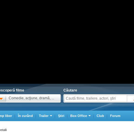
scoperă filme
Căutare
Comedie, acţiune, dramă, ...
mp liber
În curând
Trailer
Ştiri
Box Office
Club
Forum
etalii