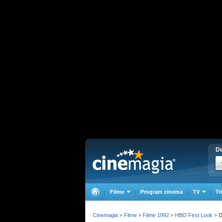
De
Filme
Program cinema
TV
Ti
Cinemagia
Filme
Filme 1992
HBO First Look
D
>
>
>
>