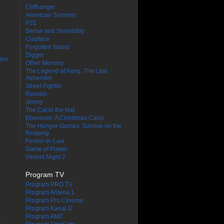
Cliffhanger
American Summer
P31
Sense and Sensibility
Clayface
Forgotten Island
Digger
Sex
Other Mommy
The Legend of Aang: The Last
Airbender
Street Fighter
Remain
Jimmy
The Cat in the Hat
Ebenezer: A Christmas Carol
The Hunger Games: Sunrise on the
Reaping
Focker-in-Law
Game of Power
Violent Night 2
Program TV
Program PRO TV
Program Antena 1
Program Pro Cinema
Program Kanal D
Program AMC