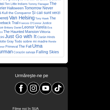
asi
The
Ten Little Indians
Tommy Flanagan
rier
Halloween
Tomorrow Never
Și caii sunt verzi
s
Kull the Conqueror
Van Helsing
ereți
The
Tony Hawk
eback Trail
Justice
Frances O'Connor
Leonor Varela
ue
Brittany Daniel
Eva
The Haunted Mansion
Vittoria
co
Just Go with It
ini
Ciarán Hinds
Todo sobre mi madre
lotte Gray
Renée
Uma
The Fall
Primeval
nnor
urman
Falling Skies
Corazón salvaje
Urmăreşte-ne pe
Filme noi în SUA