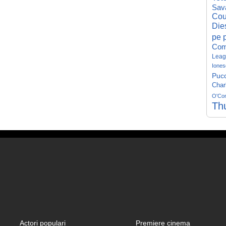
Sav
Cou
Die
pe p
Com
Leag
Iones
Pucc
Char
O'Co
Th
Actori populari
Premiere cinema