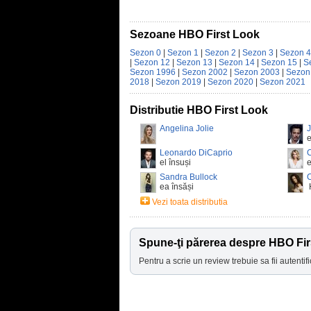
Sezoane HBO First Look
Sezon 0
|
Sezon 1
|
Sezon 2
|
Sezon 3
|
Sezon 4
|
Sezon 12
|
Sezon 13
|
Sezon 14
|
Sezon 15
|
S
Sezon 1996
|
Sezon 2002
|
Sezon 2003
|
Sezon
2018
|
Sezon 2019
|
Sezon 2020
|
Sezon 2021
Distributie HBO First Look
Angelina Jolie
e
Leonardo DiCaprio
C
el însuși
e
Sandra Bullock
C
ea însăși
H
Vezi toata distributia
Spune-ţi părerea despre HBO Fir
Pentru a scrie un review trebuie sa fii autentifi