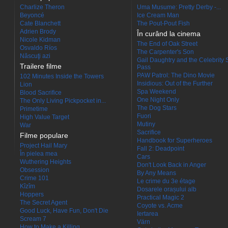
Charlize Theron
Uma Musume: Pretty Derby -...
Beyoncé
Ice Cream Man
Cate Blanchett
The Pout-Pout Fish
Adrien Brody
În curând la cinema
Nicole Kidman
The End of Oak Street
Osvaldo Ríos
The Carpenter's Son
Născuţi azi
Gail Daughtry and the Celebrity 
Trailere filme
Pass
PAW Patrol: The Dino Movie
102 Minutes Inside the Towers
Insidious: Out of the Further
Lion
Spa Weekend
Blood Sacrifice
One Night Only
The Only Living Pickpocket in...
The Dog Stars
Primetime
Fuori
High Value Target
Mutiny
War
Sacrifice
Filme populare
Handbook for Superheroes
Project Hail Mary
Fall 2: Deadpoint
În pielea mea
Cars
Wuthering Heights
Don't Look Back in Anger
Obsession
By Any Means
Crime 101
Le crime du 3e étage
Kîzîm
Dosarele orașului alb
Hoppers
Practical Magic 2
The Secret Agent
Coyote vs. Acme
Good Luck, Have Fun, Don't Die
Iertarea
Scream 7
Värn
How to Make a Killing