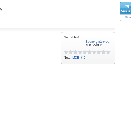
TV
35
u
NOTA FILM
- -
Spune-ţi părerea
sub 5 voturi
Nota
IMDB: 6.2