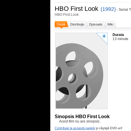
HBO First Look
(1992)
- Serial 
HBO First Look
Detalii
Distribuţie
Episoade
Wiki
Durata
13 minute
Sinopsis HBO First Look
Acest film nu are sinopsis.
Contribuie la această pagină
şi câştigă DVD-uri!