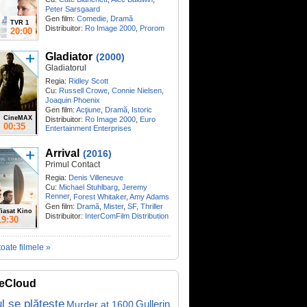
Peter Sarsgaard
Gen film:
Comedie
,
Dramă
TVR 1
Distribuitor:
Ro Image 2000
,
Prorom
20:00
Gladiator
(2000)
Gladiatorul
Regia:
Ridley Scott
Cu:
Russell Crowe
,
Connie Nielsen
,
Joaquin Phoenix
Gen film:
Acţiune
,
Dramă
,
Istoric
CineMAX
Distribuitor:
Ro Image 2000
,
Euro
00:35
Entertainment Enterprises
Arrival
(2016)
Primul Contact
Regia:
Denis Villeneuve
Cu:
Michael Stuhlbarg
,
Jeremy
Renner
,
Forest Whitaker
,
Amy Adams
Gen film:
Dramă
,
Mister
,
SF
,
Thriller
iasat Kino
Distribuitor:
InterComFilm Distribution
19:30
toate filmele »
eCloud
ul se plătește
Gullerin
Murder at 1600