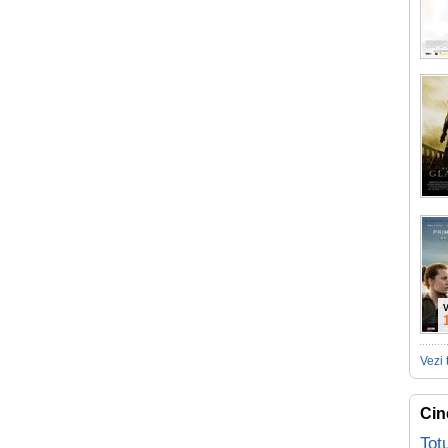
V
Vezi 
Cin
Tot