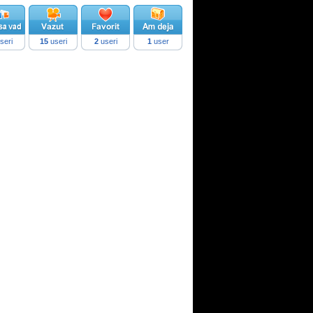
seri
15
useri
2
useri
1
user