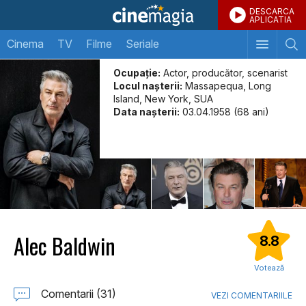
DESCARCA
APLICATIA
Cinema
TV
Filme
Seriale
Ocupație:
Actor, producător, scenarist
Locul naşterii:
Massapequa, Long
Island, New York, SUA
Data naşterii:
03.04.1958 (68 ani)
Alec Baldwin
8.8
Votează
Comentarii (31)
VEZI COMENTARIILE