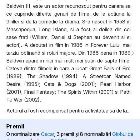
Baldwin III, este un actor recunoscut pentru cariera sa
ce cuprinde diferite genuri de filme, de la actiune la
thriller si de la comedie la drama. S-a nascut in 1958 in
Massapequa, Long Island, si a fost al doilea din cei
sase frati (William, Daniel si Stephen au devenit si ei
actori). A debutat in film in 1986 in Forever Lulu, mai
tarziu obtinand si roluri majore. Din 1988 pana in 1989
Baldwin apare in nici mai mult mai putin de sapte filme.
Cateva dintre filmele in care a jucat: Great Balls of Fire
(1989); The Shadow (1994); A Streetcar Named
Desire (1995); Cats & Dogs (2001); Pearl Harbor
(2001), Final Fantasy: The Spirits Within (2001) si Path
To War (2002).
Actorul a fost recompensat pentru activitatea sa de la...
Premii
O nominalizare
Oscar
, 3 premii şi 8 nominalizări
Globul de