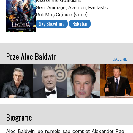
Rise of the Guardians
Gen: Animaţie, Aventuri, Fantastic
Rol: Moş Crăciun (voce)
Sky Showtime
Rakuten
Poze Alec Baldwin
GALERIE
Biografie
Alec Baldwin, pe numele sau complet Alexander Rae