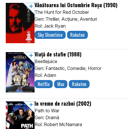
Vânătoarea lui Octombrie Roșu
(1990)
The Hunt for Red October
Gen: Thriller, Acţiune, Aventuri
Rol: Jack Ryan
Sky Showtime
Rakuten
Viață de stafie
(1988)
Beetlejuice
Gen: Fantastic, Comedie, Horror
Rol: Adam
Netflix
Max
Rakuten
In vreme de razboi
(2002)
Path to War
Gen: Dramă
Rol: Robert McNamara