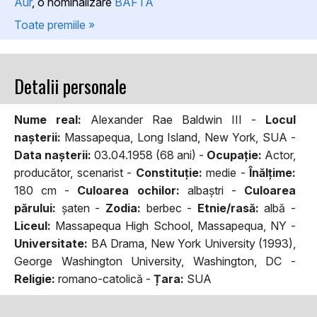
Aur
, o nominalizare
BAFTA
Toate premiile »
Detalii personale
Nume real:
Alexander Rae Baldwin III -
Locul
naşterii:
Massapequa, Long Island, New York, SUA -
Data naşterii:
03.04.1958 (68 ani) -
Ocupaţie:
Actor,
producător, scenarist -
Constituţie:
medie -
Înălţime:
180 cm -
Culoarea ochilor:
albaştri -
Culoarea
părului:
şaten -
Zodia:
berbec -
Etnie/rasă:
albă -
Liceul:
Massapequa High School, Massapequa, NY -
Universitate:
BA Drama, New York University (1993),
George Washington University, Washington, DC -
Religie:
romano-catolică -
Țara:
SUA