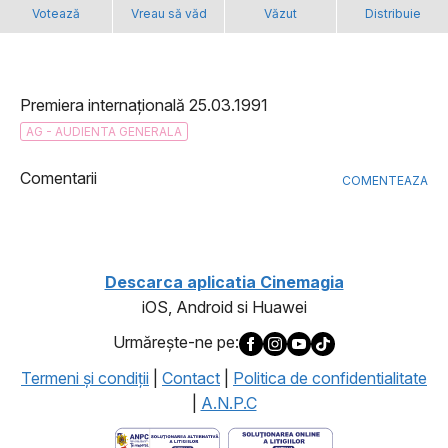
Votează
Vreau să văd
Văzut
Distribuie
Premiera internațională 25.03.1991
AG - AUDIENTA GENERALA
Comentarii
COMENTEAZA
Descarca aplicatia Cinemagia
iOS, Android si Huawei
Urmăreşte-ne pe:
Termeni şi condiţii
|
Contact
|
Politica de confidentialitate
|
A.N.P.C