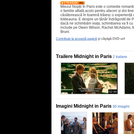
Miezul Nopții în Paris este o comedie romanti
o familie aflată acolo pentru afaceri și doi ti
căsătorească în toamnă trăiesc o experiență 
totdeauna. E despre un tânăr îndrăgostit de Pa
dacă ne schimbăm viața, schimbarea va fi cu si
include pe Owen Wilson, Rachel McAdams, Mar
Bruni.
Contribuie la această pagină
şi câştigă DVD-uri!
Trailere Midnight in Paris
2 trailere
02:00
Imagini Midnight in Paris
30 imagini