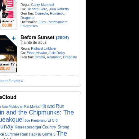
Regia:
Garry Marshall
Cu:
Richard Gere
,
Julia Roberts
Gen film:
Comedie
,
Romantic
,
Dragoste
Antena 1
Distribuitor:
Euro Entertainment
00:00
Enterprises
Before Sunset
(2004)
Înainte de apus
Regia:
Richard Linklater
Cu:
Ethan Hawke
,
Julie Delpy
Gen film:
Dramă
,
Romantic
,
Dragoste
Warner TV
20:30
toate filmele »
eCloud
Hit and Run
u Iuliu Moldovan
Pat Morita
vin and the Chipmunks: The
ueakquel
El Cid
Joe Pantoliano
lunay
Kærestesorger
Country Strong
The
te
Summer Rain
Fack ju Göhte 3