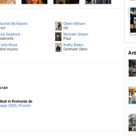
Rachel McAdams
Owen Wilson
Inez
Gil
Léa Seydoux
Michael Sheen
Gabrielle
Paul
Carla Bruni
Kathy Bates
ghid muzeu
Gertrude Stein
Art
Ecran
ibuit in Romania de
mage 2000
,
Prorom