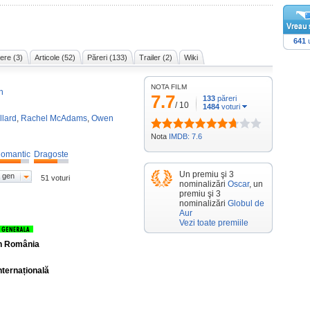
641
u
ere (3)
Articole (52)
Păreri (133)
Trailer (2)
Wiki
NOTA FILM
n
7.7
133
păreri
/
10
1484
voturi
llard
,
Rachel McAdams
,
Owen
Nota
IMDB: 7.6
omantic
Dragoste
Un premiu şi 3
 gen
51 voturi
nominalizări
Oscar
, un
premiu şi 3
nominalizări
Globul de
Aur
Vezi toate premiile
în România
nternațională