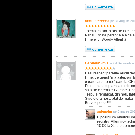
andreeeeeeea
pe 31 August 20
Tocmai m-am intors de la cinem
Parisul, toate personajele cele
filmele lui Woody Allen! :)
GabrielaSirbu
pe 04 Septembrie
Desi respect parerile oricui de
filme, de genul "ma asteptam l
o oarecare ironie " oare la CE m
Eu nu ma asteptam la nimic mai
sala de cinema cu zambetul pe 
Trebuie remarcat, din nou, fapt
Studio era nesteptat de multa l
Bravos popor!!!!
sabinalin
pe 3 martie 20
E posibil ca amatorii d
registru. Allen nu-l sch
10.00 la Studio demonst