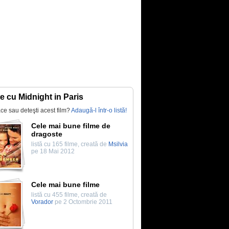
te cu Midnight in Paris
lace sau deteşti acest film?
Adaugă-l într-o listă!
Cele mai bune filme de
dragoste
listă cu 165 filme, creată de
Msilvia
pe 18 Mai 2012
Cele mai bune filme
listă cu 455 filme, creată de
Vorador
pe 2 Octombrie 2011