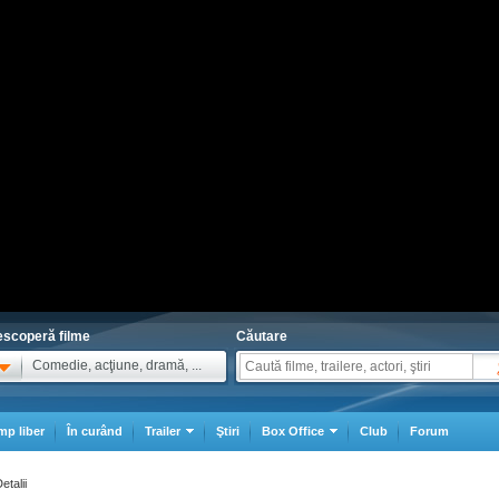
scoperă filme
Căutare
Comedie, acţiune, dramă, ...
mp liber
În curând
Trailer
Ştiri
Box Office
Club
Forum
etalii