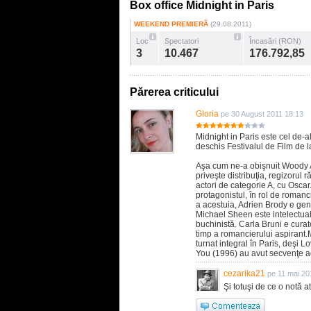
Box office Midnight in Paris
WEEKEND PREMIERĂ
(29.08.2011)
Loc
Spectatori
Încasări (RON)
3
10.467
176.792,85
Părerea criticului
Gloria
pe 30 August 2011 18:13
Midnight in Paris este cel de-al
deschis Festivalul de Film de 
Aşa cum ne-a obişnuit Woody Al
priveşte distribuţia, regizorul 
actori de categorie A, cu Oscar
protagonistul, în rol de roman
a acestuia, Adrien Brody e gen
Michael Sheen este intelectua
buchinistă. Carla Bruni e cura
timp a romancierului aspirant.M
turnat integral în Paris, deşi
You (1996) au avut secvenţe 
cezarika21
pe 11 mai 20
Şi totuşi de ce o notă a