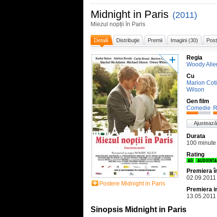
Midnight in Paris
(2011)
Miezul nopții în Paris
Detalii
Distribuţie
Premii
Imagini (30)
Post
Regia
Woody Alle
Cu
Marion Coti
Wilson
Gen film
Comedie
R
Ajustează
Durata
100 minute
Rating
Premiera 
02.09.2011
Postere Midnight in Paris
Premiera i
13.05.2011
Sinopsis Midnight in Paris