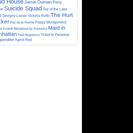
ud House
Jamie Dornan
Perry
Suicide Squad
on
Top of the Lake
The Hurt
ë Sevigny
Victoria Ruffo
Lassie
cker
Poppy Montgomery
Paz de la Huerta
Maid in
a Grandi
Maradona by Kusturica
nhattan
Ticket to Paradise
Paul Negoescu
pendiler
Agent Red