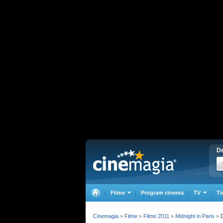
De
Filme
Program cinema
TV
Ti
Cinemagia
Filme
Filme 2011
Midnight in Paris
D
>
>
>
>