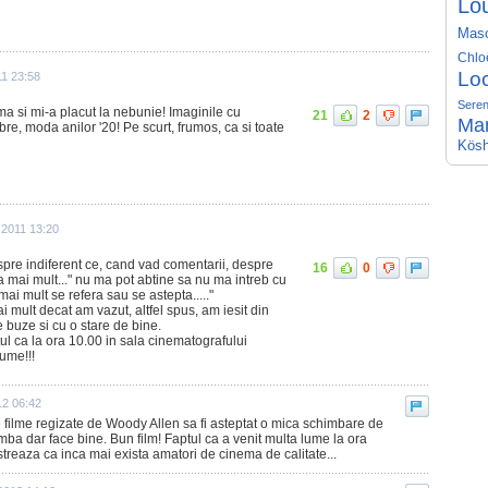
Lo
Mas
Chlo
Lo
11 23:58
Seren
a si mi-a placut la nebunie! Imaginile cu
21
2
Ma
bre, moda anilor '20! Pe scurt, frumos, ca si toate
Kösh
 2011 13:20
spre indiferent ce, cand vad comentarii, despre
16
0
a mai mult..." nu ma pot abtine sa nu ma intreb cu
ai mult se refera sau se astepta....."
 mult decat am vazut, altfel spus, am iesit din
buze si cu o stare de bine.
ul ca la ora 10.00 in sala cinematografului
ume!!!
12 06:42
e filme regizate de Woody Allen sa fi asteptat o mica schimbare de
imba dar face bine. Bun film! Faptul ca a venit multa lume la ora
reaza ca inca mai exista amatori de cinema de calitate...