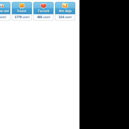
seri
1779
useri
465
useri
214
useri