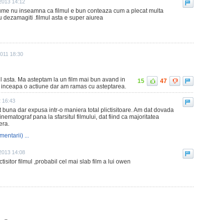
 2013 14:12
 lume nu inseamna ca filmul e bun conteaza cum a plecat multa
u dezamagiti .filmul asta e super aiurea
2011 18:30
lmul asta. Ma asteptam la un film mai bun avand in
15
47
a inceapa o actiune dar am ramas cu asteptarea.
2 16:43
st buna dar expusa intr-o maniera total plictisitoare. Am dat dovada
inematograf pana la sfarsitul filmului, dat fiind ca majoritatea
era.
mentarii) ...
 2013 14:08
tisitor filmul ,probabil cel mai slab film a lui owen