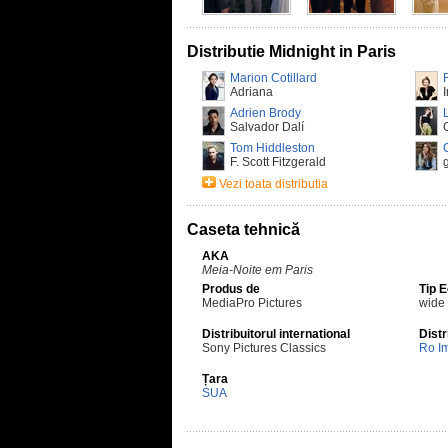
Distributie Midnight in Paris
Marion Cotillard
Adriana
Adrien Brody
Salvador Dalí
Tom Hiddleston
F. Scott Fitzgerald
Vezi toata distributia
Caseta tehnică
AKA
Meia-Noite em Paris
Produs de
Tip 
MediaPro Pictures
wide
Distribuitorul international
Distr
Sony Pictures Classics
Ro I
Țara
SUA