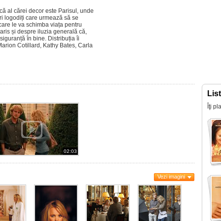
că al cărei decor este Parisul, unde
neri logodiți care urmează să se
care le va schimba viața pentru
ris și despre iluzia generală că,
guranță în bine. Distribuția îi
ion Cotillard, Kathy Bates, Carla
Lis
Îţi p
02:03
Vezi imagini