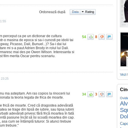
Ordonează după
Data
Rating
21:55
am perceput ca pe un dictionar de cultura
54
8
ntr-o masina de epoca si sa-i cunosti pe idolii tai
gway, Picasso, Dali, Bunuel...)? Sa-i dai lui
are mi s-a paut Adrien Brody in rolul lui Dali.
urmaresc mai des pe Owen Wilson. Interesanta si
st film merita Oscar pentru scenariu.
Vezi 
 23:25
Cin
 nu ma asteptam. Am ras copios la rinocerii lui
34
3
onata la teoria legata de frica de moarte.
Ovidi
Al
are fricã de moarte. Cred cã dragostea adevãratã
Sq
tatea se trage din lipsã de iubire, sau lipsa iubirii
rbatii adevãrati privesc fãrã fricã moartea în fatã
Do
entã pasiune încât sã îsi scoatã moartea din cap.
 asa cum se întâmplã tuturor. Si atunci trebuie
Capo
um trebuie."