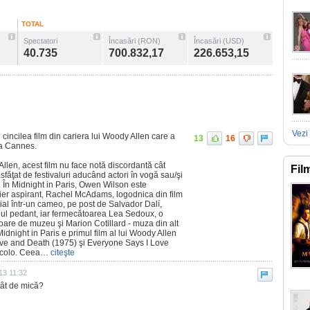
TOTAL
Spectatori
Încasări (RON)
Încasări (USD)
40.735
700.832,17
226.653,15
Vezi 
 cincilea film din cariera lui Woody Allen care a
13
16
la Cannes.
len, acest film nu face notă discordantă cât
Fil
răsfăţat de festivaluri aducând actori în vogă sau/şi
. În Midnight in Paris, Owen Wilson este
cier aspirant, Rachel McAdams, logodnica din film
ial într-un cameo, pe post de Salvador Dalí,
lul pedant, iar fermecătoarea Lea Sedoux, o
toare de muzeu şi Marion Cotillard - muza din alt
idnight in Paris e primul film al lui Woody Allen
 Love and Death (1975) şi Everyone Says I Love
acolo. Ceea…
citeşte
13 11:32
tât de mică?