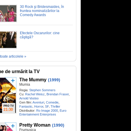
30 Rock şi Bridesmaides, în
fruntea nominalizărilor la
Comedy Awards
Efectele Oscarurilor: cine
câştigă?
toate articolele »
me de urmărit la TV
The Mummy
(1999)
Mumia
Regia:
Stephen Sommers
Cu:
Rachel Weisz
,
Brendan Fraser
,
Arnold Vosloo
Gen film:
Aventuri
,
Comedie
,
PRO TV
,
,
,
Fantastic
Horror
SF
Thriller
21:30
Distribuitor:
Ro Image 2000
,
Euro
Entertainment Enterprises
Pretty Woman
(1990)
Frumușica