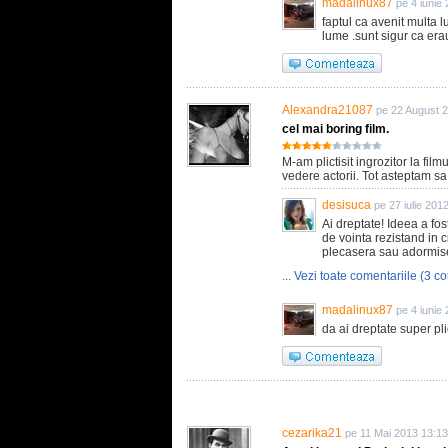
madalinux87
pe 4 iunie
faptul ca avenit multa
lume .sunt sigur ca era
Alexandra21087
pe 22 August 
cel mai boring film.
M-am plictisit ingrozitor la fi
vedere actorii. Tot asteptam s
desisuca
pe 27 iulie 201
Ai dreptate! Ideea a fo
de vointa rezistand in c
plecasera sau adormis
... Vezi toate comentariile (3 co
madalinux87
pe 4 iunie
da ai dreptate super plic
cezarika21
pe 11 Mai 2013 13:13