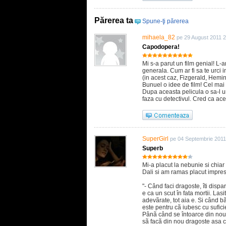
Părerea ta
Spune-ţi părerea
mihaela_82
pe 29 August 2011 
Capodopera!
Mi s-a parut un film genial! L-
generala. Cum ar fi sa te urci i
(in acest caz, Fizgerald, Hemin
Bunuel o idee de film! Cel mai t
Dupa aceasta pelicula o sa-l 
faza cu detectivul. Cred ca ace
SuperGirl
pe 04 Septembrie 2011
Superb
Mi-a placut la nebunie si chiar
Dali si am ramas placut impresi
"- Când faci dragoste, îti disp
e ca un scut în fata mortii. Lasi
adevãrate, tot aia e. Si când bã
este pentru cã iubesc cu sufici
Pânã când se întoarce din nou,
sã facã din nou dragoste asa c