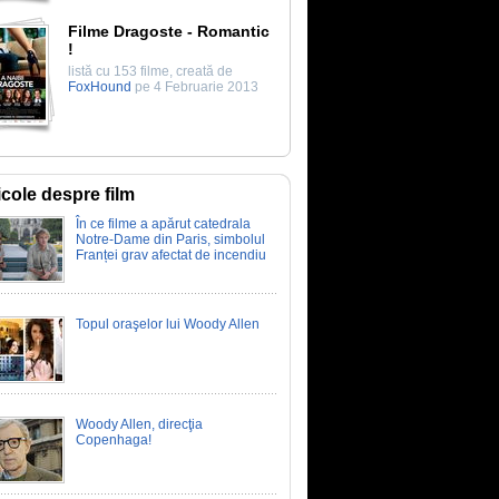
Filme Dragoste - Romantic
!
listă cu 153 filme, creată de
FoxHound
pe 4 Februarie 2013
icole despre film
În ce filme a apărut catedrala
Notre-Dame din Paris, simbolul
Franței grav afectat de incendiu
Topul oraşelor lui Woody Allen
Woody Allen, direcţia
Copenhaga!