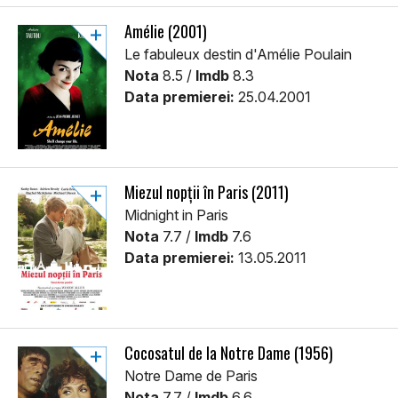
Amélie (2001)
Le fabuleux destin d'Amélie Poulain
Nota
8.5 /
Imdb
8.3
Data premierei:
25.04.2001
Miezul nopții în Paris (2011)
Midnight in Paris
Nota
7.7 /
Imdb
7.6
Data premierei:
13.05.2011
Cocosatul de la Notre Dame (1956)
Notre Dame de Paris
Nota
7.7 /
Imdb
6.6