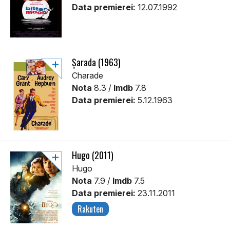
Data premierei:
12.07.1992
Șarada (1963)
Charade
Nota
8.3 /
Imdb
7.8
Data premierei:
5.12.1963
Hugo (2011)
Hugo
Nota
7.9 /
Imdb
7.5
Data premierei:
23.11.2011
Rakuten