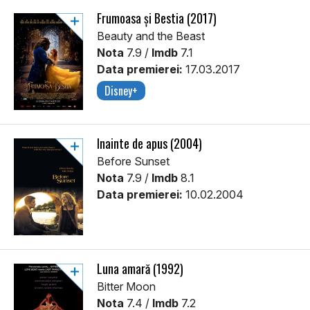
Frumoasa şi Bestia (2017)
Beauty and the Beast
Nota
7.9 /
Imdb
7.1
Data premierei:
17.03.2017
Disney+
Înainte de apus (2004)
Before Sunset
Nota
7.9 /
Imdb
8.1
Data premierei:
10.02.2004
Luna amară (1992)
Bitter Moon
Nota
7.4 /
Imdb
7.2