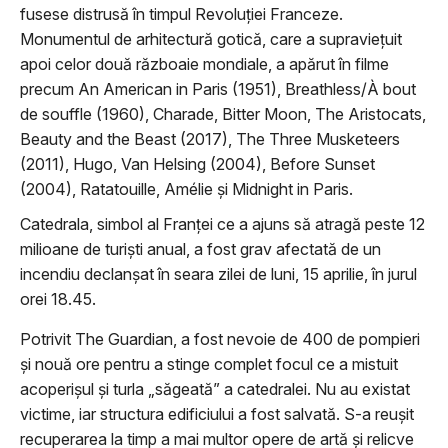
fusese distrusă în timpul Revoluției Franceze.
Monumentul de arhitectură gotică, care a supraviețuit
apoi celor două războaie mondiale, a apărut în filme
precum An American in Paris (1951), Breathless/À bout
de souffle (1960), Charade, Bitter Moon, The Aristocats,
Beauty and the Beast (2017), The Three Musketeers
(2011), Hugo, Van Helsing (2004), Before Sunset
(2004), Ratatouille,
Amélie
şi Midnight in Paris.
Catedrala, simbol al Franței ce a ajuns să atragă peste 12
milioane de turişti anual, a fost grav afectată de un
incendiu declanşat în seara zilei de luni, 15 aprilie, în jurul
orei 18.45.
Potrivit The Guardian, a fost nevoie de 400 de pompieri
şi nouă ore pentru a stinge complet focul ce a mistuit
acoperişul şi turla „săgeată” a catedralei. Nu au existat
victime, iar structura edificiului a fost salvată. S-a reuşit
recuperarea la timp a mai multor opere de artă şi relicve