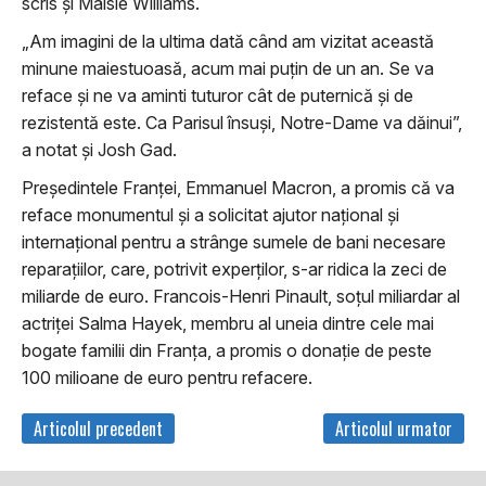
scris şi Maisie Williams.
„Am imagini de la ultima dată când am vizitat această
minune maiestuoasă, acum mai puţin de un an. Se va
reface şi ne va aminti tuturor cât de puternică şi de
rezistentă este. Ca Parisul însuşi, Notre-Dame va dăinui”,
a notat şi Josh Gad.
Preşedintele Franţei, Emmanuel Macron, a promis că va
reface monumentul şi a solicitat ajutor naţional şi
internaţional pentru a strânge sumele de bani necesare
reparaţiilor, care, potrivit experţilor, s-ar ridica la zeci de
miliarde de euro. Francois-Henri Pinault, soţul miliardar al
actriţei Salma Hayek, membru al uneia dintre cele mai
bogate familii din Franţa, a promis o donaţie de peste
100 milioane de euro pentru refacere.
Articolul precedent
Articolul urmator