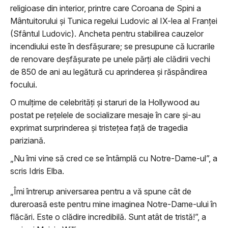
religioase din interior, printre care Coroana de Spini a
Mântuitorului și Tunica regelui Ludovic al IX-lea al Franţei
(Sfântul Ludovic). Ancheta pentru stabilirea cauzelor
incendiului este în desfăşurare; se presupune că lucrarile
de renovare deşfăşurate pe unele părţi ale clădirii vechi
de 850 de ani au legătură cu aprinderea şi răspândirea
focului.
O mulţime de celebrităţi şi staruri de la Hollywood au
postat pe reţelele de socializare mesaje în care şi-au
exprimat surprinderea şi tristeţea faţă de tragedia
pariziană.
„Nu îmi vine să cred ce se întâmplă cu Notre-Dame-ul”, a
scris Idris Elba.
„Îmi întrerup aniversarea pentru a vă spune cât de
dureroasă este pentru mine imaginea Notre-Dame-ului în
flăcări. Este o clădire incredibilă. Sunt atât de tristă!”, a