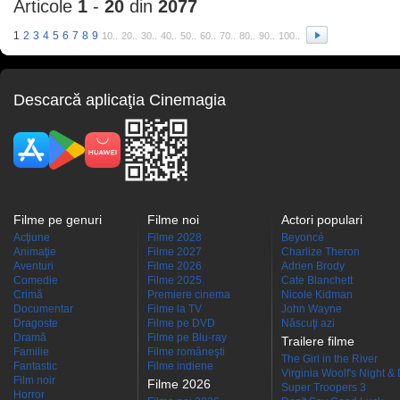
Articole
1
-
20
din
2077
1
2
3
4
5
6
7
8
9
10..
20..
30..
40..
50..
60..
70..
80..
90..
100..
Descarcă aplicaţia Cinemagia
Filme pe genuri
Filme noi
Actori populari
Acţiune
Filme 2028
Beyoncé
Animaţie
Filme 2027
Charlize Theron
Aventuri
Filme 2026
Adrien Brody
Comedie
Filme 2025
Cate Blanchett
Crimă
Premiere cinema
Nicole Kidman
Documentar
Filme la TV
John Wayne
Dragoste
Filme pe DVD
Născuţi azi
Dramă
Filme pe Blu-ray
Trailere filme
Familie
Filme româneşti
The Girl in the River
Fantastic
Filme indiene
Virginia Woolf's Night &
Film noir
Filme 2026
Super Troopers 3
Horror