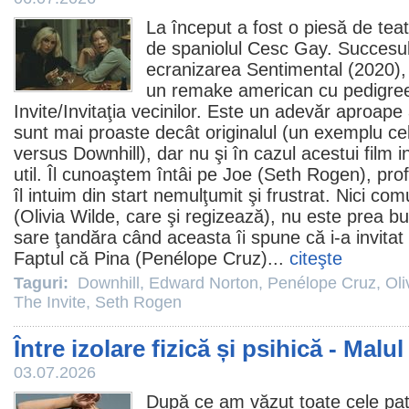
La început a fost o piesă de teat
de spaniolul Cesc Gay. Succesul 
ecranizarea Sentimental (2020)
un remake american cu pedigre
Invite
/Invitaţia vecinilor. Este un adevăr aproape 
sunt mai proaste decât originalul (un exemplu c
versus Downhill), dar nu şi în cazul acestui
film
i
util. Îl cunoaştem întâi pe Joe (
Seth Rogen
), pr
îl intuim din start nemulţumit şi frustrat. Nici co
(
Olivia Wilde
, care şi regizează), nu este prea bun
sare ţandăra când aceasta îi spune că i-a invitat 
Faptul că Pina (
Penélope Cruz
)...
citeşte
Taguri:
Downhill
,
Edward Norton
,
Penélope Cruz
,
Oli
The Invite
,
Seth Rogen
Între izolare fizică și psihică - Malu
03.07.2026
După ce am văzut toate cele pa