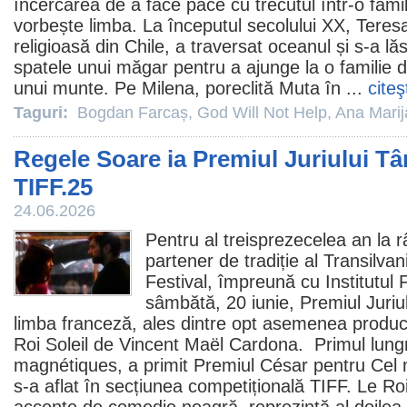
încercarea de a face pace cu trecutul într-o famil
vorbește limba. La începutul secolului XX, Teres
religioasă din Chile, a traversat oceanul și s-a lă
spatele unui măgar pentru a ajunge la o familie de
unui munte. Pe Milena, poreclită Muta în ...
citeş
Taguri:
Bogdan Farcaș
,
God Will Not Help
,
Ana Marij
Regele Soare ia Premiul Juriului Tâ
TIFF.25
24.06.2026
Pentru al treisprezecelea an la 
partener de tradiție al Transilvan
Festival, împreună cu Institutul 
sâmbătă, 20 iunie, Premiul Juriul
limba franceză, ales dintre opt asemenea producții
Roi Soleil
de Vincent Maël Cardona. Primul lungm
magnétiques
, a primit Premiul César pentru Cel 
s-a aflat în secțiunea competițională TIFF. Le Roi 