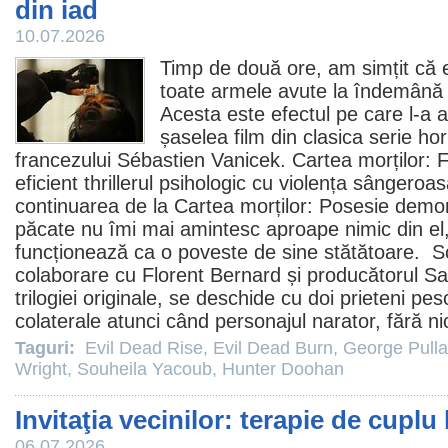
din iad
10.07.2026
Timp de două ore, am simțit că 
toate armele avute la îndemână 
Acesta este efectul pe care l-a 
șaselea
film
din clasica serie
hor
francezului Sébastien Vanicek.
Cartea morților: F
eficient thrillerul psihologic cu violența sângeroas
continuarea de la
Cartea morților: Posesie demo
păcate nu îmi mai amintesc aproape nimic din el, 
funcționează ca o poveste de sine stătătoare. Sc
colaborare cu Florent Bernard și producătorul S
trilogiei originale, se deschide cu doi prieteni pes
colaterale atunci când personajul narator, fără nic
Taguri:
Evil Dead Rise
,
Evil Dead Burn
,
George Pulla
Wright
,
Souheila Yacoub
,
Hunter Doohan
Invitaţia vecinilor: terapie de cuplu
06.07.2026