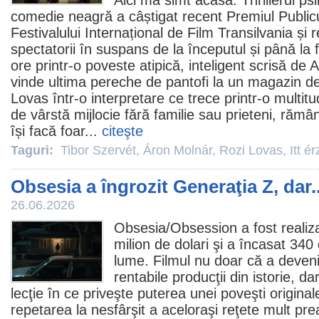
Aici mă simt acasă
. Thrillerul p
comedie
neagră a câștigat recent
Premiul
Publicu
Festivalului Internațional de
Film
Transilvania și 
spectatorii în suspans de la începutul și până la 
ore printr-o poveste atipică, inteligent scrisă de
vinde ultima pereche de pantofi la un magazin de
Lovas
într-o interpretare ce trece printr-o multit
de vârstă mijlocie fără familie sau prieteni, răm
își facă foar...
citeşte
Taguri:
Tibor Szervét
,
Áron Molnár
,
Rozi Lovas
,
Itt 
Obsesia a îngrozit Generaţia Z, dar..
26.06.2026
Obsesia/
Obsession
a fost realiz
milion de dolari şi a încasat 340
lume.
Filmul
nu doar că a deveni
rentabile producţii din istorie, da
lecţie în ce priveşte puterea unei poveşti origina
repetarea la nesfârşit a aceloraşi reţete mult pre