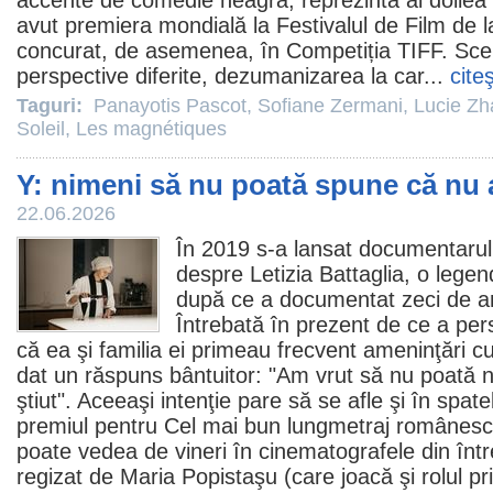
accente de comedie neagră, reprezintă al doilea 
avut premiera mondială la Festivalul de Film de 
concurat, de asemenea, în Competiția TIFF. Scen
perspective diferite, dezumanizarea la car...
cite
Taguri:
Panayotis Pascot
,
Sofiane Zermani
,
Lucie Zh
Soleil
,
Les magnétiques
Y: nimeni să nu poată spune că nu a
22.06.2026
În 2019 s-a lansat documentarul
despre Letizia Battaglia, o legen
după ce a documentat zeci de ani
Întrebată în prezent de ce a pers
că ea şi familia ei primeau frecvent ameninţări c
dat un răspuns bântuitor: "Am vrut să nu poată 
ştiut". Aceeaşi intenţie pare să se afle şi în spate
premiul
pentru Cel mai bun lungmetraj românesc 
poate vedea de vineri în cinematografele din într
regizat de Maria Popistaşu (care joacă şi rolul pri