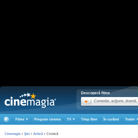
Descoperă filme
Comedie, acţiune, dramă, .
Filme
Program cinema
TV
Timp liber
În curând
Trailer
Cinemagia
Ştiri
Arhivă
Cronică
>
>
>