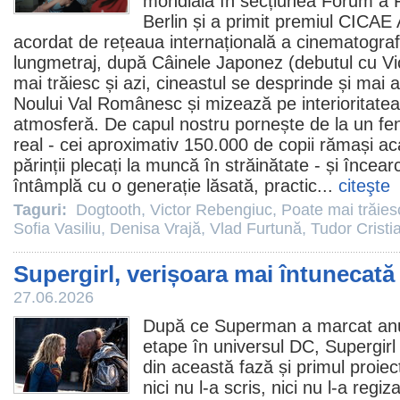
mondială în secțiunea Forum a F
Berlin și a primit
premiul
CICAE 
acordat de rețeaua internațională a cinematografe
lungmetraj, după
Câinele Japonez
(debutul cu
Vi
mai trăiesc și azi
, cineastul se desprinde și mai 
Noului Val Românesc și mizează pe interioritatea
atmosferă.
De capul nostru
pornește de la un fe
real - cei aproximativ 150.000 de copii rămași a
părinții plecați la muncă în străinătate - și încea
întâmplă cu o generație lăsată, practic...
citeşte
Taguri:
Dogtooth
,
Victor Rebengiuc
,
Poate mai trăiesc
Sofia Vasiliu
,
Denisa Vrajă
,
Vlad Furtună
,
Tudor Cristi
Supergirl, verișoara mai întunecată
27.06.2026
După ce
Superman
a marcat anu
etape în universul DC, Supergirl
din această fază și primul proi
nici nu l-a scris, nici nu l-a regi