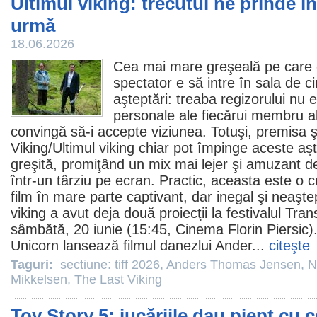
Ultimul viking: trecutul ne prinde 
urmă
18.06.2026
Cea mai mare greşeală pe care 
spectator e să intre în sala de
c
aşteptări: treaba regizorului nu e
personale ale fiecărui membru al 
convingă să-i accepte viziunea. Totuşi, premisa şi
Viking
/Ultimul viking chiar pot împinge aceste aşte
greşită, promiţând un mix mai lejer şi amuzant d
într-un târziu pe ecran. Practic, aceasta este o 
film
în mare parte captivant, dar inegal şi neaştep
viking a avut deja două proiecţii la festivalul Tra
sâmbătă, 20 iunie (15:45,
Cinema
Florin Piersic)
Unicorn lansează
filmul
danezlui
Ander
...
citeşte
Taguri:
sectiune: tiff 2026
,
Anders Thomas Jensen
,
N
Mikkelsen
,
The Last Viking
Toy Story 5: jucăriile dau piept cu c