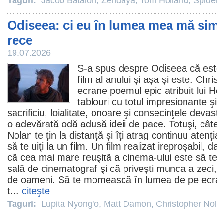
Taguri:
Jacob Batalon
,
Zendaya
,
Tom Holland
,
Spide
Odiseea: ci eu în lumea mea mă sim
rece
19.07.2026
S-a spus despre
Odiseea
că est
film
al anului şi aşa şi este.
Chri
ecrane poemul epic atribuit lui 
tablouri cu totul impresionante ş
sacrificiu, loialitate, onoare şi consecinţele devas
o adevărată odă adusă ideii de pace. Totuşi, câtev
Nolan te ţin la distanţă şi îţi atrag continuu atenţ
să te uiţi la un
film
. Un film realizat ireproşabil, 
că cea mai mare reuşită a
cinema
-ului este să te
sală de
cinematograf
şi că priveşti munca a zeci, 
de oameni. Să te momească în lumea de pe ecran
t...
citeşte
Taguri:
Lupita Nyong'o
,
Matt Damon
,
Christopher No