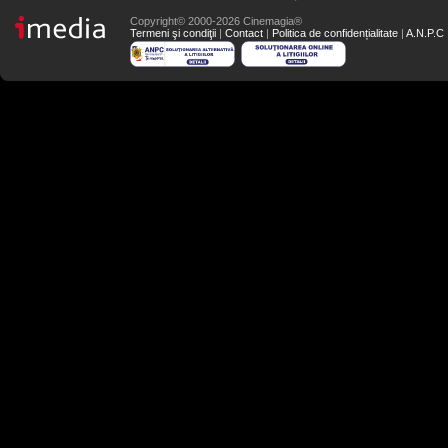
Copyright© 2000-2026 Cinemagia®
Termeni şi condiţii
|
Contact
|
Politica de confidențialitate
|
A.N.P.C