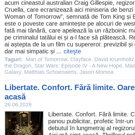
acum cineastul australian Craig Gillespie, regizor
Cruella
, care ecranizează aici miniseria de benzi
Woman of Tomorrow
”, semnată de Tom King și B
este o poveste care amintește pe alocuri de wes
fată mai tânără, care apelează la un războinic ma
pe criminalul tatălui ei și a-l face să plătească. 
ai aștepta de la un
film
cu supereroi: previzibil și 
dar mai simpatic și ...
citeşte
Taguri:
Man of Tomorrow
,
Clayface
,
David Krumholtz
the Dragon
,
Star Wars: Episode IV - A New Hope
,
Mad
Galaxy
,
Matthias Schoenaerts
,
Jason Momoa
Libertate. Confort. Fără limite. Oar
acasă
26.06.2026
Libertate. Confort. Fără limite.
panou publicitar, profetic într-u
debutul în lungmetraj al regizor