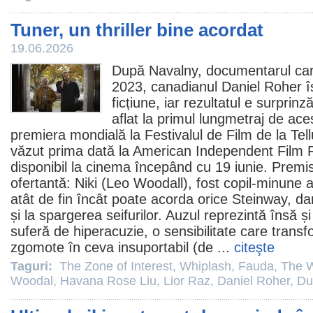
Tuner, un thriller bine acordat
19.06.2026
După Navalny, documentarul car
2023, canadianul
Daniel Roher
î
ficțiune, iar rezultatul e surprin
aflat la primul lungmetraj de ace
premiera mondială la Festivalul de
Film
de la Tellu
văzut prima dată la American Independent Film F
disponibil la
cinema
începând cu 19 iunie. Premis
ofertantă: Niki (Leo Woodall), fost copil-minune a
atât de fin încât poate acorda orice Steinway, dar
și la spargerea seifurilor. Auzul reprezintă însă și
suferă de hiperacuzie, o sensibilitate care trans
zgomote în ceva insuportabil (de ...
citeşte
Taguri:
The Zone of Interest
,
Whiplash
,
Fauda
,
The W
Woodal
,
Havana Rose Liu
,
Lior Raz
,
Daniel Roher
,
Du