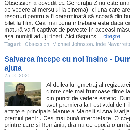
Obsession a dovedit că Generaţia Z nu este una 
de vedere al mersului la
cinema
), ci una care a
resorturi pentru a fi determinată să scoată din b
bilet la
film
. Cea mai bună întrebare este dacă c
matură va fi captivat de poveste în aceeaşi măsu
aşa-numiţii adulţi tineri. Aici răspuns...
citeşte
Taguri:
Obsession
,
Michael Johnston
,
Inde Navarrett
Salvarea începe cu noi înșine - Du
ajuta
25.06.2026
Al doilea lungmetraj al regizoare
dintre cele mai frumoase
filme
la
din punct de vedere estetic,
Dum
avut premiera la Festivalul de
Fi
actrițele principale
Manuela Martelli
și Ana Marija
premiul
pentru Cea mai bună interpretare. O co-pr
printre care și România, drama de epocă o urmă