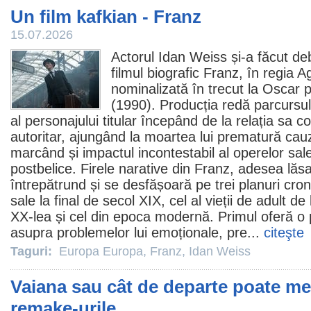
Un film kafkian - Franz
15.07.2026
Actorul
Idan Weiss
și-a făcut de
filmul
biografic Franz, în regia A
nominalizată în trecut la
Oscar
p
(1990). Producția redă parcursul
al personajului titular începând de la relația sa c
autoritar, ajungând la moartea lui prematură cau
marcând și impactul incontestabil al operelor sale 
postbelice. Firele narative din Franz, adesea lăs
întrepătrund și se desfășoară pe trei planuri crono
sale la final de secol XIX, cel al vieții de adult de
XX-lea și cel din epoca modernă. Primul oferă o 
asupra problemelor lui emoționale, pre...
citeşte
Taguri:
Europa Europa
,
Franz
,
Idan Weiss
Vaiana sau cât de departe poate m
remake-urile