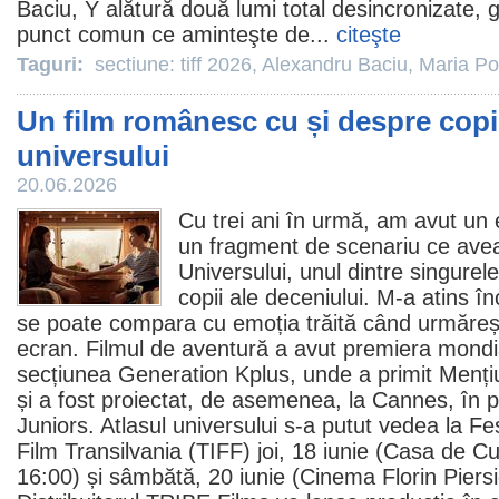
Baciu
, Y alătură două lumi total desincronizate, 
punct comun ce aminteşte de...
citeşte
Taguri:
sectiune: tiff 2026
,
Alexandru Baciu
,
Maria Po
Un film românesc cu și despre copii
universului
20.06.2026
Cu trei ani în urmă, am avut un e
un fragment de scenariu ce ave
Universului
, unul dintre singurel
copii ale deceniului. M-a atins în
se poate compara cu emoția trăită când urmăreș
ecran.
Filmul
de aventură a avut premiera mondial
secțiunea Generation Kplus, unde a primit Mențiu
și a fost proiectat, de asemenea, la Cannes, în
Juniors. Atlasul universului s-a putut vedea la Fes
Film
Transilvania (TIFF) joi, 18 iunie (Casa de Cul
16:00) și sâmbătă, 20 iunie (
Cinema
Florin Piersi