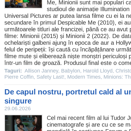
Me
,
Minionii
sunt mai populari ca
studioul de animație Illumination
Universal Pictures ar putea lansa
filme
cu ei la ne
secundare în primul Despicable Me (
2010
), ei a
următoarele titluri ale francizei, până ce au avut p
filme: Minionii (2015) și
Minionii 2
(2022). De data
ochelariști galbeni ajung în epoca de aur a Hollywo
felul de peripeții: își caută cu încăpățânare următ
filme
mute și eliberează niște monștri periculoși p
într-un
film
de groază. Produsul final este o
come
Taguri:
Allison Janney
,
Babylon
,
Harold Lloyd
,
Christ
Pierre Coffin
,
Safety Last!
,
Modern Times
,
Minions: Th
De capul nostru, portretul cald al un
singure
29.06.2026
Cel mai recent
film
al lui Tudor J
cinematografe
și are cu ce se m