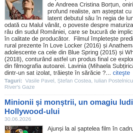
de Andreea Cristina Borțun, oniri
profund realiste, am așteptat cu
latent debutul său în regia de lu
odată cu
Malul vânăt
, o poveste despre maturiza
râu din sudul României, care se bucură de implic
în calitate de producător.
Filmul
împletește predil
rural prezente în Love Locker (2016) și Anathem
adolescente ca cele din Blue Spring (2015) și 
(2018), conturând astfel un produs final ce expl
din filmografia autoarei. Lavinia (
Mihaela Subțiric
dintr-un sat izolat, trăiește în sărăcie ?...
citeşte
Taguri:
Vasile Pavel
,
Ștefan Costea
,
Iulian Postelnicu
River's Gaze
Minionii și monștrii, un omagiu lud
Hollywood-ului
30.06.2026
Ajunși la al șaptelea
film
în cadru