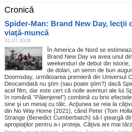
Cronică
Spider-Man: Brand New Day, lecţii d
viaţă-muncă
31.07.2026
În America de Nord se estimeaz
Brand New Day
va avea unul din
weekenduri de debut din istorie,
de dolari, un semn de bun augur
Doomsday, următoarea premieră din Universul C
Deocamdată nu ştim (sau poate ştim?) dacă Spi
acel
film
, dar este cert că noile aventuri ale lui 
în română "Păienjenel") combină cu brio efectele 
sine şi un mesaj cu tâlc. Acţiunea se reia la câţ
din No Way Home (2021), când Peter (
Tom Holl
Strange (Benedict Cumberbatch) să-l şteargă di
apropiaţilor pentru a-i proteja. Câţiva ani mai târ