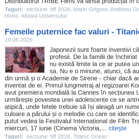
Distribuitorul TRIBE Films va lansa producția în
c
Taguri:
sectiune: tiff 2026
,
Marin Grigore
,
Andreea G
Horia
,
Atlasul Universului
Femeile puternice fac valuri - Titan
19.06.2026
Japonezii sunt foarte inventivi 
profesii. De la familii de închiria
nu există limite la ce ar putea u
sa. Nu e o minune, atunci, că au 
din urmă și o Academie de Sirene - chiar dacă a
inventat de ei. Primul lungmetraj al regizoarei 
avut premiera mondială la Cannes în secțiunea 
urmărește povestea unei adolescente ce se antr
atipică, unde fetele trebuie să își aleagă un nu
culoare a părului și o melodie cu care se identif
putut vedea la Festivalul Internațional de
Film
Tra
miercuri, 17 iunie (
Cinema
Victoria,...
citeşte
Taguri:
sectiune: tiff 2026
,
Titanic Ocean