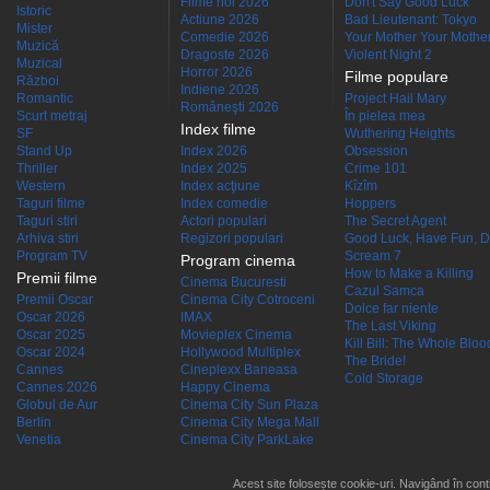
Filme noi 2026
Don't Say Good Luck
Istoric
Actiune 2026
Bad Lieutenant: Tokyo
Mister
Comedie 2026
Your Mother Your Mother 
Muzică
Dragoste 2026
Violent Night 2
Muzical
Horror 2026
Filme populare
Război
Indiene 2026
Romantic
Project Hail Mary
Româneşti 2026
Scurt metraj
În pielea mea
Index filme
SF
Wuthering Heights
Stand Up
Index 2026
Obsession
Thriller
Index 2025
Crime 101
Western
Index acţiune
Kîzîm
Taguri filme
Index comedie
Hoppers
Taguri stiri
Actori populari
The Secret Agent
Arhiva stiri
Regizori populari
Good Luck, Have Fun, D
Program TV
Scream 7
Program cinema
How to Make a Killing
Premii filme
Cinema Bucuresti
Cazul Samca
Premii Oscar
Cinema City Cotroceni
Dolce far niente
Oscar 2026
IMAX
The Last Viking
Oscar 2025
Movieplex Cinema
Kill Bill: The Whole Blood
Oscar 2024
Hollywood Multiplex
The Bride!
Cannes
Cineplexx Baneasa
Cold Storage
Cannes 2026
Happy Cinema
Globul de Aur
Cinema City Sun Plaza
Berlin
Cinema City Mega Mall
Venetia
Cinema City ParkLake
Acest site folosește cookie-uri. Navigând în conti