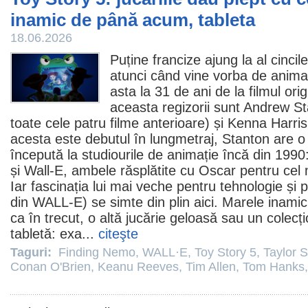
inamic de până acum, tableta
18.06.2026
Puține francize ajung la al cinci
atunci când vine vorba de animaț
asta la 31 de ani de la
filmul
orig
aceasta regizorii sunt
Andrew St
toate cele patru
filme
anterioare) și Kenna Harris
acesta este debutul în lungmetraj, Stanton are o
începută la studiourile de animație încă din 1990
și
Wall-E
, ambele răsplătite cu
Oscar
pentru cel
Iar fascinația lui mai veche pentru tehnologie și pe
din WALL-E) se simte din plin aici. Marele inamic 
ca în trecut, o altă jucărie geloasă sau un colecț
tabletă: exa...
citeşte
Taguri:
Finding Nemo
,
WALL·E
,
Toy Story 5
,
Taylor S
Conan O'Brien
,
Keanu Reeves
,
Tim Allen
,
Tom Hanks