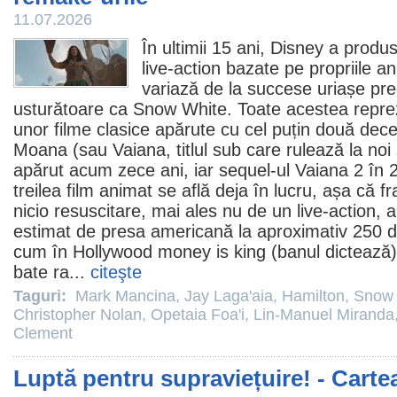
11.07.2026
În ultimii 15 ani, Disney a prod
live-action bazate pe propriile an
variază de la succese uriașe p
usturătoare ca
Snow White
. Toate acestea repre
unor
filme
clasice apărute cu cel puțin două dece
Moana (sau
Vaiana
, titlul sub care rulează la noi
apărut acum zece ani, iar sequel-ul
Vaiana 2
în 2
treilea
film
animat se află deja în lucru, așa că f
nicio resuscitare, mai ales nu de un live-action, a
estimat de presa americană la aproximativ 250 de
cum în Hollywood money is king (banul dictează),
bate ra...
citeşte
Taguri:
Mark Mancina
,
Jay Laga'aia
,
Hamilton
,
Snow 
Christopher Nolan
,
Opetaia Foa'i
,
Lin-Manuel Miranda
Clement
Luptă pentru supraviețuire! - Carte