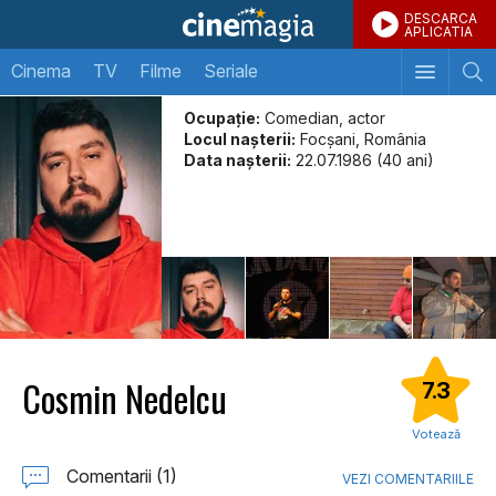
DESCARCA
APLICATIA
Cinema
TV
Filme
Seriale
Ocupație:
Comedian, actor
Locul naşterii:
Focșani, România
Data naşterii:
22.07.1986 (40 ani)
Cosmin Nedelcu
7.3
Votează
Comentarii (1)
VEZI COMENTARIILE