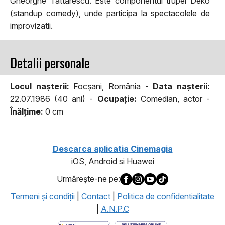
Gheorghe Tattarescu. Este componentul trupei Deko
(standup comedy), unde participa la spectacolele de
improvizatii.
Detalii personale
Locul naşterii:
Focșani, România -
Data naşterii:
22.07.1986 (40 ani) -
Ocupaţie:
Comedian, actor -
Înălţime:
0 cm
Descarca aplicatia Cinemagia
iOS, Android si Huawei
Urmăreşte-ne pe:
Termeni şi condiţii
|
Contact
|
Politica de confidentialitate
|
A.N.P.C