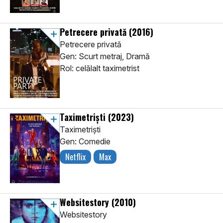
Petrecere privată
(2016)
Petrecere privată
Gen: Scurt metraj, Dramă
Rol: celălalt taximetrist
Taximetriști
(2023)
Taximetriști
Gen: Comedie
Netflix
Max
Websitestory
(2010)
Websitestory