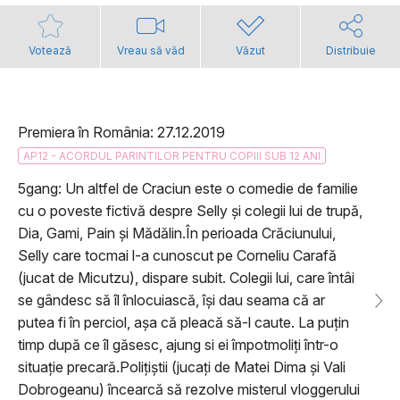
Votează
Vreau să văd
Văzut
Distribuie
Premiera în România: 27.12.2019
AP12 - ACORDUL PARINTILOR PENTRU COPIII SUB 12 ANI
5gang: Un altfel de Craciun este o comedie de familie
cu o poveste fictivă despre Selly și colegii lui de trupă,
Dia, Gami, Pain și Mădălin.În perioada Crăciunului,
Selly care tocmai l-a cunoscut pe Corneliu Carafă
(jucat de Micutzu), dispare subit. Colegii lui, care întâi
se gândesc să îl înlocuiască, își dau seama că ar
putea fi în perciol, așa că pleacă să-l caute. La puțin
timp după ce îl găsesc, ajung si ei împotmoliți într-o
situație precară.Polițiștii (jucați de Matei Dima și Vali
Dobrogeanu) încearcă să rezolve misterul vloggerului