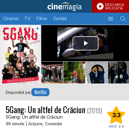
DESCARCA
APLICATIA
Cinema
TV
Filme
Seriale
+ 6
Netflix
Disponibil pe:
5Gang: Un altfel de Crăciun
(2019)
3.3
5Gang: Un altfel de Crăciun
96 minute | Acţiune, Comedie
IMDB:
2.0