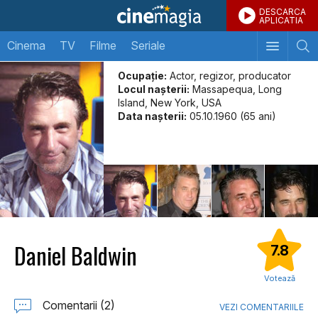
DESCARCA
APLICATIA
Cinema
TV
Filme
Seriale
Ocupație:
Actor, regizor, producator
Locul naşterii:
Massapequa, Long
Island, New York, USA
Data naşterii:
05.10.1960 (65 ani)
Daniel Baldwin
7.8
Votează
Comentarii (2)
VEZI COMENTARIILE