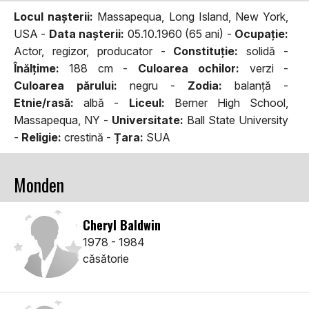
Locul naşterii:
Massapequa, Long Island, New York,
USA -
Data naşterii:
05.10.1960 (65 ani) -
Ocupaţie:
Actor, regizor, producator -
Constituţie:
solidă -
Înălţime:
188 cm -
Culoarea ochilor:
verzi -
Culoarea părului:
negru -
Zodia:
balanţă -
Etnie/rasă:
albă -
Liceul:
Berner High School,
Massapequa, NY -
Universitate:
Ball State University
-
Religie:
crestină -
Țara:
SUA
Monden
Cheryl Baldwin
1978 - 1984
căsătorie