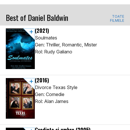
Best of Daniel Baldwin
TOATE
FILMELE
(2021)
Soulmates
Gen: Thriller, Romantic, Mister
Rol: Rudy Galiano
(2016)
Divorce Texas Style
Gen: Comedie
Rol: Alan James
Credinta si umbre
(2005)