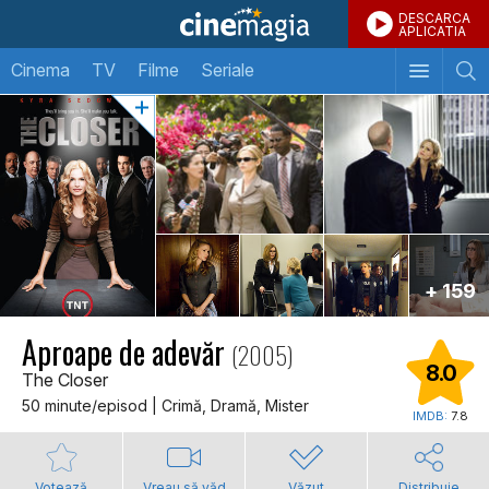
DESCARCA
APLICATIA
Cinema
TV
Filme
Seriale
+ 159
Aproape de adevăr
(2005)
8.0
The Closer
50 minute/episod | Crimă, Dramă, Mister
IMDB:
7.8
Votează
Vreau să văd
Văzut
Distribuie