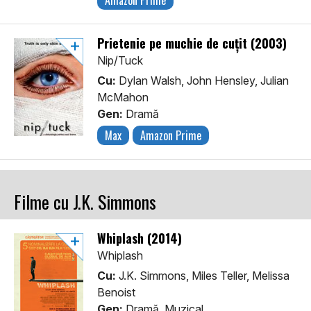
Amazon Prime
Prietenie pe muchie de cuțit (2003)
Nip/Tuck
Cu:
Dylan Walsh, John Hensley, Julian
McMahon
Gen:
Dramă
Max
Amazon Prime
Filme cu J.K. Simmons
Whiplash (2014)
Whiplash
Cu:
J.K. Simmons, Miles Teller, Melissa
Benoist
Gen:
Dramă, Muzical