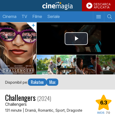
DESCARCA
APLICATIA
Cinema
TV
Filme
Seriale
+ 9
Rakuten
Max
Disponibil pe:
Challengers
(2024)
6.3
Challengers
131 minute | Dramă, Romantic, Sport, Dragoste
IMDB:
7.0