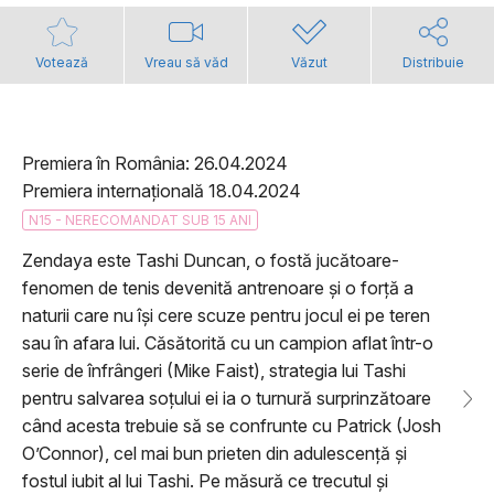
Votează
Vreau să văd
Văzut
Distribuie
Premiera în România: 26.04.2024
Premiera internațională 18.04.2024
N15 - NERECOMANDAT SUB 15 ANI
Zendaya este Tashi Duncan, o fostă jucătoare-
fenomen de tenis devenită antrenoare și o forță a
naturii care nu își cere scuze pentru jocul ei pe teren
sau în afara lui. Căsătorită cu un campion aflat într-o
serie de înfrângeri (Mike Faist), strategia lui Tashi
pentru salvarea soțului ei ia o turnură surprinzătoare
când acesta trebuie să se confrunte cu Patrick (Josh
O’Connor), cel mai bun prieten din adulescență și
fostul iubit al lui Tashi. Pe măsură ce trecutul și