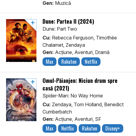
Gen:
Muzică
Dune: Partea II (2024)
Dune: Part Two
Cu:
Rebecca Ferguson, Timothée
Chalamet, Zendaya
Gen:
Acţiune, Aventuri, Dramă
Max
Rakuten
Netflix
Omul-Păianjen: Niciun drum spre
casă (2021)
Spider-Man: No Way Home
Cu:
Zendaya, Tom Holland, Benedict
Cumberbatch
Gen:
Acţiune, Aventuri, SF
Max
Netflix
Rakuten
Disney+