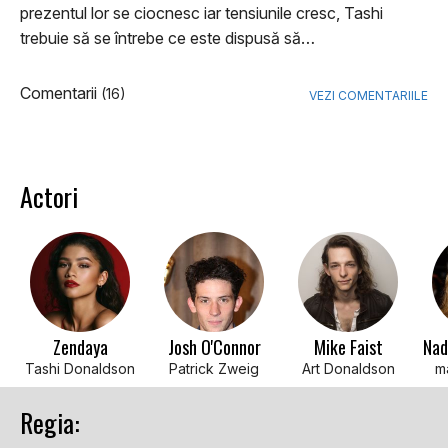
prezentul lor se ciocnesc iar tensiunile cresc, Tashi
trebuie să se întrebe ce este dispusă să…
Comentarii
(16)
VEZI COMENTARIILE
Actori
Zendaya
Josh O'Connor
Mike Faist
Nad
Tashi Donaldson
Patrick Zweig
Art Donaldson
m
Regia: