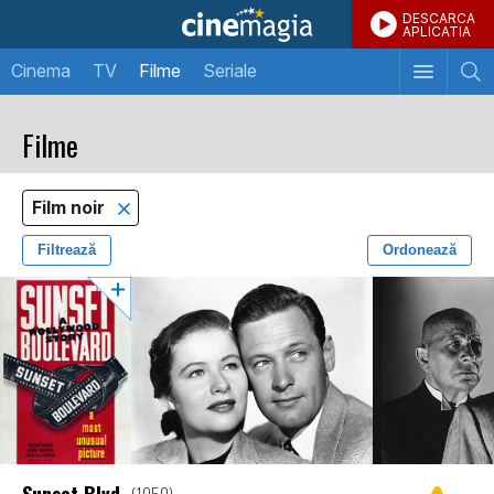
DESCARCA
APLICATIA
Cinema
TV
Filme
Seriale
Filme
Film noir
Filtrează
Ordonează
Sunset Blvd.