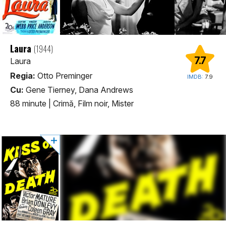
Laura
(1944)
7.7
Laura
Regia:
Otto Preminger
IMDB:
7.9
Cu:
Gene Tierney, Dana Andrews
88 minute
|
Crimă, Film noir, Mister