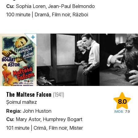
Cu:
Sophia Loren, Jean-Paul Belmondo
100 minute
|
Dramă, Film noir, Război
The Maltese Falcon
(1941)
8.0
Șoimul maltez
Regia:
John Huston
IMDB:
7.9
Cu:
Mary Astor, Humphrey Bogart
101 minute
|
Crimă, Film noir, Mister