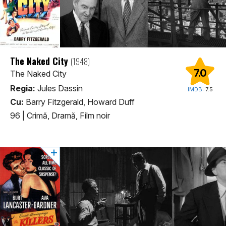
The Naked City
(1948)
7.0
The Naked City
Regia:
Jules Dassin
IMDB:
7.5
Cu:
Barry Fitzgerald, Howard Duff
96
|
Crimă, Dramă, Film noir