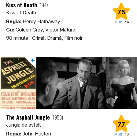
Kiss of Death
(1947)
7.5
Kiss of Death
Regia:
Henry Hathaway
IMDB:
7.4
Cu:
Coleen Gray, Victor Mature
98 minute
|
Crimă, Dramă, Film noir
The Asphalt Jungle
(1950)
7.7
Jungla de asfalt
Regia:
John Huston
IMDB:
7.8