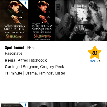
Spellbound
(1945)
8.1
Fascinație
Regia:
Alfred Hitchcock
IMDB:
7.5
Cu:
Ingrid Bergman, Gregory Peck
111 minute
|
Dramă, Film noir, Mister