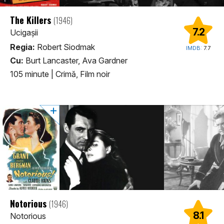
The Killers
(1946)
7.2
Ucigaşii
Regia:
Robert Siodmak
IMDB:
7.7
Cu:
Burt Lancaster, Ava Gardner
105 minute
|
Crimă, Film noir
Notorious
(1946)
8.1
Notorious