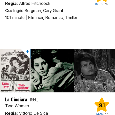
Regia:
Alfred Hitchcock
IMDB:
7.9
Cu:
Ingrid Bergman, Cary Grant
101 minute
|
Film noir, Romantic, Thriller
La Ciociara
(1960)
8.1
Two Women
Regia:
Vittorio De Sica
IMDB:
7.7