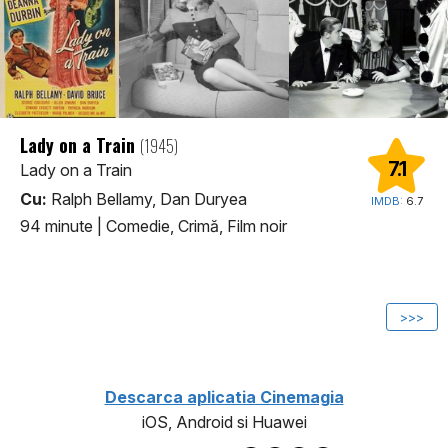
Lady on a Train
(1945)
7.1
Lady on a Train
Cu:
Ralph Bellamy, Dan Duryea
IMDB:
6.7
94 minute
|
Comedie, Crimă, Film noir
1
>>>
Descarca aplicatia Cinemagia
iOS, Android si Huawei