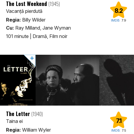
The Lost Weekend
(1945)
8.2
Vacanță pierdută
Regia:
Billy Wilder
IMDB:
7.9
Cu:
Ray Milland, Jane Wyman
101 minute
|
Dramă, Film noir
The Letter
(1940)
7.1
Taina ei
Regia:
William Wyler
IMDB:
7.5