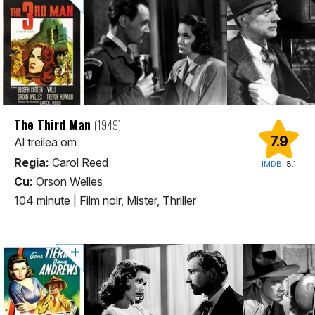
The Third Man
(1949)
7.9
Al treilea om
Regia:
Carol Reed
IMDB:
8.1
Cu:
Orson Welles
104 minute
|
Film noir, Mister, Thriller