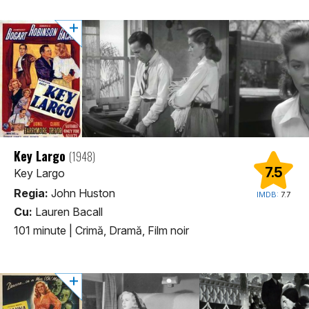
Key Largo
(1948)
7.5
Key Largo
Regia:
John Huston
IMDB:
7.7
Cu:
Lauren Bacall
101 minute
|
Crimă, Dramă, Film noir