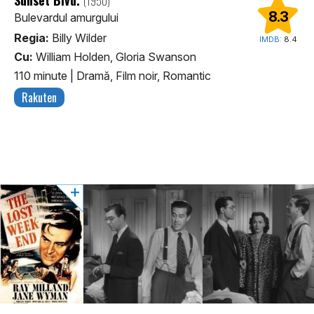
(1950)
8.3
Bulevardul amurgului
Regia:
Billy Wilder
IMDB:
8.4
Cu:
William Holden, Gloria Swanson
110 minute
|
Dramă, Film noir, Romantic
Rakuten