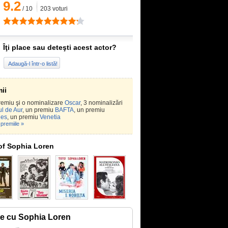
9.2
/
10
203
voturi
Îţi place sau deteşti acest actor?
Adaugă-l într-o listă!
ii
emiu şi o nominalizare
Oscar
, 3 nominalizări
l de Aur
, un premiu
BAFTA
, un premiu
es
, un premiu
Venetia
premiile »
of Sophia Loren
te cu Sophia Loren