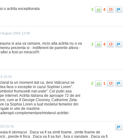
i o actrita exceptionala
3
4
0 August 2004 13:49
eauna si asa va ramane, nicio alta actrita nu o va
3
4
ereu prezenta si - indiferent de parerile altora -
fiei a fost un miracol!!!.
15 15:24
larat la un moment dat ca, desi Vaticanul se
2
1
tea face o exceptie in cazul Sophiei Loren".
imbolul frumusetii nat urale". Cel putin asa
pe internet. Actrita italiana de aproape 72 de ani
nere, cum ar fi George Clooney, Catherine Zeta-
re ca Sophia Loren a luat modelul femeilor din
ngate in ulei de masline .
asa/terapii-complementare/misterul-actritei-
015 02:41
nseala-ti stomacul . Daca va fi sa simti foame , simte foame de
rzi , pierde-ti frica . Daca va fi sa furi , fura o sarutare . Daca va fi