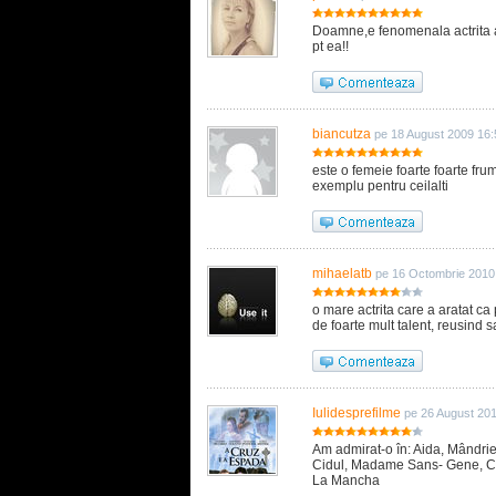
Doamne,e fenomenala actrita as
pt ea!!
biancutza
pe 18 August 2009 16:
este o femeie foarte foarte frum
exemplu pentru ceilalti
mihaelatb
pe 16 Octombrie 2010
o mare actrita care a aratat c
de foarte mult talent, reusind s
Iulidesprefilme
pe 26 August 20
Am admirat-o în: Aida, Mândrie
Cidul, Madame Sans- Gene, Căsă
La Mancha