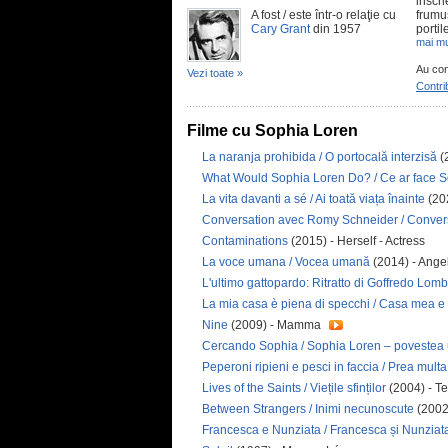
inscr
A fost / este într-o relaţie cu
frumu
Cary Grant
din 1957
portil
mai mu
Au con
Vezi toate »
Contri
Filme cu Sophia Loren
La naranja prohibida / O portocală interzisă
(
What Would Sophia Loren Do? / Ce ar face 
La vita davanti a sé / Ai toată viața înainte
(20
Conversation avec Romy Schneider / Conver
Contaminations
(2015) - Herself - Actress
La voce umana / Vocea umană
(2014) - Ange
L'ultimo gattopardo: Ritratto di Goffredo Lo
La mia casa è piena di specchi / Casa mea e 
Nine
(2009) - Mamma
Cercando Sophia / Sophia Loren – povestea u
Peperoni ripieni e pesci in faccia / Prea mult
Lives of the Saints / Viețile sfinților
(2004) - T
Between Strangers / Inimi necunoscute
(2002)
Francesca e Nunziata / Francesca și Nunziat