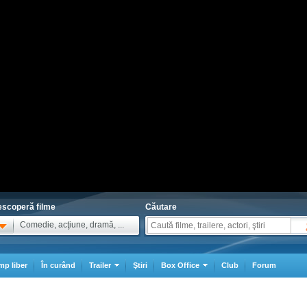
scoperă filme
Căutare
Comedie, acţiune, dramă, ...
mp liber
În curând
Trailer
Ştiri
Box Office
Club
Forum