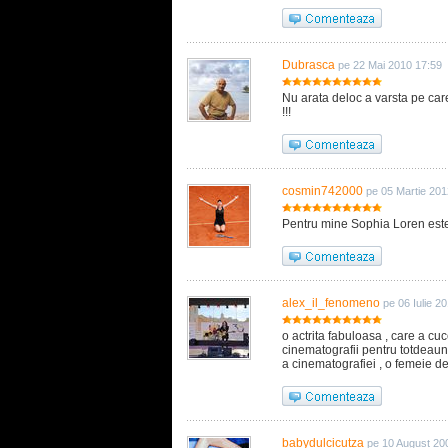
Dubrasca
pe 22 Mai 2010 17:59
Nu arata deloc a varsta pe car
!!!
cosmin742000
pe 05 Martie 201
Pentru mine Sophia Loren este 
alex_il_fenomeno
pe 06 Iulie 2
o actrita fabuloasa , care a cuce
cinematografii pentru totdeauna
a cinematografiei , o femeie de
babydulcicutza
pe 10 August 20