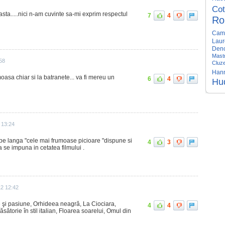
Cot
ta.....nici n-am cuvinte sa-mi exprim respectul
7
4
Ro
Cam
Laur
Den
Mastr
58
Cluze
Han
oasa chiar si la batranete... va fi mereu un
6
4
Hu
 13:24
a pe langa "cele mai frumoase picioare "dispune si
4
3
a se impuna in cetatea filmului .
12 12:42
 şi pasiune, Orhideea neagră, La Ciociara,
4
4
torie în stil italian, Floarea soarelui, Omul din