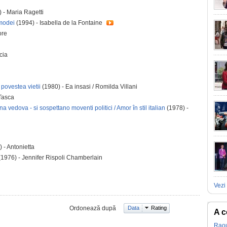
 - Maria Ragetti
 modei
(1994) - Isabella de la Fontaine
ore
cia
povestea vietii
(1980) - Ea insasi / Romilda Villani
Tasca
 vedova - si sospettano moventi politici / Amor în stil italian
(1978) -
 - Antonietta
1976) - Jennifer Rispoli Chamberlain
Vezi 
Ordonează după
Data
Rating
A c
Raou