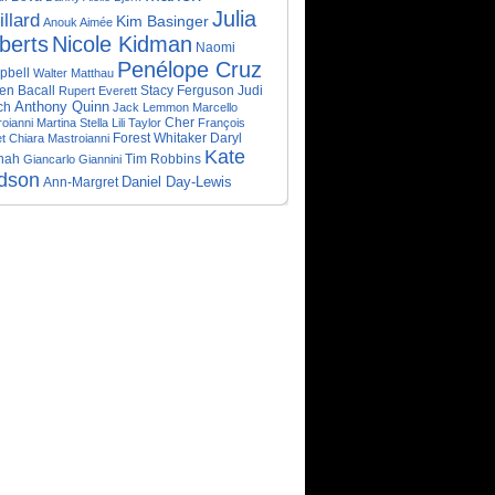
Julia
illard
Kim Basinger
Anouk Aimée
berts
Nicole Kidman
Naomi
Penélope Cruz
pbell
Walter Matthau
en Bacall
Stacy Ferguson
Judi
Rupert Everett
Anthony Quinn
ch
Jack Lemmon
Marcello
Cher
oianni
Martina Stella
Lili Taylor
François
Forest Whitaker
Daryl
t
Chiara Mastroianni
Kate
nah
Tim Robbins
Giancarlo Giannini
dson
Daniel Day-Lewis
Ann-Margret