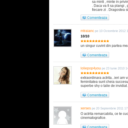
sa minti , minte in privi
. Daca va fi sa plangi , 
fiecare zi . Dragostea si
mtraianc
pe 10 Octombrie 2012 1
10/10
un singur cuvint din partea mea :,, 
loliepop4you
pe 23 Iunie 2010 1
extraordinara actrita...ieri am 
feminitatea sunt cheia succesul
superbe shy o talie de invidiat..
xerses
pe 20 Septembrie 2011 17
O actrita remarcabila, ce te cuc
cinematografice.