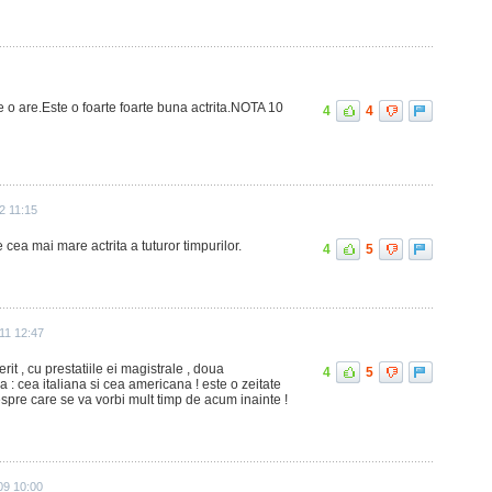
e o are.Este o foarte foarte buna actrita.NOTA 10
4
4
2 11:15
cea mai mare actrita a tuturor timpurilor.
4
5
011 12:47
rit , cu prestatiile ei magistrale , doua
4
5
 : cea italiana si cea americana ! este o zeitate
spre care se va vorbi mult timp de acum inainte !
09 10:00