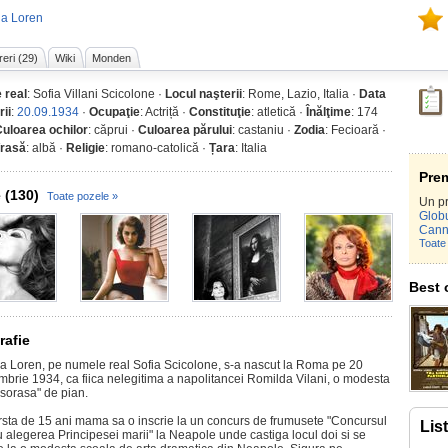
ia Loren
reri (29)
Wiki
Monden
 real
: Sofia Villani Scicolone ·
Locul naşterii
: Rome, Lazio, Italia ·
Data
rii
:
20.09.1934
·
Ocupaţie
: Actriță ·
Constituţie
: atletică ·
Înălţime
: 174
uloarea ochilor
: căprui ·
Culoarea părului
: castaniu ·
Zodia
: Fecioară ·
/rasă
: albă ·
Religie
: romano-catolică ·
Țara
: Italia
Prem
 (130)
Toate pozele »
Un pr
Globu
Cann
Toate 
Best 
rafie
a Loren, pe numele real Sofia Scicolone, s-a nascut la Roma pe 20
mbrie 1934, ca fiica nelegitima a napolitancei Romilda Vilani, o modesta
esorasa" de pian.
rsta de 15 ani mama sa o inscrie la un concurs de frumusete "Concursul
Lis
u alegerea Principesei marii" la Neapole unde castiga locul doi si se