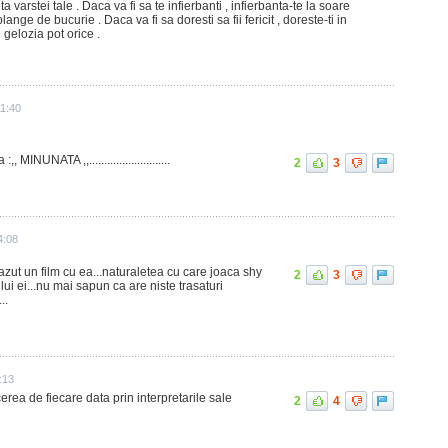
nta varstei tale . Daca va fi sa te infierbanti , infierbanta-te la soare
plange de bucurie . Daca va fi sa doresti sa fii fericit , doreste-ti in
 gelozia pot orice .
1:40
MINUNATA ,,...........................
2
3
4:08
vazut un film cu ea...naturaletea cu care joaca shy
2
3
ui ei...nu mai sapun ca are niste trasaturi
..
:13
erea de fiecare data prin interpretarile sale
2
4