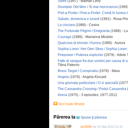
Soleil
(1997) - Maman Lévy
Grumpier Old Men / Si mai morocanosi
(1995)
Pret-a-Porter / Pret-a-Porter: Crimă în lumea
Sabato, domenica e lunedì
(1991) - Rosa Pri
La ciociara
(1988) - Cesira
The Fortunate Pilgrim / Emigranta
(1988) - Lu
Courage
(1986) - Marianna Miraldo
Qualcosa di biondo / Aurora
(1986) - Aurora
Sophia Loren: Her Own Story / Sophia Loren: 
Firepower / Puterea exploziei
(1979) - Adele 
Fatto di sangue fra due uomini per causa di una
Titina Paterno
Brass Target / Conspiratia
(1978) - Mara
Angela
(1978) - Angela Kincaid
Una giornata particolare / O zi specială
(1977)
The Cassandra Crossing / Podul Cassandra
(
Arena
(1975) - 3 episodes, 1977-2012
Vezi toate filmele
Părerea ta
Spune-ţi părerea
portofel
pe 01 Mai 2010 21:31