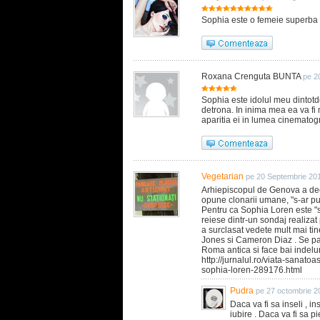
Sophia este o femeie superba s
Roxana Crenguta BUNTA
pe 2
Sophia este idolul meu dintotd
detrona. In inima mea ea va fi m
aparitia ei in lumea cinematogra
Vegetarian
pe 20 Septembrie 20
Arhiepiscopul de Genova a dec
opune clonarii umane, "s-ar pu
Pentru ca Sophia Loren este "s
reiese dintr-un sondaj realizat 
a surclasat vedete mult mai ti
Jones si Cameron Diaz . Se pa
Roma antica si face bai indelu
http://jurnalul.ro/viata-sanato
sophia-loren-289176.html
Pudra
pe 27 octombrie 2
Daca va fi sa inseli , i
iubire . Daca va fi sa pie