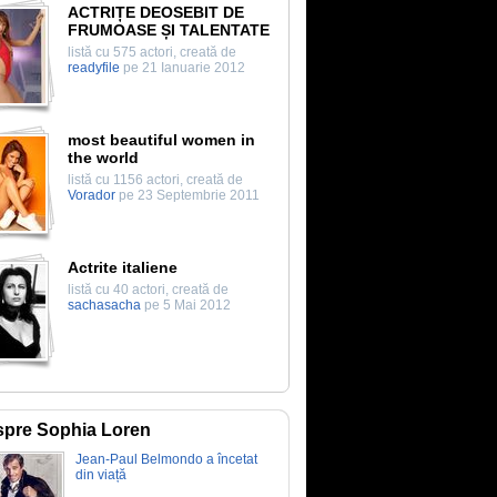
ACTRIȚE DEOSEBIT DE
FRUMOASE ȘI TALENTATE
listă cu 575 actori, creată de
readyfile
pe 21 Ianuarie 2012
most beautiful women in
the world
listă cu 1156 actori, creată de
Vorador
pe 23 Septembrie 2011
Actrite italiene
listă cu 40 actori, creată de
sachasacha
pe 5 Mai 2012
pre Sophia Loren
Jean-Paul Belmondo a încetat
din viață