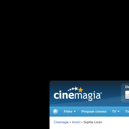
De
Filme
Program cinema
TV
Ti
Cinemagia
Actori
Sophia Loren
>
>