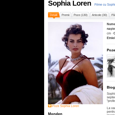
Sophia Loren
Filme cu Soph
Detalii
Premii
Poze (130)
Articole (30)
Pă
Nume
naşte
cm ·
C
Etnie
Poze
Biog
Sophi
septe
"prof
Poze Sophia Loren
La va
pentr
Monden