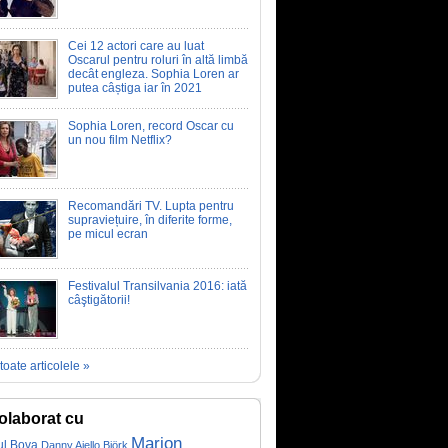
Cei 12 actori care au luat
Oscarul pentru roluri în altă limbă
decât engleza. Sophia Loren ar
putea câștiga iar în 2021
Sophia Loren, record Oscar cu
un nou film Netflix?
Recomandări TV. Lupta pentru
supraviețuire, în diferite forme,
pe micul ecran
Festivalul Transilvania 2016: iată
câştigătorii!
toate articolele »
olaborat cu
Marion
l Bova
Danny Aiello
Björk