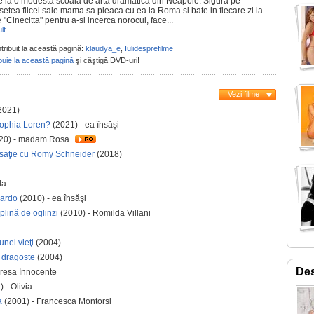
ie la o modesta scoala de arta dramatica din Neapole. Sigura pe
setea fiicei sale mama sa pleaca cu ea la Roma si bate in fiecare zi la
e "Cinecitta" pentru a-si incerca norocul, face...
lt
tribuit la această pagină:
klaudya_e
,
Iulidesprefilme
buie la această pagină
şi câştigă DVD-uri!
Vezi filme
2021)
Sophia Loren?
(2021) - ea însăși
20) - madam Rosa
saţie cu Romy Schneider
(2018)
la
mbardo
(2010) - ea însăşi
plină de oglinzi
(2010) - Romilda Villani
nei vieţi
(2004)
a dragoste
(2004)
Des
eresa Innocente
 - Olivia
a
(2001) - Francesca Montorsi