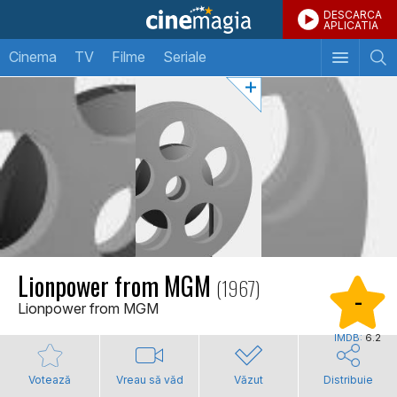
DESCARCA
APLICATIA
Cinema
TV
Filme
Seriale
Lionpower from MGM
(1967)
-
Lionpower from MGM
IMDB:
6.2
Votează
Vreau să văd
Văzut
Distribuie