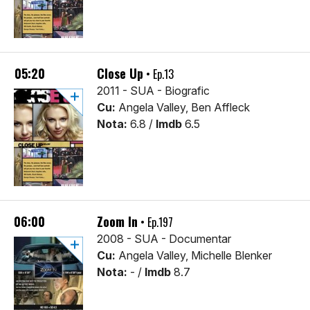
05:20
Close Up
• Ep.13
2011 - SUA - Biografic
Cu:
Angela Valley, Ben Affleck
Nota:
6.8 /
Imdb
6.5
06:00
Zoom In
• Ep.197
2008 - SUA - Documentar
Cu:
Angela Valley, Michelle Blenker
Nota:
- /
Imdb
8.7