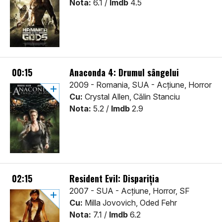
Nota:
6.1 /
Imdb
4.5
00:15
Anaconda 4: Drumul sângelui
2009 - Romania, SUA - Acţiune, Horror
Cu:
Crystal Allen, Călin Stanciu
Nota:
5.2 /
Imdb
2.9
02:15
Resident Evil: Dispariția
2007 - SUA - Acţiune, Horror, SF
Cu:
Milla Jovovich, Oded Fehr
Nota:
7.1 /
Imdb
6.2