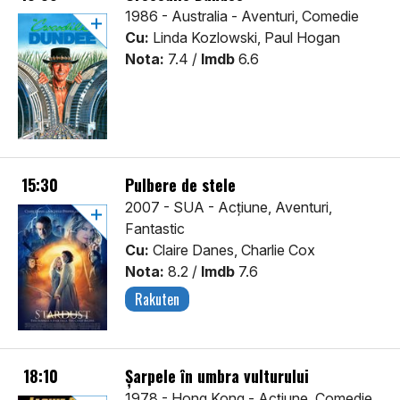
1986 - Australia - Aventuri, Comedie
Cu:
Linda Kozlowski, Paul Hogan
Nota:
7.4 /
Imdb
6.6
15:30
Pulbere de stele
2007 - SUA - Acţiune, Aventuri,
Fantastic
Cu:
Claire Danes, Charlie Cox
Nota:
8.2 /
Imdb
7.6
Rakuten
18:10
Şarpele în umbra vulturului
1978 - Hong Kong - Acţiune, Comedie