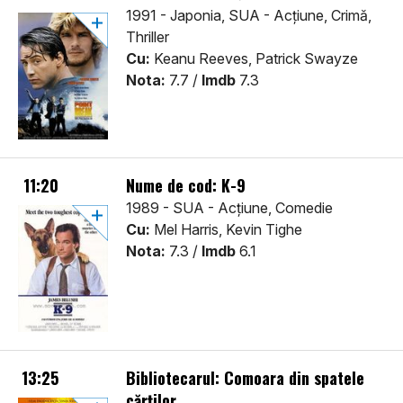
1991 - Japonia, SUA - Acţiune, Crimă,
Thriller
Cu:
Keanu Reeves, Patrick Swayze
Nota:
7.7 /
Imdb
7.3
11:20
Nume de cod: K-9
1989 - SUA - Acţiune, Comedie
Cu:
Mel Harris, Kevin Tighe
Nota:
7.3 /
Imdb
6.1
13:25
Bibliotecarul: Comoara din spatele
cărților