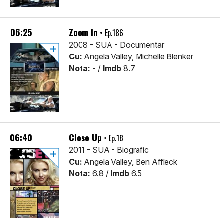
06:25
Zoom In
• Ep.186
2008 - SUA - Documentar
Cu:
Angela Valley, Michelle Blenker
Nota:
- /
Imdb
8.7
06:40
Close Up
• Ep.18
2011 - SUA - Biografic
Cu:
Angela Valley, Ben Affleck
Nota:
6.8 /
Imdb
6.5