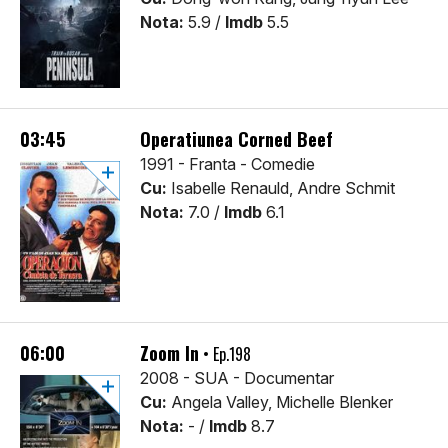
Nota:
5.9 /
Imdb
5.5
03:45
Operatiunea Corned Beef
1991 - Franta - Comedie
Cu:
Isabelle Renauld, Andre Schmit
Nota:
7.0 /
Imdb
6.1
06:00
Zoom In
• Ep.198
2008 - SUA - Documentar
Cu:
Angela Valley, Michelle Blenker
Nota:
- /
Imdb
8.7