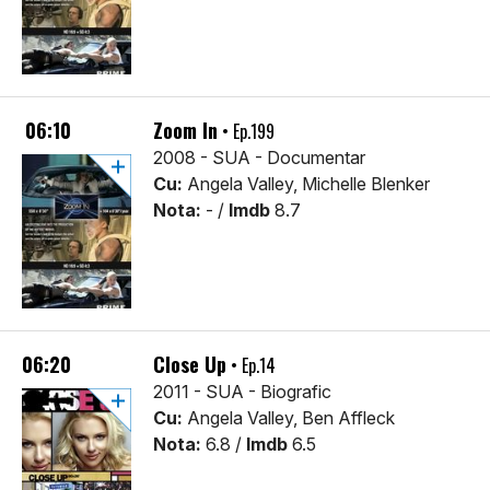
06:10
Zoom In
• Ep.199
2008 - SUA - Documentar
Cu:
Angela Valley, Michelle Blenker
Nota:
- /
Imdb
8.7
06:20
Close Up
• Ep.14
2011 - SUA - Biografic
Cu:
Angela Valley, Ben Affleck
Nota:
6.8 /
Imdb
6.5