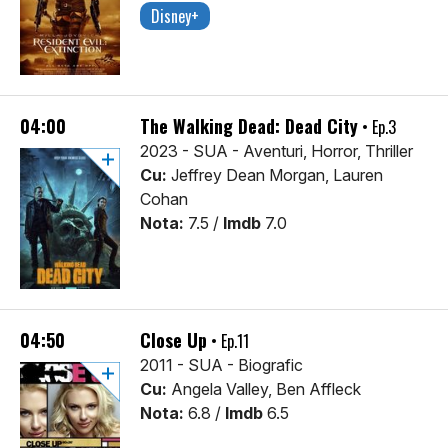
Disney+
04:00
The Walking Dead: Dead City
• Ep.3
2023 - SUA - Aventuri, Horror, Thriller
Cu:
Jeffrey Dean Morgan, Lauren
Cohan
Nota:
7.5 /
Imdb
7.0
04:50
Close Up
• Ep.11
2011 - SUA - Biografic
Cu:
Angela Valley, Ben Affleck
Nota:
6.8 /
Imdb
6.5