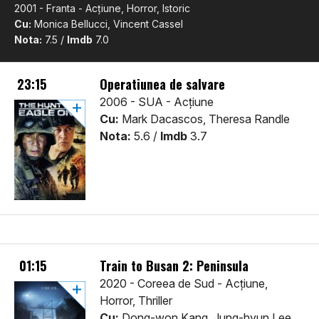
2001 - Franta - Acţiune, Horror, Istoric
Cu:
Monica Bellucci, Vincent Cassel
Nota:
7.5 /
Imdb
7.0
23:15
Operatiunea de salvare
2006 - SUA - Acţiune
Cu:
Mark Dacascos, Theresa Randle
Nota:
5.6 /
Imdb
3.7
01:15
Train to Busan 2: Peninsula
2020 - Coreea de Sud - Acţiune,
Horror, Thriller
Cu:
Dong-won Kang, Jung-hyun Lee