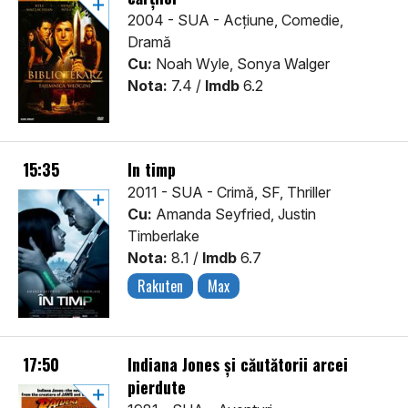
2004 - SUA - Acţiune, Comedie,
Dramă
Cu:
Noah Wyle, Sonya Walger
Nota:
7.4 /
Imdb
6.2
15:35
În timp
2011 - SUA - Crimă, SF, Thriller
Cu:
Amanda Seyfried, Justin
Timberlake
Nota:
8.1 /
Imdb
6.7
Rakuten
Max
17:50
Indiana Jones și căutătorii arcei
pierdute