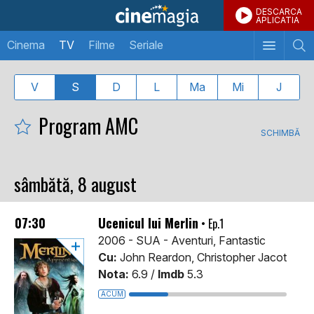
DESCARCA
APLICATIA
Cinema
TV
Filme
Seriale
V
S
D
L
Ma
Mi
J
Program AMC
SCHIMBĂ
sâmbătă, 8 august
07:30
Ucenicul lui Merlin
• Ep.1
2006 - SUA - Aventuri, Fantastic
Cu:
John Reardon, Christopher Jacot
Nota:
6.9 /
Imdb
5.3
ACUM