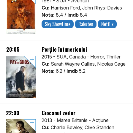
1981 - SUA - Aventuri
Cu:
Harrison Ford, John Rhys-Davies
Nota:
8.4 /
Imdb
8.4
Sky Showtime
Rakuten
Netflix
20:05
Porțile întunericului
2015 - SUA, Canada - Horror, Thriller
Cu:
Sarah Wayne Callies, Nicolas Cage
Nota:
6.2 /
Imdb
5.2
22:00
Ciocanul zeilor
2013 - Marea Britanie - Acţiune
Cu:
Charlie Bewley, Clive Standen