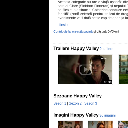
Aceasta categoric nu are o viață ușoară: divo
sora ei Clare (Siobhan Finneran) și nepotul 
ce fiica ei s-a sinucis. Catherine conduce ech
fericită" (zonă celebră pentru traficul de drog
evenimente va fi dată peste cap de apariția
citeşte
Contribuie la această pagină
şi câştigă DVD-uri!
Trailere Happy Valley
2 trailere
00:30
Sezoane Happy Valley
Sezon 1
|
Sezon 2
|
Sezon 3
Imagini Happy Valley
36 imagini