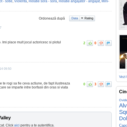
t - sotie
,
Violenta
,
Relatie sora - sora
,
Relatie angajator - angajat
,
Mini-
Ordonează după
Data
Rating
7
 Imi place mult jocul actoricesc si plotul
2
0
14 09:50
Vezi 
e te rogi sa fie ceva actiune, de fapt ilustreaza
0
3
are se imparte intre borfasii din oras si viata
Cin
Ovidi
Al
Sq
alley
Do
cat. Click
aici
pentru a te autentifica.
Capo