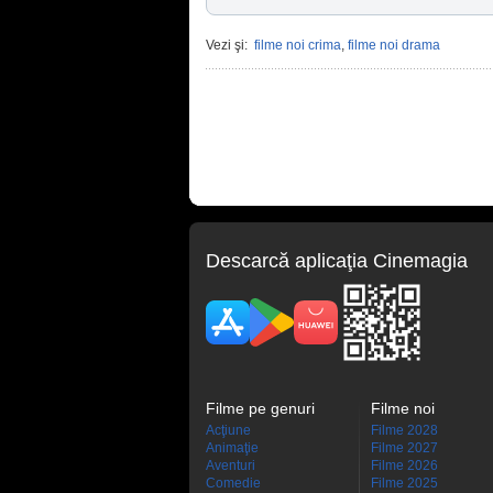
Vezi şi:
filme noi crima
,
filme noi drama
Descarcă aplicaţia Cinemagia
Filme pe genuri
Filme noi
Acţiune
Filme 2028
Animaţie
Filme 2027
Aventuri
Filme 2026
Comedie
Filme 2025