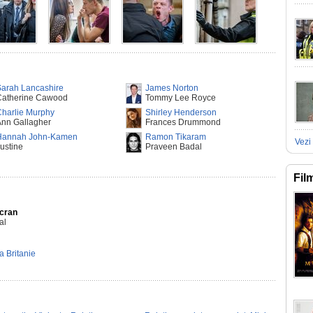
Sarah Lancashire
James Norton
Catherine Cawood
Tommy Lee Royce
harlie Murphy
Shirley Henderson
Ann Gallagher
Frances Drummond
Hannah John-Kamen
Ramon Tikaram
Vezi 
ustine
Praveen Badal
Fil
Ecran
al
 Britanie