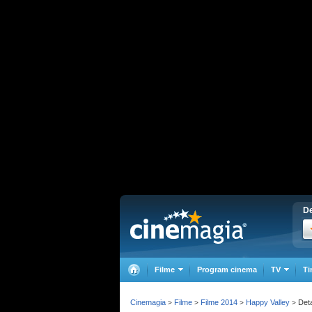
De
Filme
Program cinema
TV
Ti
Cinemagia
Filme
Filme 2014
Happy Valley
Deta
>
>
>
>