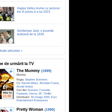
Happy Valley revine cu sezonul
trei în prima zi a lui 2023
Gentleman Jack: o poveste
lesbiană de la 1830
toate articolele »
me de urmărit la TV
The Mummy
(1999)
Mumia
Regia:
Stephen Sommers
Cu:
Rachel Weisz
,
Brendan Fraser
,
Arnold Vosloo
Gen film:
Aventuri
,
Comedie
,
PRO TV
,
,
,
Fantastic
Horror
SF
Thriller
21:30
Distribuitor:
Ro Image 2000
,
Euro
Entertainment Enterprises
Pretty Woman
(1990)