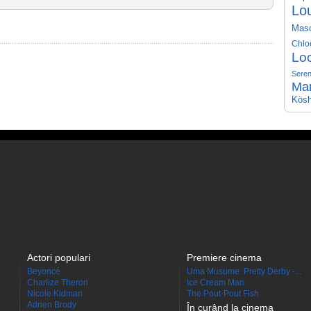
Lo
Mas
Chlo
Lo
Seren
Ma
Kösh
Actori populari
Premiere cinema
Beyoncé
Uma Musume: Pretty Derby -...
Charlize Theron
Ice Cream Man
Nicole Kidman
The Pout-Pout Fish
Adrien Brody
În curând la cinema