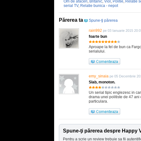
Om de afaceri
,
Britanic
,
Viol
,
Politie
,
Relatie so
serial TV
,
Relatie bunica - nepot
Părerea ta
Spune-ţi părerea
rain992
pe 03 Ianuarie 2015 20:0
foarte bun
Aproape la fel de bun ca Fargo.
serialului.
emy_sinaia
pe 05 Decembrie 20
Slab, monoton.
Un serial tipic englezesc in car
drama unei politiste de 47 ani c
particulara.
Spune-ţi părerea despre Happy V
Pentru a scrie un review trebuie sa fii autentifi