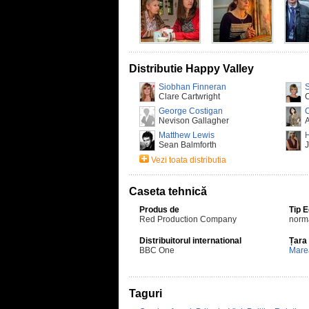
Distributie Happy Valley
Siobhan Finneran
Clare Cartwright
George Costigan
C
Nevison Gallagher
Matthew Lewis
Sean Balmforth
J
Vezi toata distributia
Caseta tehnică
Produs de
Tip 
Red Production Company
norm
Distribuitorul international
Țara
BBC One
Marea
Taguri