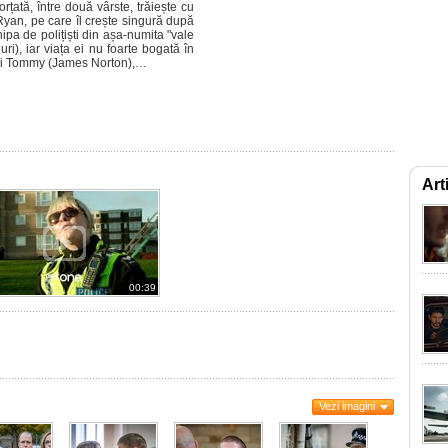
rțată, între două vârste, trăiește cu
Ryan, pe care îl crește singură după
ipa de polițiști din așa-numita "vale
uri), iar viața ei nu foarte bogată în
 lui Tommy (James Norton),…
Art
00:39
Vezi imagini