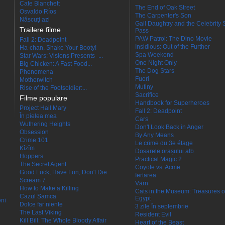
Cate Blanchett
The End of Oak Street
Osvaldo Ríos
The Carpenter's Son
Născuţi azi
Gail Daughtry and the Celebrity 
Trailere filme
Pass
PAW Patrol: The Dino Movie
Fall 2: Deadpoint
Insidious: Out of the Further
Ha-chan, Shake Your Booty!
Spa Weekend
Star Wars: Visions Presents -...
One Night Only
Big Chicken: A Fast Food...
The Dog Stars
Phenomena
Fuori
Motherwitch
Mutiny
Rise of the Footsoldier:...
Sacrifice
Filme populare
Handbook for Superheroes
Project Hail Mary
Fall 2: Deadpoint
În pielea mea
Cars
Wuthering Heights
Don't Look Back in Anger
Obsession
By Any Means
Crime 101
Le crime du 3e étage
Kîzîm
Dosarele orașului alb
Hoppers
Practical Magic 2
The Secret Agent
Coyote vs. Acme
Good Luck, Have Fun, Don't Die
Iertarea
Scream 7
Värn
How to Make a Killing
Cats in the Museum: Treasures o
Cazul Samca
Egypt
eni
Dolce far niente
3 zile în septembrie
The Last Viking
Resident Evil
Kill Bill: The Whole Bloody Affair
Heart of the Beast