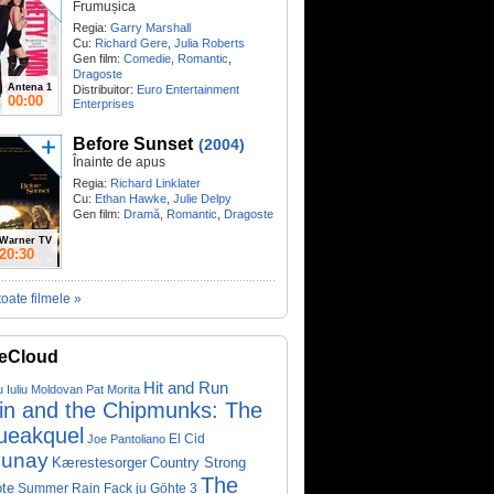
Frumușica
Regia:
Garry Marshall
Cu:
Richard Gere
,
Julia Roberts
Gen film:
Comedie
,
Romantic
,
Dragoste
Antena 1
Distribuitor:
Euro Entertainment
00:00
Enterprises
Before Sunset
(2004)
Înainte de apus
Regia:
Richard Linklater
Cu:
Ethan Hawke
,
Julie Delpy
Gen film:
Dramă
,
Romantic
,
Dragoste
Warner TV
20:30
toate filmele »
eCloud
Hit and Run
u Iuliu Moldovan
Pat Morita
vin and the Chipmunks: The
ueakquel
El Cid
Joe Pantoliano
lunay
Kærestesorger
Country Strong
The
te
Summer Rain
Fack ju Göhte 3