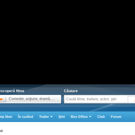
scoperă filme
Căutare
Comedie, acţiune, dramă, ...
mp liber
În curând
Trailer
Ştiri
Box Office
Club
Forum
lii