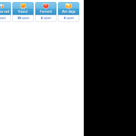
seri
39
useri
6
useri
4
useri