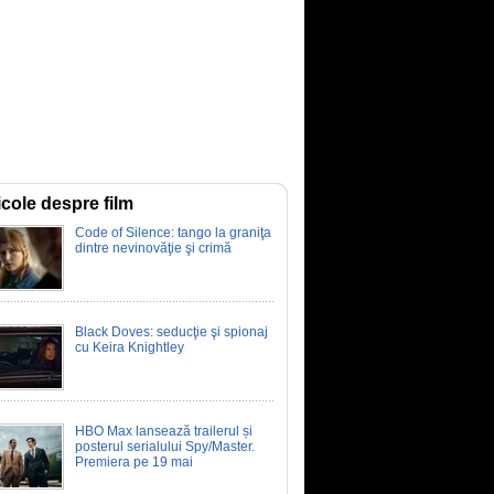
icole despre film
Code of Silence: tango la graniţa
dintre nevinovăţie şi crimă
Black Doves: seducţie şi spionaj
cu Keira Knightley
HBO Max lansează trailerul și
posterul serialului Spy/Master.
Premiera pe 19 mai