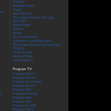
Clayface
Forgotten Island
Digger
Sex
Other Mommy
The Legend of Aang: The Last
Airbender
Street Fighter
Remain
Jimmy
The Cat in the Hat
Ebenezer: A Christmas Carol
The Hunger Games: Sunrise on the
Reaping
Focker-in-Law
Game of Power
Violent Night 2
Program TV
Program PRO TV
Program Antena 1
Program Pro Cinema
Program Kanal D
Program AMC
Program FilmCafe
f
Program Diva
Program HBO
Program TV 1000
Program TVR 1