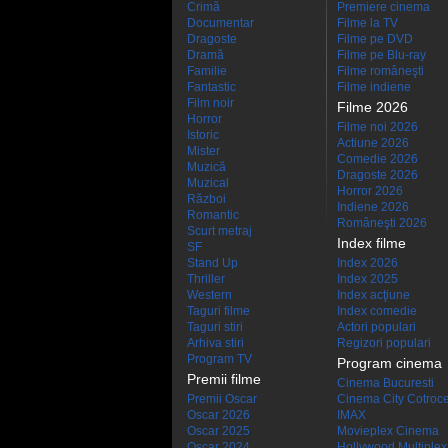
Crimă
Premiere cinema
Documentar
Filme la TV
Dragoste
Filme pe DVD
Dramă
Filme pe Blu-ray
Familie
Filme româneşti
Fantastic
Filme indiene
Film noir
Filme 2026
Horror
Filme noi 2026
Istoric
Actiune 2026
Mister
Comedie 2026
Muzică
Dragoste 2026
Muzical
Horror 2026
Război
Indiene 2026
Romantic
Româneşti 2026
Scurt metraj
Index filme
SF
Stand Up
Index 2026
Thriller
Index 2025
Western
Index acţiune
Taguri filme
Index comedie
Taguri stiri
Actori populari
Arhiva stiri
Regizori populari
Program TV
Program cinema
Premii filme
Cinema Bucuresti
Premii Oscar
Cinema City Cotroc
Oscar 2026
IMAX
Oscar 2025
Movieplex Cinema
Oscar 2024
Hollywood Multiplex