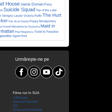
ud House
Jamie Dornan
Perry
Suicide Squad
on
Top of the Lake
The Hurt
ë Sevigny
Victoria Ruffo
Lassie
cker
Poppy Montgomery
Paz de la Huerta
Maid in
a Grandi
Maradona by Kusturica
nhattan
Ticket to Paradise
Paul Negoescu
pendiler
Agent Red
Urmăreşte-ne pe
Filme noi în SUA
Cliffhanger
American Summer
P31
Sense and Sensibility