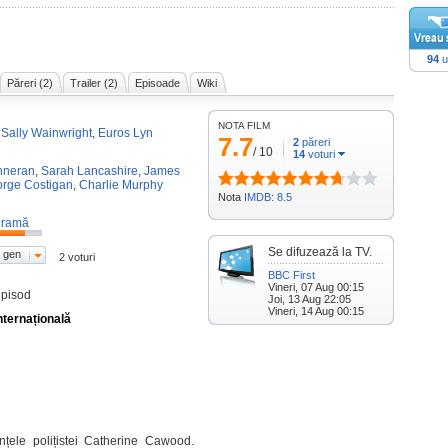
94
u
Păreri (2)
Trailer (2)
Episoade
Wiki
NOTA FILM
,
Sally Wainwright
,
Euros Lyn
7.7
2
păreri
/
10
14
voturi
nneran
,
Sarah Lancashire
,
James
rge Costigan
,
Charlie Murphy
Nota
IMDB: 8.5
ramă
Se difuzează la TV.
 gen
2 voturi
BBC First
Vineri, 07 Aug 00:15
episod
Joi, 13 Aug 22:05
Vineri, 14 Aug 00:15
nternațională
țele polițistei Catherine Cawood.