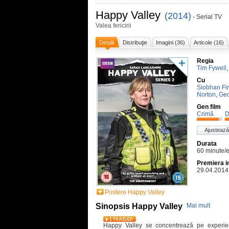
Happy Valley
(2014)
- Serial TV
Valea fericirii
Detalii
Distribuţie
Imagini (36)
Articole (16)
Regia
Tim Fywell
Cu
Siobhan Fi
Norton
,
Geo
Gen film
Crimă
D
Ajustează
Durata
60 minute/
Premiera i
29.04.2014
Postere Happy Valley
Sinopsis Happy Valley
Mai mult
Happy Valley se concentrează pe experien