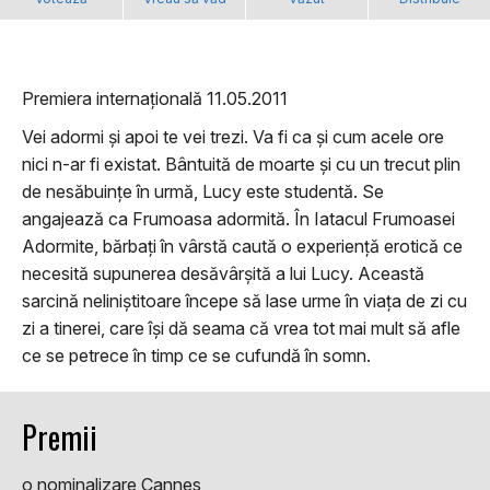
Premiera internațională 11.05.2011
Vei adormi și apoi te vei trezi. Va fi ca și cum acele ore
nici n-ar fi existat. Bântuită de moarte și cu un trecut plin
de nesăbuințe în urmă, Lucy este studentă. Se
angajează ca Frumoasa adormită. În Iatacul Frumoasei
Adormite, bărbați în vârstă caută o experiență erotică ce
necesită supunerea desăvârșită a lui Lucy. Această
sarcină neliniștitoare începe să lase urme în viața de zi cu
zi a tinerei, care își dă seama că vrea tot mai mult să afle
ce se petrece în timp ce se cufundă în somn.
Premii
o nominalizare Cannes