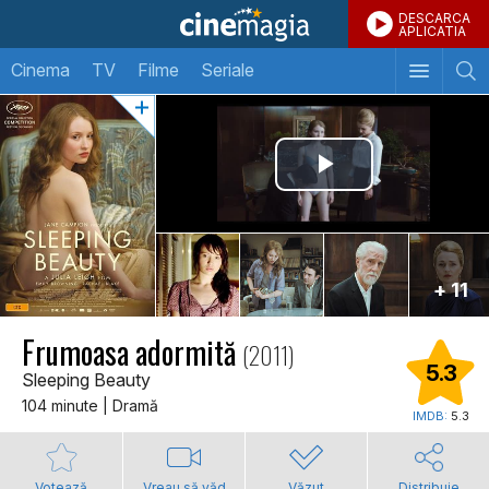
DESCARCA
APLICATIA
Cinema
TV
Filme
Seriale
+ 11
Frumoasa adormită
(2011)
5.3
Sleeping Beauty
104 minute | Dramă
IMDB:
5.3
Votează
Vreau să văd
Văzut
Distribuie