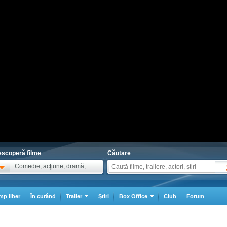
scoperă filme
Căutare
Comedie, acţiune, dramă, ...
mp liber
În curând
Trailer
Ştiri
Box Office
Club
Forum