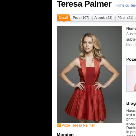
Teresa Palmer
Filme cu Te
Detalii
Poze (107)
Articole (23)
Păreri (21)
Nume
Austra
subțir
blond
Poze
Biog
Nascu
fost o
primit
incep
Poze Teresa Palmer
Danie
in pr
Monden