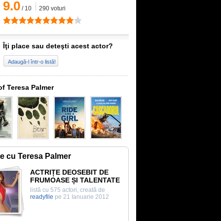
9.0
/
10
290
voturi
Îţi place sau deteşti acest actor?
Adaugă-l într-o listă!
of Teresa Palmer
te cu Teresa Palmer
ACTRIȚE DEOSEBIT DE
FRUMOASE ȘI TALENTATE
listă cu 575 actori, creată de
readyfile
pe 21 Ianuarie 2012