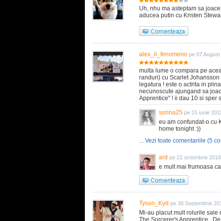
Uh, nhu ma asteptam sa joace 
aducea putin cu Kristen Stewart
alex_il_fenomeno
pe 07 August
multa lume o compara pe aceast
randuri) cu Scarlet Johansson !
legatura ! este o actrita in pli
necunoscute ajungand sa joace 
Apprentice" ! ii dau 10 si sper 
sorina25
pe 15 iunie 201
eu am confundat-o cu Kr
home tonight :))
... Vezi toate comentariile (5 co
ard
pe 21 octombrie 2018
e mult mai frumoasa 
Tyson_Kyd
pe 30 Septembrie 20
Mi-au placut mult rolurile sal
The Sorcerer's Apprentice . De