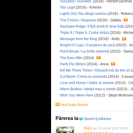
Succeed / Succeed
(2016) - Herself (archive
Too Legit
(2016) - Kimmie
Lights Out / Nu stinge lumina
(2016) - Rebec
The Choice / Alegerea
(2016) - Gabby
Hacksaw Ridge / Fără armă în linia întâi
(2016
Triple 9 / Triple 9: Codul străzii
(2016) - Miche
Message from the King
(2016) - Kelly
Knight of Cups / Cavalerul de pică
(2015) - K
Point Break / La limita extremă
(2015) - Sam
The Ever After
(2014)
Parts Per Billion
(2014) - Anna
Kill Me Three Times / Omoară-mă de trei ori
(
Cut Bank / Crima la comanda
(2014) - Cass
Love and Honor / Iubire și onoare
(2013) - 
Warm Bodies / Iubitul meu e zombi
(2013) - J
Wish You Were Here
(2012) - Steph McKinne
Vezi toate filmele
Părerea ta
Spune-ţi părerea
Miiku
pe 15 Martie 2013 18:34