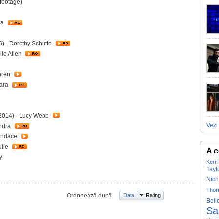
 footage)
ca
) - Dorothy Schutte
lle Allen
aren
sara
2014) - Lucy Webb
Vezi 
andra
Candace
ulie
A c
y
Keri 
Tayl
Nich
Thor
Ordonează după
Data
Rating
Bell
Sa