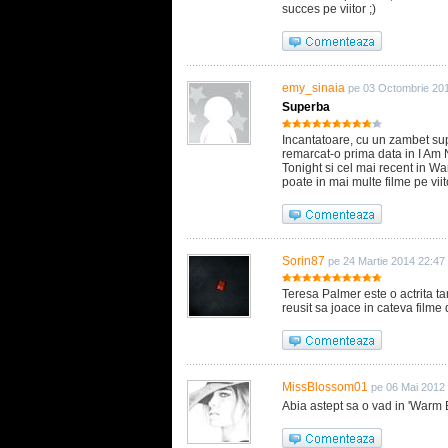
succes pe viitor ;)
emy_sinaia
pe 03 Octombrie 20
Superba
Incantatoare, cu un zambet sup
remarcat-o prima data in I Am
Tonight si cel mai recent in Wa
poate in mai multe filme pe vi
Sorin87
pe 24 Martie 2014 22:47
Teresa Palmer este o actrita ta
reusit sa joace in cateva filme 
MissBlossom01
pe 06 Mai 2012
Abia astept sa o vad in 'Warm B