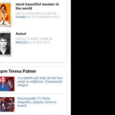
most beautiful women in
the world
listă cu 1156 actori, creată de
Vorador
pe 23 Septembrie 2011
Actori
listă cu 71 actori, creată de
Merry13
pe 20 Mai 2013
pre Teresa Palmer
S-a stabilit care este cel mai bun
serial cu vrăjitoare. Clasamentul
integral
Recomandări TV. Filme
biografice, acțiune, horror și
dramă