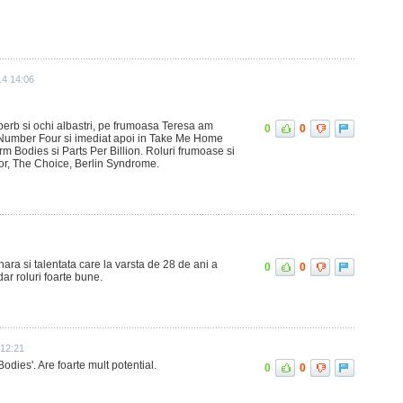
14 14:06
erb si ochi albastri, pe frumoasa Teresa am
0
0
 Number Four si imediat apoi in Take Me Home
rm Bodies si Parts Per Billion. Roluri frumoase si
itor, The Choice, Berlin Syndrome.
nara si talentata care la varsta de 28 de ani a
0
0
dar roluri foarte bune.
 12:21
odies'. Are foarte mult potential.
0
0