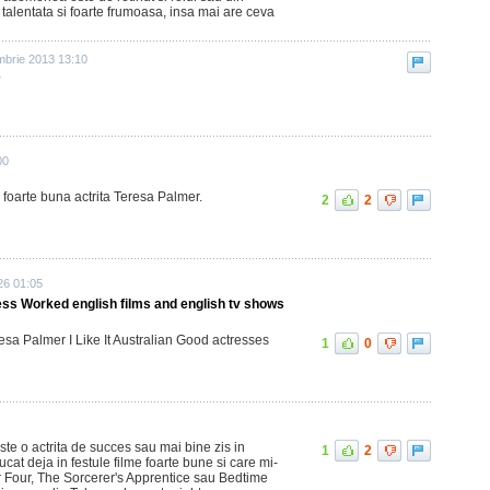
a talentata si foarte frumoasa, insa mai are ceva
mbrie 2013 13:10
?
00
foarte buna actrita Teresa Palmer.
2
2
26 01:05
ss Worked english films and english tv shows
esa Palmer I Like It Australian Good actresses
1
0
ste o actrita de succes sau mai bine zis in
1
2
ucat deja in festule filme foarte bune si care mi-
Four, The Sorcerer's Apprentice sau Bedtime