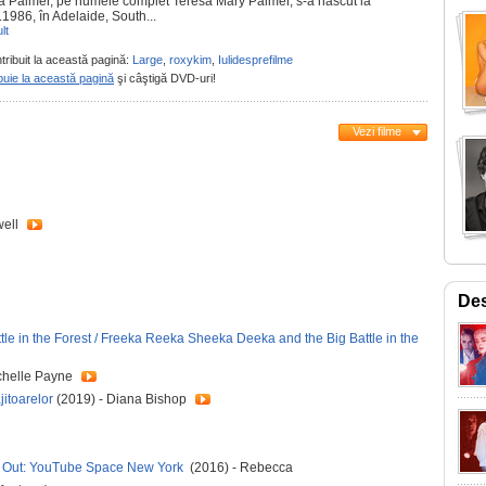
a Palmer, pe numele complet Teresa Mary Palmer, s-a născut la
1986, în Adelaide, South...
lt
tribuit la această pagină:
Large
,
roxykim
,
Iulidesprefilme
buie la această pagină
şi câştigă DVD-uri!
Vezi filme
well
Des
e in the Forest / Freeka Reeka Sheeka Deeka and the Big Battle in the
chelle Payne
jitoarelor
(2019) - Diana Bishop
ts Out: YouTube Space New York
(2016) - Rebecca