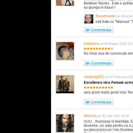
Bedtime Stories . Este o actrit
sa ajunga in topuri !
Beastmaster
pe 20 octo
esti frate cu "Manusa" 
kakapiciu
pe 07 August 2011 15:
Nu chiar asa de cunoscuta dar 
ishabaig851
pe 07 Februarie 20
Excellence nice Female actre
very good really good nice Ter
Manusa
pe 05 Iulie 2011 19:28
UUU....frumoasa si talentata. E
devenire, zic asta pentru ca a j
au placut precum I Am Number 