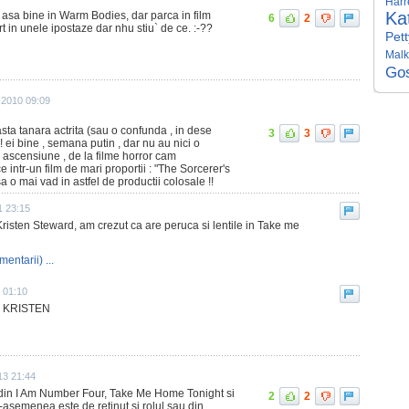
Harr
Ka
asa bine in Warm Bodies, dar parca in film
6
2
 in unele ipostaze dar nhu stiu` de ce. :-??
Pett
Malk
Gos
 2010 09:09
a tanara actrita (sau o confunda , in dese
3
3
 ei bine , semana putin , dar nu au nici o
na ascensiune , de la filme horror cam
intr-un film de mari proportii : "The Sorcerer's
sa o mai vad in astfel de productii colosale !!
1 23:15
isten Steward, am crezut ca are peruca si lentile in Take me
mentarii) ...
 01:10
ca KRISTEN
13 21:44
e din I Am Number Four, Take Me Home Tonight si
2
2
-asemenea este de retinut si rolul sau din