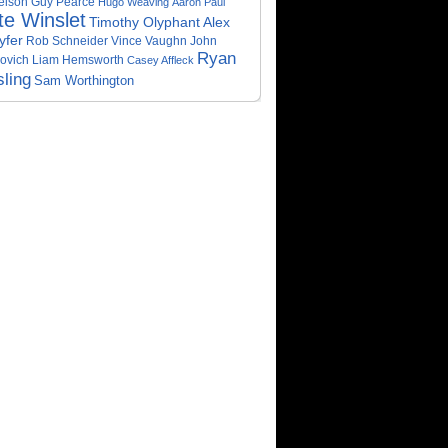
elson
Guy Pearce
Hugo Weaving
Aaron Paul
te Winslet
Timothy Olyphant
Alex
yfer
Rob Schneider
Vince Vaughn
John
Ryan
ovich
Liam Hemsworth
Casey Affleck
ling
Sam Worthington