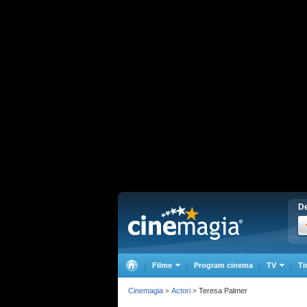
De
Filme
Program cinema
TV
Ti
Cinemagia
Actori
Teresa Palmer
>
>