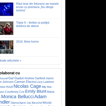
Răul iese din întuneric pe marele
ecran cu premiera „Nu stinge
lumina”
Triple 9 – thriller-ul poliţist
doldora de staruri
2016: filme horror
toate articolele »
olaborat cu
Gal Gadot
Andrew Garfield
Aaron
Russell
Carmen Electra
or-Johnson
Lucy Lawless
Nicolas Cage
olas Hoult
Billy Bob
Emily Blunt
Courteney Cox
Maria
nton
Monica Bellucci
Adam
o
ndler
Woody
Dianna Agron
Jay Baruchel