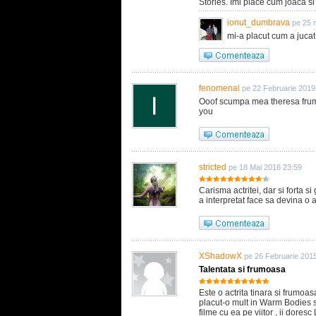
Stories. Imi place cum joaca s
ionut_dumbrava
pe 25 
mi-a placut cum a juca
fenomenal
pe 22 Februarie 2019
Ooof scumpa mea theresa frumo
you
stricted
pe 18 Mai 2016 23:59
Carisma actritei, dar si forta si
a interpretat face sa devina o a
XShadowX
pe 26 Februarie 201
Talentata si frumoasa
Este o actrita tinara si frumoa
placut-o mult in Warm Bodies s
filme cu ea pe viitor , ii dores