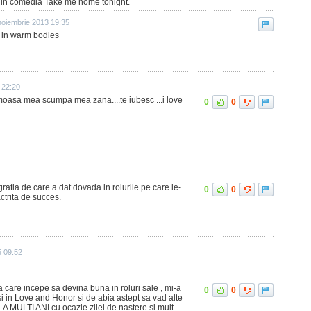
i in comedia Take me home tonight.
noiembrie 2013 19:35
t in warm bodies
 22:20
asa mea scumpa mea zana....te iubesc ...i love
0
0
 gratia de care a dat dovada in rolurile pe care le-
0
0
ctrita de succes.
5 09:52
sa care incepe sa devina buna in roluri sale , mi-a
0
0
i in Love and Honor si de abia astept sa vad alte
c LA MULTI ANI cu ocazie zilei de nastere si mult