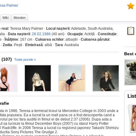
resa Palmer
Wiki
Monden
 real
: Teresa Mary Palmer ·
Locul naşterii
: Adelaide, South Australia,
lia ·
Data naşterii
:
26.02.1986
(40 ani) ·
Ocupaţie
: Actriță ·
Constituţie
:
e ·
Înălţime
: 167 cm ·
Culoarea ochilor
: albaștri ·
Culoarea părului
:
 ·
Zodia
: Pești ·
Etnie/rasă
: albă ·
Țara
: Australia
Best 
 (107)
Toate pozele »
Lis
rafie
ta in 1986, Teresa a terminat liceul la Mercedes College in 2003 unde a
 fata populara. Ea a lucrat la un mall pana ce a fost descoperita cand a
 rolul pe loc fara auditii in filmul ei de debut 2:37 (2006). Dupa asta a
ut sa lucreze la filmul December Boys (2007) cu starul Harry Potter
l Radcliffe. In 2006 Teresa a lucrat cu regizorul japonez Takashi Shimizu
oductia Sony Pictures The Grudge 2.