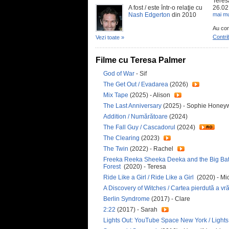
Teres
A fost / este într-o relaţie cu
26.02.
Nash Edgerton
din 2010
mai mu
Au con
Contri
Vezi toate »
Filme cu Teresa Palmer
God of War
- Sif
The Get Out / Evadarea
(2026)
Mix Tape
(2025) - Alison
The Last Anniversary
(2025) - Sophie Honey
Addition / Numărătoare
(2024)
The Fall Guy / Cascadorul
(2024)
The Clearing
(2023)
The Twin
(2022) - Rachel
Freeka Reeka Sheeka Deeka and the Big Battl
Forest
(2020) - Teresa
Ride Like a Girl / Ride Like a Girl
(2020) - Mi
A Discovery of Witches / Cartea pierdută a vră
Berlin Syndrome
(2017) - Clare
2:22
(2017) - Sarah
Lights Out: YouTube Space New York / Ligh