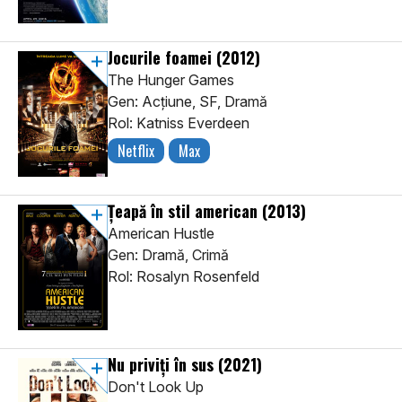
Jocurile foamei
(2012)
The Hunger Games
Gen: Acţiune, SF, Dramă
Rol: Katniss Everdeen
Netflix
Max
Țeapă în stil american
(2013)
American Hustle
Gen: Dramă, Crimă
Rol: Rosalyn Rosenfeld
Nu priviți în sus
(2021)
Don't Look Up