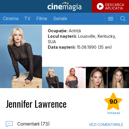
DESCARCA
APLICATIA
Cinema
TV
Filme
Seriale
Ocupație:
Actriță
Locul naşterii:
Louisville, Kentucky,
SUA
Data naşterii:
15.08.1990 (35 ani)
Jennifer Lawrence
9.0
Votează
Comentarii (73)
VEZI COMENTARIILE