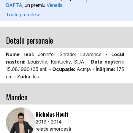
BAFTA
, un premiu
Venetia
Toate premiile »
Detalii personale
Nume real:
Jennifer Shrader Lawrence -
Locul
naşterii:
Louisville, Kentucky, SUA -
Data naşterii:
15.08.1990 (35 ani) -
Ocupaţie:
Actriță -
Înălţime:
175
cm -
Zodia:
leu
Monden
Nicholas Hoult
2013 - 2014
relaţie amoroasă