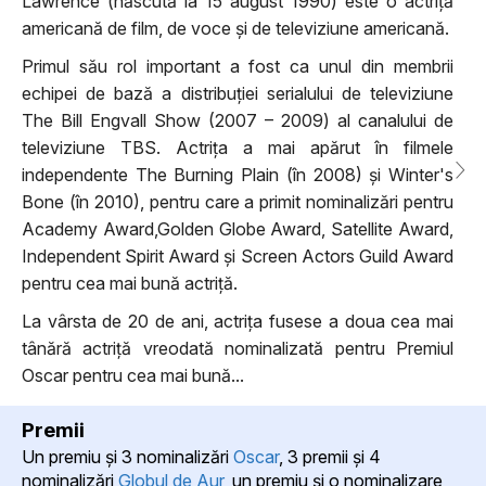
Lawrence (născută la 15 august 1990) este o actriță
americană de film, de voce și de televiziune americană.
Primul său rol important a fost ca unul din membrii
echipei de bază a distribuției serialului de televiziune
The Bill Engvall Show (2007 – 2009) al canalului de
televiziune TBS. Actrița a mai apărut în filmele
independente The Burning Plain (în 2008) și Winter's
Bone (în 2010), pentru care a primit nominalizări pentru
Academy Award,Golden Globe Award, Satellite Award,
Independent Spirit Award și Screen Actors Guild Award
pentru cea mai bună actriță.
La vârsta de 20 de ani, actrița fusese a doua cea mai
tânără actriță vreodată nominalizată pentru Premiul
Oscar pentru cea mai bună...
Premii
Un premiu şi 3 nominalizări
Oscar
, 3 premii şi 4
nominalizări
Globul de Aur
, un premiu şi o nominalizare