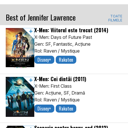
Best of Jennifer Lawrence
TOATE
FILMELE
X-Men: Viitorul este trecut
(2014)
X-Men: Days of Future Past
Gen: SF, Fantastic, Acţiune
Rol: Raven / Mystique
Disney+
Rakuten
X-Men: Cei dintâi
(2011)
X-Men: First Class
Gen: Acţiune, SF, Dramă
Rol: Raven / Mystique
Disney+
Rakuten
Scenariu pentru happy-end
(2012)