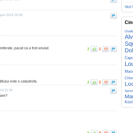
Vezi 
gust 2014 18:39
Cin
Ovidi
Al
Sq
referate, pacat ca a fost anulat.
2
1
Do
Capo
Lo
Mas
5
Chlo
itlului este o catastrofa.
2
2
Lo
014 21:30
Seren
rare?
Ma
Kösh
7