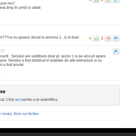
0
0
azuri reci"
va timp în urmă și uitate.
film???ca nu gasesc decat la sezonul 1...si st doar
0
2
:52
unti . Serialul are subtitrare doar pt. sezon 1 si pe alocuri apare
e. Serialul a fost distribuit in totalitae de alte televiziuni si nu
l a fost anulat
ase
cat. Click
aici
pentru a te autentifica.
i mister
,
filme noi thriller