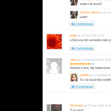
unjde l-ai vazut?
cristina_felicia
pe 12 au
unde*
artgrl
pe 23 Iulie 2010 11:34
a fost unul din serialele mele p
calex
pe 10 Noiembrie 2011 22:5
Serialul e bun, dar traducerea t
ramitzu
pe 15 ianuarie 2
Tu l-ai vazut fara subtit
Deceoare
pe 27 Iunie 2025 14:4
"Caz rece"