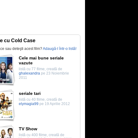
te cu Cold Case
lace sau deteşti acest film?
Adaugă-l într-o listă!
Cele mai bune seriale
vazute
listă cu 77 filme, creată de
ghalexandra
pe 23 Noiembrie
2011
seriale tari
listă cu 40 filme, creată de
elymagia99
pe 19 Aprilie 2012
TV Show
listă cu 400 filme, creată de