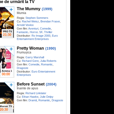
me de urmărit la TV
The Mummy
(1999)
Mumia
Regia:
Stephen Sommers
Cu:
Rachel Weisz
,
Brendan Fraser
,
Arnold Vosloo
Gen film:
Aventuri
,
Comedie
,
PRO TV
,
,
,
Fantastic
Horror
SF
Thriller
21:30
Distribuitor:
Ro Image 2000
,
Euro
Entertainment Enterprises
Pretty Woman
(1990)
Frumușica
Regia:
Garry Marshall
Cu:
Richard Gere
,
Julia Roberts
Gen film:
Comedie
,
Romantic
,
Dragoste
Antena 1
Distribuitor:
Euro Entertainment
00:00
Enterprises
Before Sunset
(2004)
Înainte de apus
Regia:
Richard Linklater
Cu:
Ethan Hawke
,
Julie Delpy
Gen film:
Dramă
,
Romantic
,
Dragoste
Warner TV
20:30