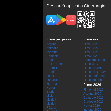
Descarcă aplicaţia Cinemagia
Filme pe genuri
Filme noi
Acţiune
Filme 2028
Animaţie
Filme 2027
Aventuri
Filme 2026
Comedie
Filme 2025
Crimă
Premiere cinema
Documentar
Filme la TV
Dragoste
Filme pe DVD
Dramă
Filme pe Blu-ray
Familie
Filme româneşti
Fantastic
Filme indiene
Film noir
Filme 2026
Horror
Filme noi 2026
Istoric
Actiune 2026
Mister
Comedie 2026
Muzică
Dragoste 2026
Muzical
Horror 2026
Război
Indiene 2026