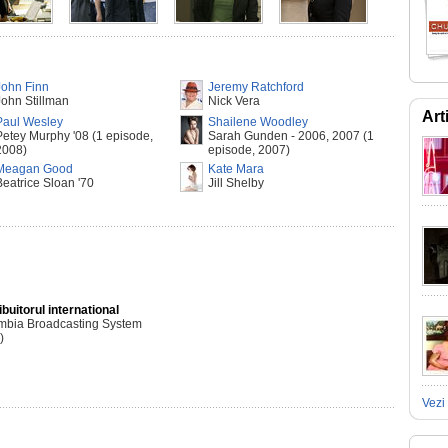
John Finn
Jeremy Ratchford
John Stillman
Nick Vera
Art
Paul Wesley
Shailene Woodley
Petey Murphy '08 (1 episode,
Sarah Gunden - 2006, 2007 (1
2008)
episode, 2007)
Meagan Good
Kate Mara
Beatrice Sloan '70
Jill Shelby
ibuitorul international
mbia Broadcasting System
)
Vezi 