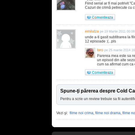
Fiind serial ar fi mai potrivit "C
Cazuri de crimă petrecute cu ce
emilutza
pe 19 Martie 2011 00:08
unde a-ti gasit subtitrarea la 
12 episoade :(...pls
toro
pe 25 martie 2014 16
Parerea mea este sa ren
un episod din alte sezoan
cum sa afirmat cum ca e
Spune-ţi părerea despre Cold C
Pentru a scrie un review trebuie sa fii autentifi
Vezi şi:
filme noi crima
,
filme noi drama
,
filme no