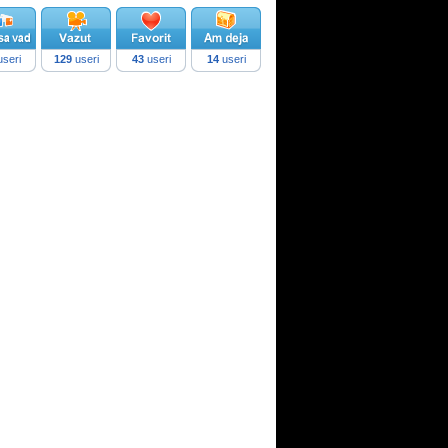
seri
129
useri
43
useri
14
useri