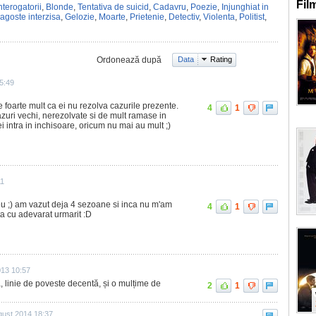
Fil
nterogatorii
,
Blonde
,
Tentativa de suicid
,
Cadavru
,
Poezie
,
Injunghiat in
agoste interzisa
,
Gelozie
,
Moarte
,
Prietenie
,
Detectiv
,
Violenta
,
Politist
,
Ordonează după
Data
Rating
15:49
e foarte mult ca ei nu rezolva cazurile prezente.
4
1
cazuri vechi, nerezolvate si de mult ramase in
 intra in inchisoare, oricum nu mai au mult ;)
11
meu ;) am vazut deja 4 sezoane si inca nu m'am
4
1
ita cu adevarat urmarit :D
013 10:57
, linie de poveste decentă, și o mulțime de
2
1
gust 2014 18:37