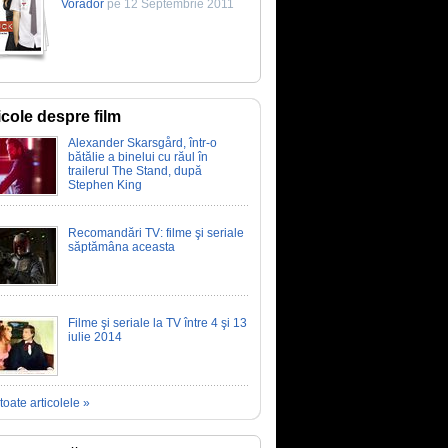
Vorador
pe 12 Septembrie 2011
icole despre film
Alexander Skarsgård, într-o
bătălie a binelui cu răul în
trailerul The Stand, după
Stephen King
Recomandări TV: filme şi seriale
săptămâna aceasta
Filme şi seriale la TV între 4 şi 13
iulie 2014
toate articolele »