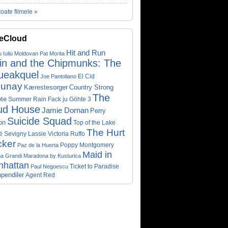
toate filmele »
eCloud
Hit and Run
u Iuliu Moldovan
Pat Morita
vin and the Chipmunks: The
ueakquel
El Cid
Joe Pantoliano
lunay
Kærestesorger
Country Strong
The
te
Summer Rain
Fack ju Göhte 3
ud House
Jamie Dornan
Perry
Suicide Squad
on
Top of the Lake
The Hurt
ë Sevigny
Victoria Ruffo
Lassie
cker
Poppy Montgomery
Paz de la Huerta
Maid in
a Grandi
Maradona by Kusturica
nhattan
Ticket to Paradise
Paul Negoescu
pendiler
Agent Red