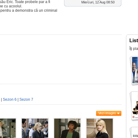
său Eric. Toate probele par a fi
Miercuri, 12 Aug 08:50
me cu acoolul.
lly pentru a demonstra că un criminal
Lis
Îţi p
|
Sezon 6
|
Sezon 7
Vezi imagini