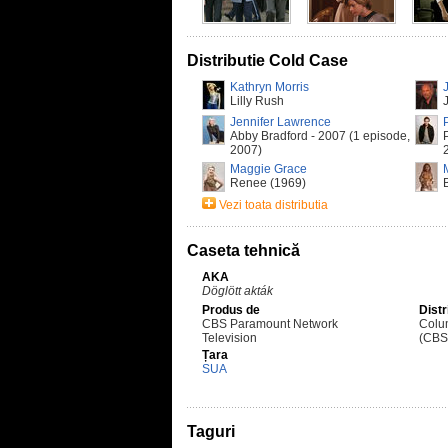
Distributie Cold Case
Kathryn Morris
Lilly Rush
Jennifer Lawrence
Abby Bradford - 2007 (1 episode,
2007)
Maggie Grace
Renee (1969)
Vezi toata distributia
Caseta tehnică
AKA
Döglött akták
Produs de
Distr
CBS Paramount Network
Colu
Television
(CBS
Țara
SUA
Taguri