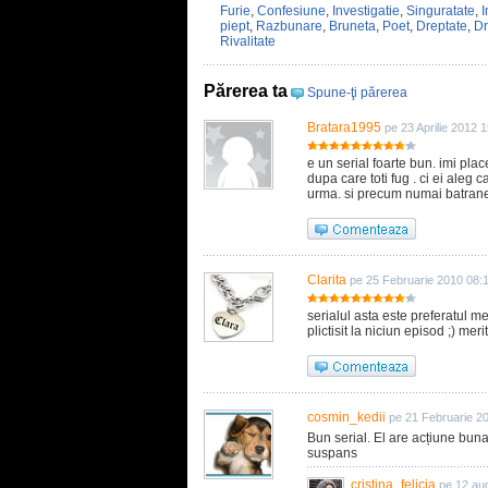
Furie
,
Confesiune
,
Investigatie
,
Singuratate
,
I
piept
,
Razbunare
,
Bruneta
,
Poet
,
Dreptate
,
Dr
Rivalitate
Părerea ta
Spune-ţi părerea
Bratara1995
pe 23 Aprilie 2012 
e un serial foarte bun. imi plac
dupa care toti fug . ci ei aleg 
urma. si precum numai batranei
Clarita
pe 25 Februarie 2010 08:
serialul asta este preferatul 
plictisit la niciun episod ;) mer
cosmin_kedii
pe 21 Februarie 2
Bun serial. El are acțiune buna
suspans
cristina_felicia
pe 12 au