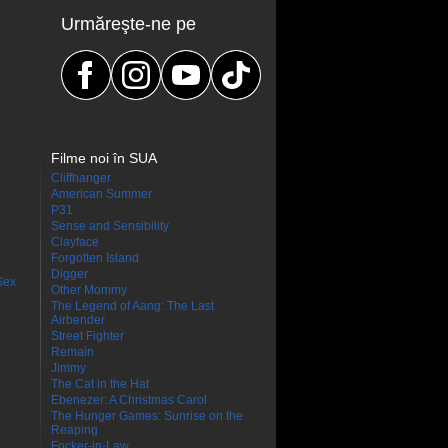
Urmăreşte-ne pe
Filme noi în SUA
Cliffhanger
American Summer
P31
Sense and Sensibility
Clayface
Forgotten Island
Digger
Sex
Other Mommy
The Legend of Aang: The Last
Airbender
Street Fighter
Remain
Jimmy
The Cat in the Hat
Ebenezer: A Christmas Carol
The Hunger Games: Sunrise on the
Reaping
Focker-in-Law