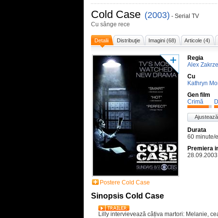
Cold Case
(2003)
- Serial TV
Cu sânge rece
Detalii
Distribuţie
Imagini (68)
Articole (4)
Regia
Alex Zakrz
Cu
Kathryn Mor
Gen film
Crimă
D
Ajustează
Durata
60 minute/
Premiera i
28.09.2003
Postere Cold Case
Sinopsis Cold Case
Lilly intervievează câțiva martori: Melanie, ce