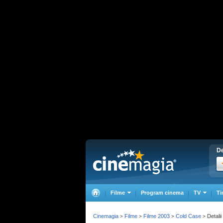
De
Filme
Program cinema
TV
Ti
Cinemagia
Filme
Filme 2003
Cold Case
Detalii
>
>
>
>