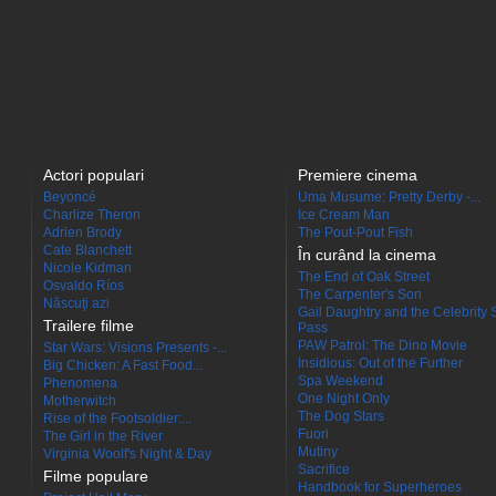
Actori populari
Premiere cinema
Beyoncé
Uma Musume: Pretty Derby -...
Charlize Theron
Ice Cream Man
Adrien Brody
The Pout-Pout Fish
Cate Blanchett
În curând la cinema
Nicole Kidman
The End of Oak Street
Osvaldo Ríos
The Carpenter's Son
Născuţi azi
Gail Daughtry and the Celebrity 
Trailere filme
Pass
PAW Patrol: The Dino Movie
Star Wars: Visions Presents -...
Insidious: Out of the Further
Big Chicken: A Fast Food...
Spa Weekend
Phenomena
One Night Only
Motherwitch
The Dog Stars
Rise of the Footsoldier:...
Fuori
The Girl in the River
Mutiny
Virginia Woolf's Night & Day
Sacrifice
Filme populare
Handbook for Superheroes