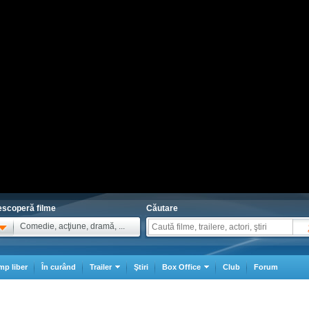
scoperă filme
Căutare
Comedie, acţiune, dramă, ...
mp liber
În curând
Trailer
Ştiri
Box Office
Club
Forum