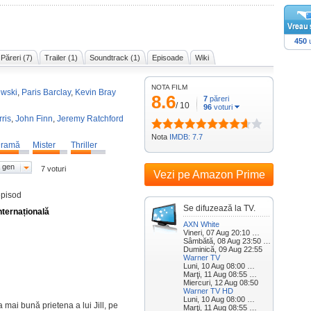
450
u
Păreri (7)
Trailer (1)
Soundtrack (1)
Episoade
Wiki
NOTA FILM
ewski
,
Paris Barclay
,
Kevin Bray
8.6
7
păreri
/
10
96
voturi
ris
,
John Finn
,
Jeremy Ratchford
Nota
IMDB: 7.7
ramă
Mister
Thriller
 gen
7 voturi
Vezi pe Amazon Prime
episod
Se difuzează la TV.
nternațională
AXN White
Vineri, 07 Aug 20:10 …
Sâmbătă, 08 Aug 23:50 …
Duminică, 09 Aug 22:55
Warner TV
Luni, 10 Aug 08:00 …
Marţi, 11 Aug 08:55 …
Miercuri, 12 Aug 08:50
Warner TV HD
Luni, 10 Aug 08:00 …
a mai bună prietena a lui Jill, pe
Marţi, 11 Aug 08:55 …