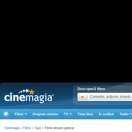
Descoperă filme
Comedie, acţiune, dramă, .
Filme
Program cinema
TV
Timp liber
În curând
Trailer
Cinemagia
Filme
Tags
Filme despre gelozie
>
>
>