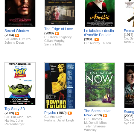
The Edge of Love
Secret Window
Le fabuleux destin
Emma
(2008)
d'Amélie Poulain
(1974)
(2004)
Cu:
Keira Knightley
,
Cu:
Syl
Cu:
John Turturro
,
(2001)
Cillian Murphy
,
Alain 
Johnny Depp
Cu:
Audrey Tautou
Sienna Miller
Toy Story 3D
The Spectacular
Ssang
Psycho
(1960)
(2009)
Now
(2013)
(2008)
Cu:
Anthony
Cu:
Tim Allen
,
Tom
Cu:
Thomas
Cu:
Ji
Perkins
,
Janet Leigh
Hanks
,
John
McDonell
,
Miles
hyo S
Ratzenberger
Teller
,
Shailene
Woodley