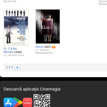
Beckinsale
Basset
Bill Mo
Alone
(2007)
Dr. T & the
Cu:
Marsha
Women
(2000)
Wattanapanich
Cu:
Richard Gere
1
2
3
Descarcă aplicaţia Cinemagia