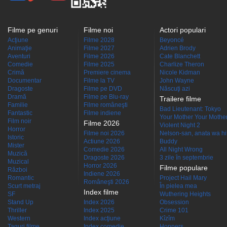
Filme pe genuri
Filme noi
Actori populari
Acţiune
Filme 2028
Beyoncé
Animaţie
Filme 2027
Adrien Brody
Aventuri
Filme 2026
Cate Blanchett
Comedie
Filme 2025
Charlize Theron
Crimă
Premiere cinema
Nicole Kidman
Documentar
Filme la TV
John Wayne
Dragoste
Filme pe DVD
Născuţi azi
Dramă
Filme pe Blu-ray
Trailere filme
Familie
Filme româneşti
Bad Lieutenant: Tokyo
Fantastic
Filme indiene
Your Mother Your Mother 
Film noir
Filme 2026
Violent Night 2
Horror
Filme noi 2026
Nelson-san, anata wa hit
Istoric
Actiune 2026
Buddy
Mister
Comedie 2026
All Night Wrong
Muzică
Dragoste 2026
3 zile în septembrie
Muzical
Horror 2026
Filme populare
Război
Indiene 2026
Romantic
Project Hail Mary
Româneşti 2026
Scurt metraj
În pielea mea
Index filme
SF
Wuthering Heights
Stand Up
Index 2026
Obsession
Thriller
Index 2025
Crime 101
Western
Index acţiune
Kîzîm
Taguri filme
Index comedie
Hoppers