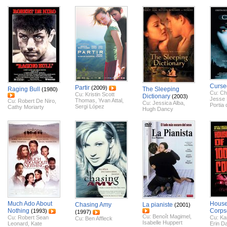
Curse
Partir
(2009)
Raging Bull
The Sleeping
(1980)
Cu:
Chr
Cu:
Kristin Scott
Dictionary
(2003)
Jesse 
Thomas
,
Yvan Attal
,
Cu:
Robert De Niro
,
Cu:
Jessica Alba
,
Portia
Sergi López
Cathy Moriarty
Hugh Dancy
Much Ado About
House
Chasing Amy
La pianiste
(2001)
Nothing
Corps
(1993)
(1997)
Cu:
Benoît Magimel
,
Cu:
Robert Sean
Cu:
Ka
Cu:
Ben Affleck
Isabelle Huppert
Leonard
,
Kate
Erin Da