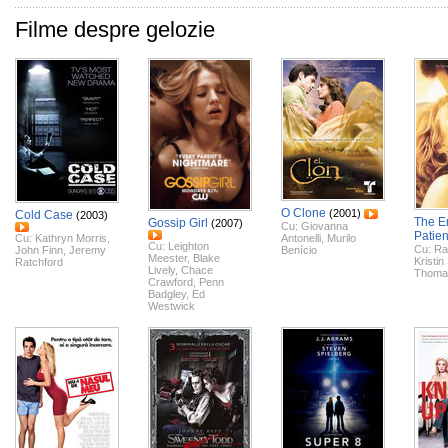
Filme despre gelozie
O Clone
(2001)
Cold Case
(2003)
The E
Gossip Girl
(2007)
Cu:
Giovanna
Patien
Cu:
Kathryn Morris
,
Antonelli
,
Murilo
Cu:
Leighton
Cu:
Ra
John Finn
,
Jeremy
Benício
Meester
,
Blake
Kristin
Ratchford
Lively
,
Chace
Thoma
Crawford
,
Penn
Badgley
,
Ed
Westwick