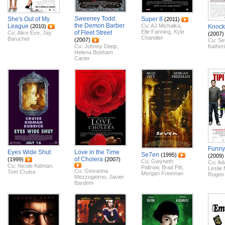
Sweeney Todd:
She's Out of My
Super 8
(2011)
the Demon Barber
League
Cu:
AJ Michalka
,
(2010)
Knock
Elle Fanning
,
Kyle
of Fleet Street
Cu:
Alice Eve
,
Jay
(2007)
Chandler
Baruchel
(2007)
Cu:
Se
Cu:
Johnny Depp
,
Kather
Helena Bonham
Carter
Funny
Eyes Wide Shut
Love in the Time
Se7en
(1995)
(2009)
of Cholera
(1999)
(2007)
Cu:
Gwyneth
Cu:
Ad
Cu:
Nicole Kidman
,
Paltrow
,
Brad Pitt
,
Leslie
Cu:
Giovanna
Tom Cruise
Morgan Freeman
Rogen
Mezzogiorno
,
Javier
Bardem