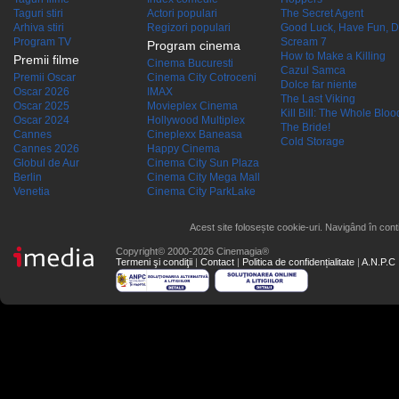
Taguri stiri
Actori populari
The Secret Agent
Arhiva stiri
Regizori populari
Good Luck, Have Fun, D
Program TV
Scream 7
Program cinema
How to Make a Killing
Premii filme
Cinema Bucuresti
Cazul Samca
Premii Oscar
Cinema City Cotroceni
Dolce far niente
Oscar 2026
IMAX
The Last Viking
Oscar 2025
Movieplex Cinema
Kill Bill: The Whole Blood
Oscar 2024
Hollywood Multiplex
The Bride!
Cannes
Cineplexx Baneasa
Cold Storage
Cannes 2026
Happy Cinema
Globul de Aur
Cinema City Sun Plaza
Berlin
Cinema City Mega Mall
Venetia
Cinema City ParkLake
Acest site folosește cookie-uri. Navigând în conti
Copyright© 2000-2026 Cinemagia®
Termeni şi condiţii
|
Contact
|
Politica de confidențialitate
|
A.N.P.C