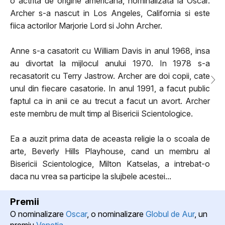
o actrita de origine americana, nominalizata la Oscar.
Archer s-a nascut in Los Angeles, California si este
fiica actorilor Marjorie Lord si John Archer.
Anne s-a casatorit cu William Davis in anul 1968, insa
au divortat la mijlocul anului 1970. In 1978 s-a
recasatorit cu Terry Jastrow. Archer are doi copii, cate
unul din fiecare casatorie. In anul 1991, a facut public
faptul ca in anii ce au trecut a facut un avort. Archer
este membru de mult timp al Bisericii Scientologice.
Ea a auzit prima data de aceasta religie la o scoala de
arte, Beverly Hills Playhouse, cand un membru al
Bisericii Scientologice, Milton Katselas, a intrebat-o
daca nu vrea sa participe la slujbele acestei...
Premii
O nominalizare
Oscar
, o nominalizare
Globul de Aur
, un
premiu
Venetia