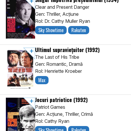
Clear and Present Danger
Gen: Thriller, Acţiune
Rol: Dr. Cathy Muller Ryan
Sky Showtime
Rakuten
Ultimul supraviețuitor
(1992)
The Last of His Tribe
Gen: Romantic, Dramă
Rol: Henriette Kroeber
Max
Jocuri patriotice
(1992)
Patriot Games
Gen: Acţiune, Thriller, Crimă
Rol: Cathy Ryan
Sky Showtime
Rakuten