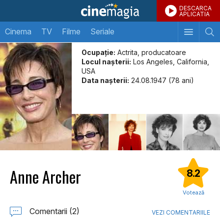
DESCARCA
APLICATIA
Cinema
TV
Filme
Seriale
Ocupație:
Actrita, producatoare
Locul naşterii:
Los Angeles, California,
USA
Data naşterii:
24.08.1947 (78 ani)
Anne Archer
8.2
Votează
Comentarii (2)
VEZI COMENTARIILE