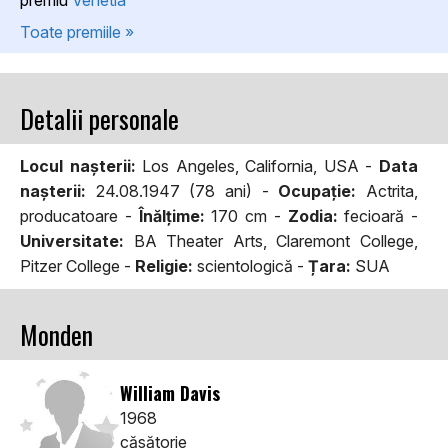
Toate premiile »
Detalii personale
Locul naşterii:
Los Angeles, California, USA -
Data
naşterii:
24.08.1947 (78 ani) -
Ocupaţie:
Actrita,
producatoare -
Înălţime:
170 cm -
Zodia:
fecioară -
Universitate:
BA Theater Arts, Claremont College,
Pitzer College -
Religie:
scientologică -
Țara:
SUA
Monden
William Davis
1968
căsătorie