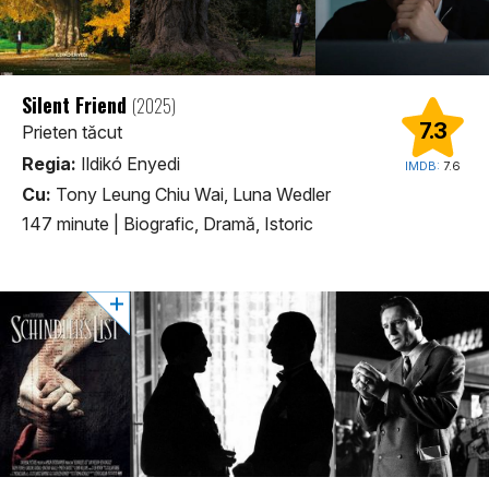
Silent Friend
(2025)
7.3
Prieten tăcut
Regia:
Ildikó Enyedi
IMDB:
7.6
Cu:
Tony Leung Chiu Wai, Luna Wedler
147 minute
|
Biografic, Dramă, Istoric