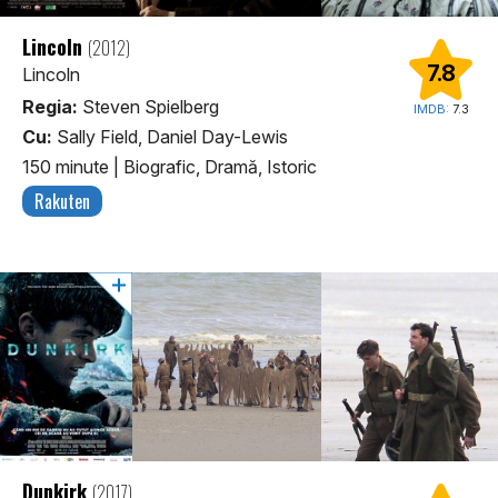
Lincoln
(2012)
7.8
Lincoln
Regia:
Steven Spielberg
IMDB:
7.3
Cu:
Sally Field, Daniel Day-Lewis
150 minute
|
Biografic, Dramă, Istoric
Rakuten
Dunkirk
(2017)