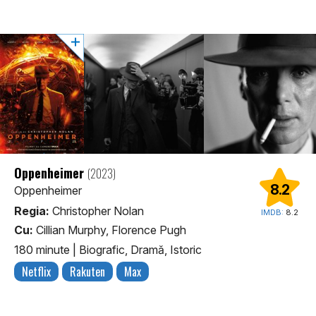
Oppenheimer
(2023)
8.2
Oppenheimer
Regia:
Christopher Nolan
IMDB:
8.2
Cu:
Cillian Murphy, Florence Pugh
180 minute
|
Biografic, Dramă, Istoric
Netflix
Rakuten
Max