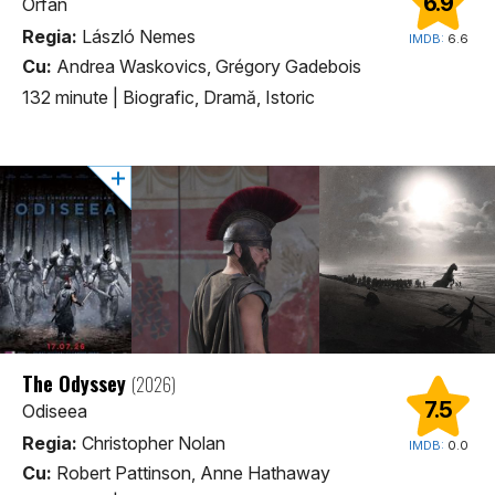
6.9
Orfan
Regia:
László Nemes
IMDB:
6.6
Cu:
Andrea Waskovics, Grégory Gadebois
132 minute
|
Biografic, Dramă, Istoric
The Odyssey
(2026)
7.5
Odiseea
Regia:
Christopher Nolan
IMDB:
0.0
Cu:
Robert Pattinson, Anne Hathaway