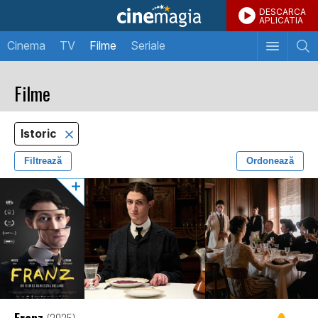
DESCARCA
APLICATIA
Cinema
TV
Filme
Seriale
Filme
Istoric
Filtrează
Ordonează
Franz