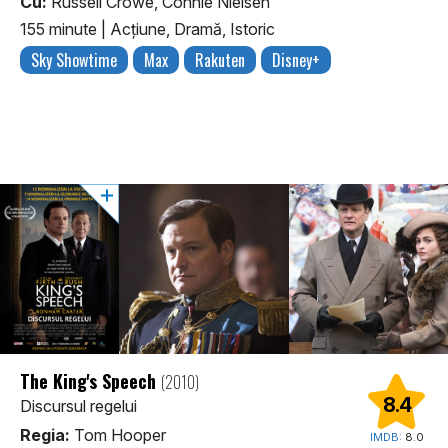
Cu:
Russell Crowe, Connie Nielsen
155 minute
|
Acţiune, Dramă, Istoric
Sky Showtime
Max
Rakuten
Disney+
The King's Speech
(2010)
8.4
Discursul regelui
Regia:
Tom Hooper
IMDB:
8.0