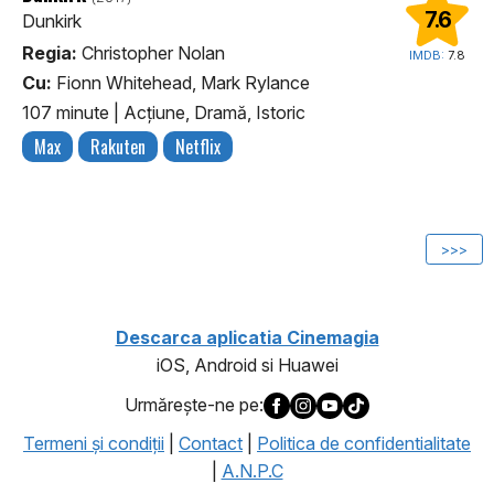
7.6
Dunkirk
Regia:
Christopher Nolan
IMDB:
7.8
Cu:
Fionn Whitehead, Mark Rylance
107 minute
|
Acţiune, Dramă, Istoric
Max
Rakuten
Netflix
1
>>>
Descarca aplicatia Cinemagia
iOS, Android si Huawei
Urmăreşte-ne pe:
Termeni şi condiţii
|
Contact
|
Politica de confidentialitate
|
A.N.P.C