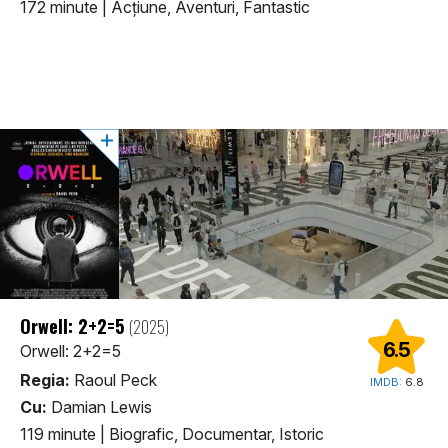
172 minute
|
Acţiune, Aventuri, Fantastic
Orwell: 2+2=5
(2025)
6.5
Orwell: 2+2=5
Regia:
Raoul Peck
IMDB:
6.8
Cu:
Damian Lewis
119 minute
|
Biografic, Documentar, Istoric