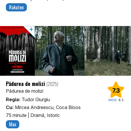
Rakuten
Pădurea de molizi
(2025)
7.3
Pădurea de molizi
Regia:
Tudor Giurgiu
IMDB:
8.5
Cu:
Mircea Andreescu, Coca Bloos
75 minute
|
Dramă, Istoric
Max