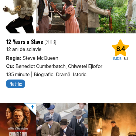
12 Years a Slave
(2013)
8.4
12 ani de sclavie
Regia:
Steve McQueen
IMDB:
8.1
Cu:
Benedict Cumberbatch, Chiwetel Ejiofor
135 minute
|
Biografic, Dramă, Istoric
Netflix