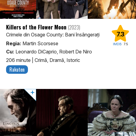
Killers of the Flower Moon
(2023)
7.3
Crimele din Osage County: Bani însângerați
Regia:
Martin Scorsese
IMDB:
7.5
Cu:
Leonardo DiCaprio, Robert De Niro
206 minute
|
Crimă, Dramă, Istoric
Rakuten