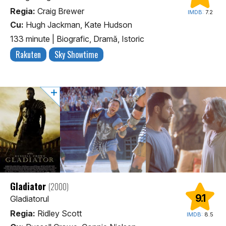
Regia:
Craig Brewer
IMDB:
7.2
Cu:
Hugh Jackman, Kate Hudson
133 minute
|
Biografic, Dramă, Istoric
Rakuten
Sky Showtime
Gladiator
(2000)
9.1
Gladiatorul
Regia:
Ridley Scott
IMDB:
8.5