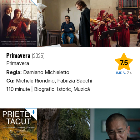
Primavera
(2025)
7.5
Primavera
Regia:
Damiano Michieletto
IMDB:
7.4
Cu:
Michele Riondino, Fabrizia Sacchi
110 minute
|
Biografic, Istoric, Muzică