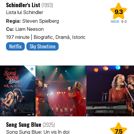
Schindler's List
(1993)
9.3
Lista lui Schindler
Regia:
Steven Spielberg
IMDB:
9.0
Cu:
Liam Neeson
197 minute
|
Biografic, Dramă, Istoric
Netflix
Sky Showtime
Song Sung Blue
(2025)
7.5
Song Sung Blue: Un vis în doi