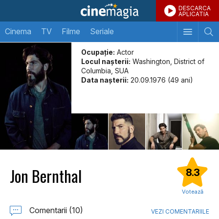
DESCARCA
APLICATIA
Cinema
TV
Filme
Seriale
Ocupație:
Actor
Locul naşterii:
Washington, District of
Columbia, SUA
Data naşterii:
20.09.1976 (49 ani)
Jon Bernthal
8.3
Votează
Comentarii (10)
VEZI COMENTARIILE