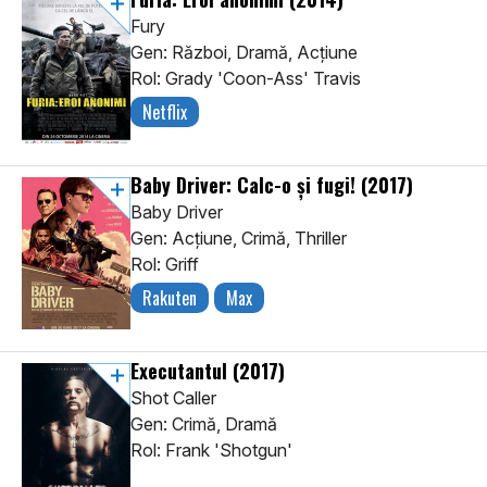
Fury
Gen: Război, Dramă, Acţiune
Rol: Grady 'Coon-Ass' Travis
Netflix
Baby Driver: Calc-o şi fugi!
(2017)
Baby Driver
Gen: Acţiune, Crimă, Thriller
Rol: Griff
Rakuten
Max
Executantul
(2017)
Shot Caller
Gen: Crimă, Dramă
Rol: Frank 'Shotgun'