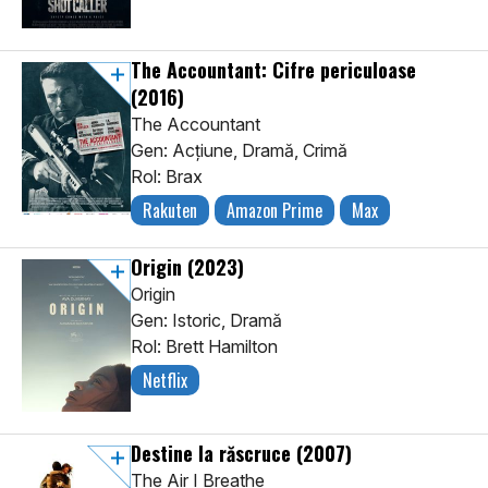
The Accountant: Cifre periculoase
(2016)
The Accountant
Gen: Acţiune, Dramă, Crimă
Rol: Brax
Rakuten
Amazon Prime
Max
Origin
(2023)
Origin
Gen: Istoric, Dramă
Rol: Brett Hamilton
Netflix
Destine la răscruce
(2007)
The Air I Breathe