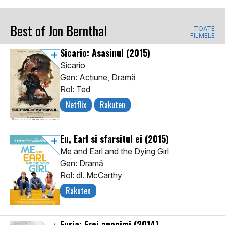
Best of Jon Bernthal
TOATE
FILMELE
Sicario: Asasinul
(2015)
Sicario
Gen: Acţiune, Dramă
Rol: Ted
Netflix
Rakuten
Eu, Earl si sfarsitul ei
(2015)
Me and Earl and the Dying Girl
Gen: Dramă
Rol: dl. McCarthy
Rakuten
Furia: Eroi anonimi
(2014)