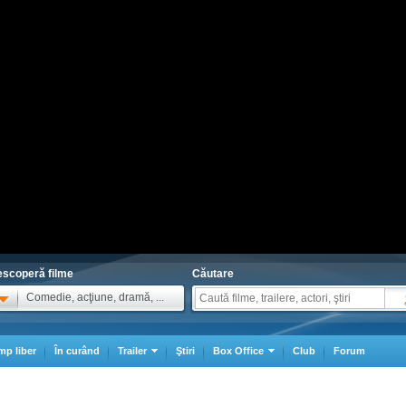
scoperă filme
Căutare
Comedie, acţiune, dramă, ...
mp liber
În curând
Trailer
Ştiri
Box Office
Club
Forum