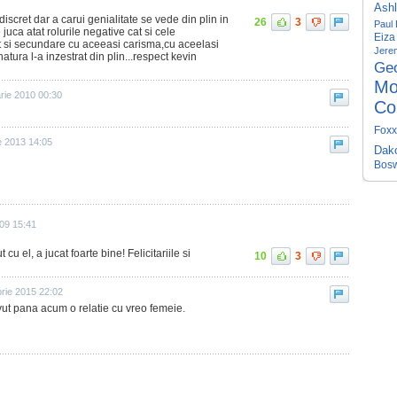
Ashl
iscret dar a carui genialitate se vede din plin in
26
3
Paul 
 juca atat rolurile negative cat si cele
Eiza
cat si secundare cu aceeasi carisma,cu aceelasi
Jere
tura l-a inzestrat din plin...respect kevin
Geo
Mo
rie 2010 00:30
Col
Foxx
ie 2013 14:05
Dak
Bosw
09 15:41
 cu el, a jucat foarte bine! Felicitariile si
10
3
rie 2015 22:02
vut pana acum o relatie cu vreo femeie.