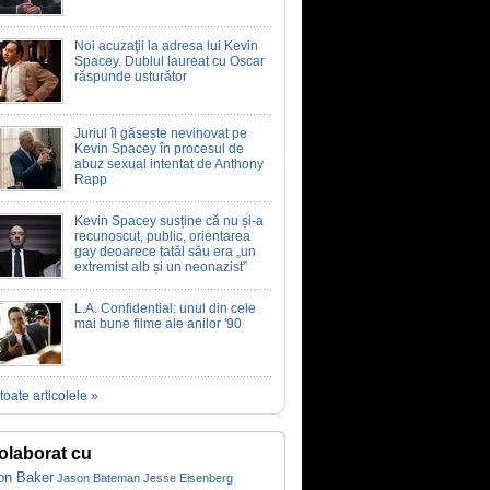
Noi acuzaţii la adresa lui Kevin
Spacey. Dublul laureat cu Oscar
răspunde usturător
Juriul îl găsește nevinovat pe
Kevin Spacey în procesul de
abuz sexual intentat de Anthony
Rapp
Kevin Spacey susține că nu și-a
recunoscut, public, orientarea
gay deoarece tatăl său era „un
extremist alb și un neonazist”
L.A. Confidential: unul din cele
mai bune filme ale anilor '90
toate articolele »
olaborat cu
on Baker
Jason Bateman
Jesse Eisenberg