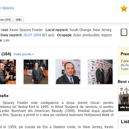
in Spacey
reri (64)
Wiki
 real
: Kevin Spacey Fowler ·
Locul naşterii
: South Orange, New Jersey,
·
Data naşterii
:
26.07.1959
(67 ani) ·
Ocupaţie
: Actor, producător, regizor
a
: Leu
 (164)
Prem
Toate pozele »
2 pr
de A
Toate 
Best 
rafie
n Spacey Fowler este castigatorul a doua premii Oscar: pentru
retarea lui Verbal Kint in 1995, in filmul Suspecti de serviciu, si pentru
 Lester Burnham din American Beauty (1999). Imediat dupa aparitia
ui film, Spacey a primit si o stea pe celebrul bulevard Hollywood Walk of
.
Lis
t in 1959, pe coasta de Est a Statelor Unite, in New Jersey, Kevin