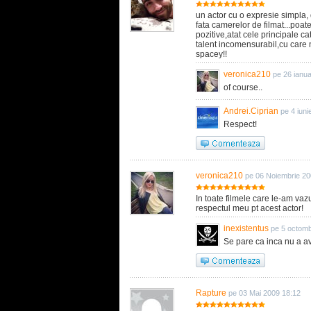
un actor cu o expresie simpla, d
fata camerelor de filmat...poate
pozitive,atat cele principale 
talent incomensurabil,cu care na
spacey!!
veronica210
pe 26 ianua
of course..
Andrei.Ciprian
pe 4 iun
Respect!
veronica210
pe 06 Noiembrie 20
In toate filmele care le-am vazut
respectul meu pt acest actor!
inexistentus
pe 5 octomb
Se pare ca inca nu a a
Rapture
pe 03 Mai 2009 18:12