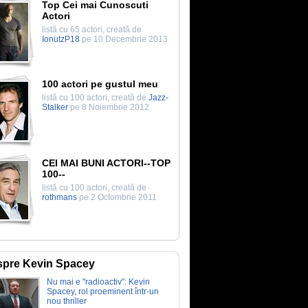
Top Cei mai Cunoscuti
Actori
listă cu 65 actori, creată de
IonutzP18
pe 10 Decembrie 2013
100 actori pe gustul meu
listă cu 100 actori, creată de
Jazz-
Stalker
pe 8 Noiembrie 2012
CEI MAI BUNI ACTORI--TOP
100--
listă cu 100 actori, creată de
rothmans
pe 2 Octombrie 2011
pre Kevin Spacey
Nu mai e "radioactiv": Kevin
Spacey, rol proeminent într-un
nou thriller