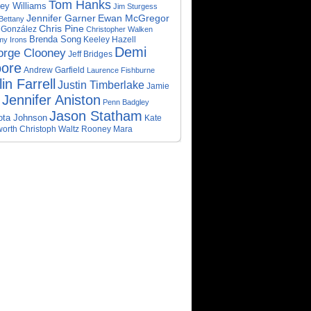
Tom Hanks
ey Williams
Jim Sturgess
Jennifer Garner
Ewan McGregor
Bettany
Chris Pine
 González
Christopher Walken
Brenda Song
Keeley Hazell
my Irons
Demi
rge Clooney
Jeff Bridges
ore
Andrew Garfield
Laurence Fishburne
in Farrell
Justin Timberlake
Jamie
Jennifer Aniston
Penn Badgley
Jason Statham
ota Johnson
Kate
orth
Christoph Waltz
Rooney Mara