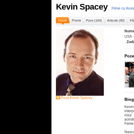
Kevin Spacey
Filme cu Kev
Detalii
Premii
Poze (164)
Articole (90)
Pă
Nume
USA 
·
Zodi
Poze
Poze Kevin Spacey
Biog
Kevi
interp
rolul
acest
Fame
Nascu