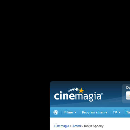
De
Filme
Program cinema
TV
Ti
Cinemagia
Actori
Kevin Spacey
>
>