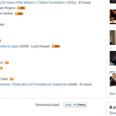
 10 Years of the William J. Clinton Foundation /
(2011) - El însuși
Sam Rogers
ve Harken
ator
olba la capre
(2009) - Larry Hooper
ain
 Clyde
perman / Priviti spre cer! Povestea lui Superman
(2006) - El insusi
Vezi 
Ordonează după
Data
Rating
A c
Sim