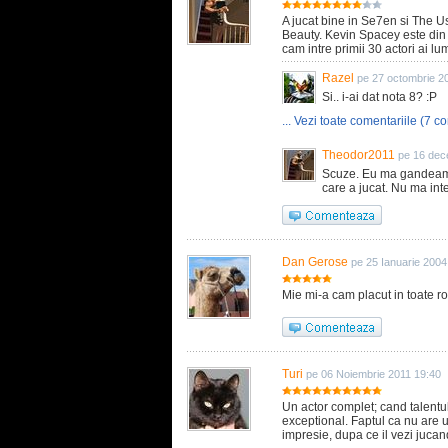
A jucat bine in Se7en si The U
Beauty. Kevin Spacey este din 
cam intre primii 30 actori ai lum
Razel
pe 27 octombrie 2
Si.. i-ai dat nota 8? :P
... Vezi toate comentariile (7 co
Theodor2011
pe 16 dec
Scuze. Eu ma gandeam l
care a jucat. Nu ma in
Dan Gerose
pe 25 Ianuarie 2004
Mie mi-a cam placut in toate ro
Turi
pe 06 Noiembrie 2011 19:40
Un actor complet; cand talentu
exceptional. Faptul ca nu are u
impresie, dupa ce il vezi jucand