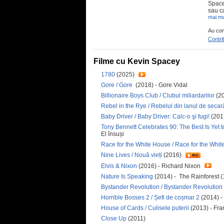
Spacey
sau ca
mai mu
Au con
Contri
Filme cu Kevin Spacey
1780
(2025)
Gore / Gore
(2018) - Gore Vidal
Billionaire Boys Club / Clubul miliardarilor
(20
Rebel in the Rye / Rebelul din lanul de secar
Baby Driver / Baby Driver: Calc-o şi fugi!
(201
Tony Bennett Celebrates 90: The Best Is Yet 
El însuși
Race for the White House / Race for the Wh
Nine Lives / Nouă vieți
(2016)
Elvis & Nixon
(2016) - Richard Nixon
Nature Is Speaking
(2014) - The Rainforest 
Bystander Revolution / Bystander Revolutio
Horrible Bosses 2 / Șefi de coșmar 2
(2014) 
House of Cards / Culisele puterii
(2013) - Fr
Close Up
(2011)