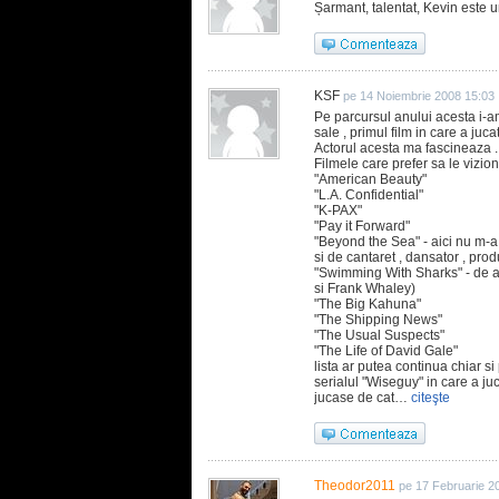
Șarmant, talentat, Kevin este u
KSF
pe 14 Noiembrie 2008 15:03
Pe parcursul anului acesta i-am
sale , primul film in care a juca
Actorul acesta ma fascineaza . 
Filmele care prefer sa le vizio
"American Beauty"
"L.A. Confidential"
"K-PAX"
"Pay it Forward"
"Beyond the Sea" - aici nu m-a 
si de cantaret , dansator , prod
"Swimming With Sharks" - de as
si Frank Whaley)
"The Big Kahuna"
"The Shipping News"
"The Usual Suspects"
"The Life of David Gale"
lista ar putea continua chiar si
serialul "Wiseguy" in care a ju
jucase de cat…
citeşte
Theodor2011
pe 17 Februarie 2