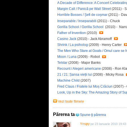
A Decade of Difference: A Concert Celebrating
Margin Call / Panică pe Wall Street
(2011) - 
Horrible Bosses / Șefi de coșmar
(2011) - Da
Inseparable / Inseparabili
(2011) - Chuck
Gorilla School / Gorilla School
(2010) - Narr
Father of Invention
(2010)
Casino Jack
(2010) - Jack Abramoff
Shrink / La psiholog
(2009) - Henry Carter
The Men Who Stare at Goats / Omul care se h
Moon / Luna
(2009) - Robot
Telstar
(2008) - Major Banks
Recount / Alegeri americane
(2008) - Ron Kl
21 / 21: Șansa vieții lui
(2008) - Micky Rosa
Machine Child
(2007)
Fred Claus / Fratele lui Moș Crăciun
(2007) -
Look, Up in the Sky: The Amazing Story of Su
Vezi toate filmele
Părerea ta
Spune-ţi părerea
Ynspy
pe 23 Ianuarie 2010 19:43