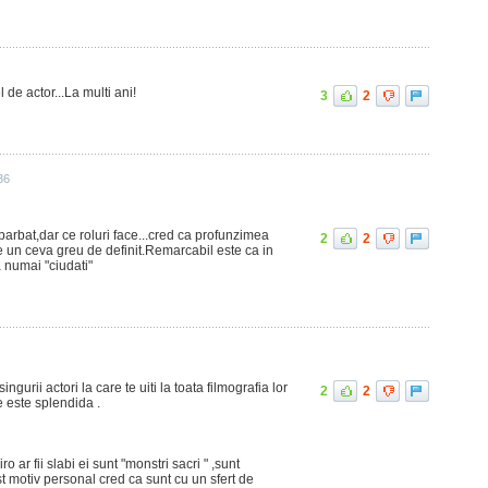
de actor...La multi ani!
3
2
36
l barbat,dar ce roluri face...cred ca profunzimea
2
2
e un ceva greu de definit.Remarcabil este ca in
a numai "ciudati"
gurii actori la care te uiti la toata filmografia lor
2
2
e este splendida .
 ar fii slabi ei sunt "monstri sacri " ,sunt
st motiv personal cred ca sunt cu un sfert de