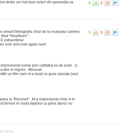
nul dintre cei mai buni actori din generația sa.
8
3
 urmarit filmografia chiar de la inceputul carierei
5
3
t fiind "Heartburn" .
E extraordinar .
nez over and over again sunt:
impresionat numai prin calitatea lui de actor , ci
ucator si regizor . Minunat.
tfel un film care m-a lasat cu gura cascata (vezi
 pana la "Recount" . M-a impresionat chiar si in
cat binisor in ciuda faptului ca pana atunci nu
013 16:41