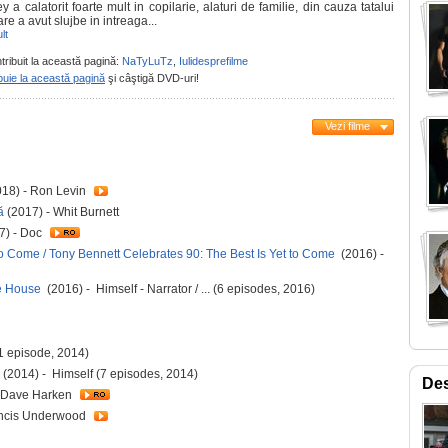
 a calatorit foarte mult in copilarie, alaturi de familie, din cauza tatalui
re a avut slujbe in intreaga...
lt
tribuit la această pagină:
NaTyLuTz
,
Iulidesprefilme
buie la această pagină
şi câştigă DVD-uri!
Vezi filme
18) - Ron Levin
ă
(2017) - Whit Burnett
7) - Doc
to Come / Tony Bennett Celebrates 90: The Best Is Yet to Come
(2016) -
ite House
(2016) - Himself - Narrator / ... (6 episodes, 2016)
(1 episode, 2014)
n
(2014) - Himself (7 episodes, 2014)
Des
- Dave Harken
ancis Underwood