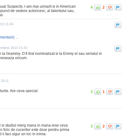
sual Suspects, l-am mai urmarit si in American
4
2
punct de vedere actoricesc, al talentului sau,
ii
013 11:46
mentarii) ...
embrie 2013 21:43
a Grammy. O fi fost nominalizat si la Emmy el sau serialul in
tereseaza oricum.
 18:11
lurile. Are ceva special.
3
1
l si studiul merg mana in mana iese ceva
3
2
n fizic de cuceritor este doar pentru prima
 ii faci sigur un loc in inima.