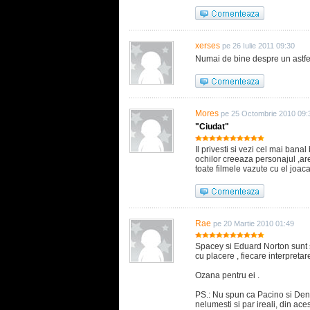
xerses
pe 26 Iulie 2011 09:30
Numai de bine despre un astfel 
Mores
pe 25 Octombrie 2010 09:
"Ciudat"
Il privesti si vezi cel mai bana
ochilor creeaza personajul ,ar
toate filmele vazute cu el joac
Rae
pe 20 Martie 2010 01:49
Spacey si Eduard Norton sunt sin
cu placere , fiecare interpretar
Ozana pentru ei .
PS.: Nu spun ca Pacino si Deniro
nelumesti si par ireali, din ace