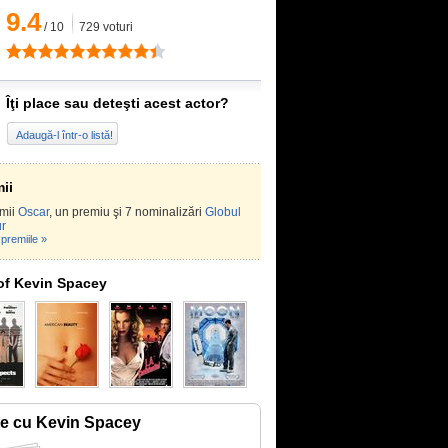
9.4
/
10
729
voturi
Îţi place sau deteşti acest actor?
Adaugă-l într-o listă!
ii
emii
Oscar
, un premiu şi 7 nominalizări
Globul
ur
premiile »
of Kevin Spacey
te cu Kevin Spacey