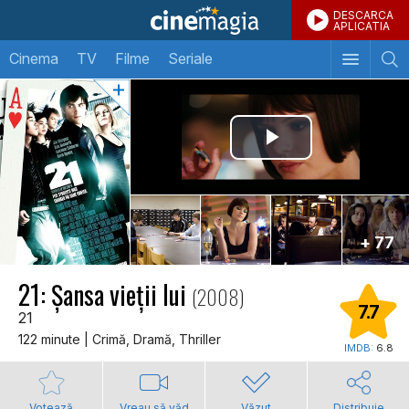
DESCARCA
APLICATIA
Cinema
TV
Filme
Seriale
+ 77
21: Șansa vieții lui
(2008)
7.7
21
122 minute | Crimă, Dramă, Thriller
IMDB:
6.8
Votează
Vreau să văd
Văzut
Distribuie