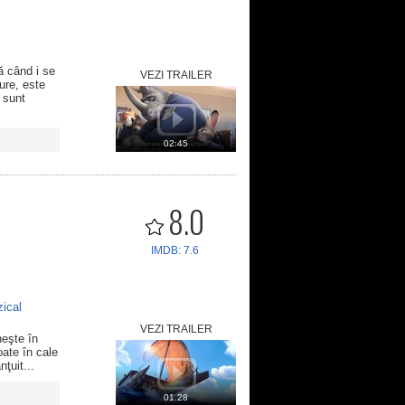
ă când i se
VEZI TRAILER
ure, este
 sunt
02:45
8.0
IMDB: 7.6
ical
VEZI TRAILER
neşte în
oate în cale
ţuit...
01.28