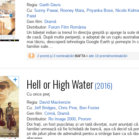
Regia:
Garth Davis
Cu:
Sunny Pawar
,
Rooney Mara
,
Priyanka Bose
,
Nicole Kidm
Patel
Gen film:
Dramă
Distribuitor:
Forum Film România
Un băiețel indian ia trenul în direcţia greşită şi ajunge la sute d
de casă. După multe periperţii, e adoptat de un cuplu australia
mai târziu, descoperă tehnologia Google Earth şi porneşte în 
familiei sale....
2 premii şi 3 nominalizări
BAFTA +
alte 10 premii/nominalizări
Hell or High Water
(2016)
Cu orice preţ
Regia:
David Mackenzie
Cu:
Jeff Bridges
,
Chris Pine
,
Ben Foster
Gen film:
Crimă
,
Dramă
Distribuitor:
Ro Image 2000
,
Prorom
Doi frați, un fost pușcăriaș și un tată divorțat, sunt anunțați c
familiei urmează să fie lichidată de bancă, așa că decid să p
șir de jafuri pline de adrenalină pentru a strânge bani ca să r
afacerea....