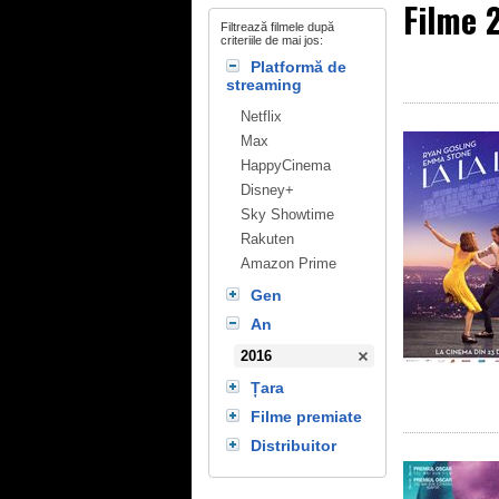
Filme 
Filtrează filmele după
criteriile de mai jos:
Platformă de
streaming
Netflix
Max
HappyCinema
Disney+
Sky Showtime
Rakuten
Amazon Prime
Gen
An
2016
Țara
Filme premiate
Distribuitor