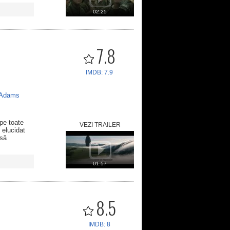
02.25
7.8
IMDB: 7.9
Adams
pe toate
VEZI TRAILER
 elucidat
 să
01.57
8.5
IMDB: 8