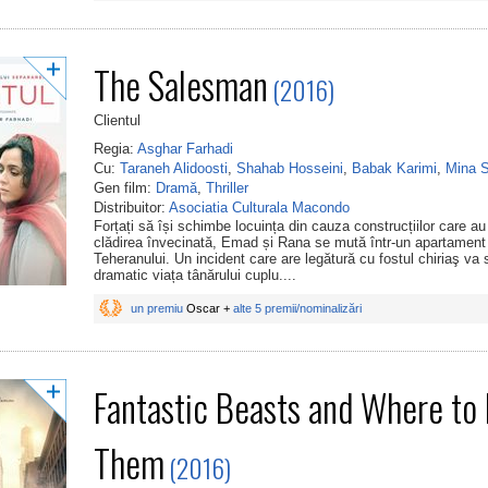
The Salesman
(2016)
Clientul
Regia:
Asghar Farhadi
Cu:
Taraneh Alidoosti
,
Shahab Hosseini
,
Babak Karimi
,
Mina S
Gen film:
Dramă
,
Thriller
Distribuitor:
Asociatia Culturala Macondo
Forțați să își schimbe locuința din cauza construcțiilor care au
clădirea învecinată, Emad și Rana se mută într-un apartament 
Teheranului. Un incident care are legătură cu fostul chiriaş va
dramatic viața tânărului cuplu....
un premiu
Oscar +
alte 5 premii/nominalizări
Fantastic Beasts and Where to 
Them
(2016)