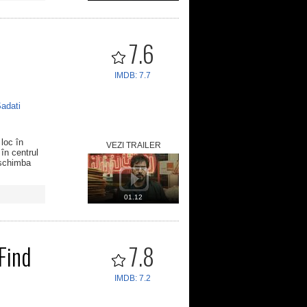
7.6
IMDB: 7.7
adati
 loc în
VEZI TRAILER
în centrul
 schimba
01.12
Find
7.8
IMDB: 7.2