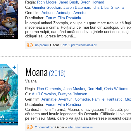
Regia:
Rich Moore
,
Jared Bush
,
Byron Howard
Cu:
Ginnifer Goodwin
,
Jason Bateman
,
Idris Elba
,
Shakira
Gen film:
Acţiune
,
Animaţie
,
Aventuri
Distribuitor:
Forum Film România
În oraşul animal Zootopia, o vulpe cu gura mare trebuie să fug
înscenează o crimă. Poliţistul cel mai bun din Zootopia, un iep
pe urma vulpii, dar când amândoi devin ţintele unei conspiraţii,
obligaţi să lucreze împreună....
un premiu
Oscar +
alte 2 premii/nominalizări
Moana
(2016)
Vaiana
Regia:
Ron Clements
,
John Musker
,
Don Hall
,
Chris Williams
Cu:
Auli'i Cravalho
,
Dwayne Johnson
Gen film:
Animaţie
,
Aventuri
,
Comedie
,
Familie
,
Fantastic
,
Muz
Distribuitor:
Forum Film România
Cu două milenii în urmă, Moana, o navigatoare înnăscută, por
căutarea unei insule legendare din Oceania. Călătoria i-l va sc
pe semizeul Maui, care o va ajuta să traverseze oceanul dezlăn
2 nominalizări
Oscar +
alte 3 nominalizări