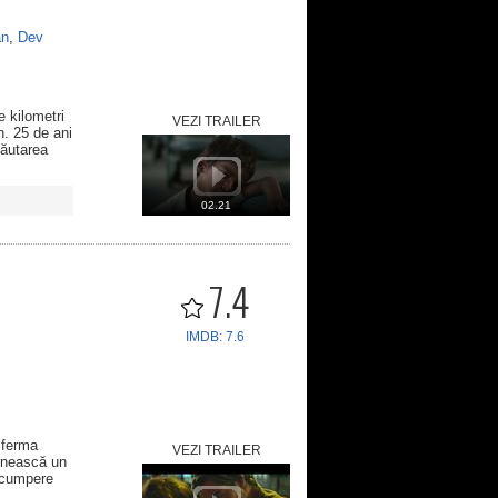
an
,
Dev
e kilometri
VEZI TRAILER
n. 25 de ani
căutarea
02.21
7.4
IMDB: 7.6
ă ferma
VEZI TRAILER
ornească un
ăscumpere