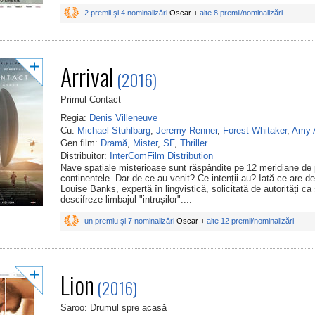
2 premii şi 4 nominalizări
Oscar +
alte 8 premii/nominalizări
Arrival
(2016)
Primul Contact
Regia:
Denis Villeneuve
Cu:
Michael Stuhlbarg
,
Jeremy Renner
,
Forest Whitaker
,
Amy 
Gen film:
Dramă
,
Mister
,
SF
,
Thriller
Distribuitor:
InterComFilm Distribution
Nave spațiale misterioase sunt răspândite pe 12 meridiane de 
continentele. Dar de ce au venit? Ce intenții au? Iată ce are de
Louise Banks, expertă în lingvistică, solicitată de autorități ca
descifreze limbajul "intrușilor"....
un premiu şi 7 nominalizări
Oscar +
alte 12 premii/nominalizări
Lion
(2016)
Saroo: Drumul spre acasă