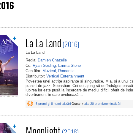
2016
La La Land
(2016)
La La Land
Regia:
Damien Chazelle
Cu:
Ryan Gosling
,
Emma Stone
Gen film:
Muzical
,
Romantic
Distribuitor:
Vertical Entertainment
Povestea unei actrițe aspirante și singuratice, Mia, și a unui c
pianist de jazz, Sebastian. Cei doi ajung să se îndrăgostească
iubirea lor este pusă la încercare de mediul dificil oferit de indu
divertisment în care evoluează....
6 premii şi 8 nominalizări
Oscar +
alte 20 premii/nominalizări
Moonlight
(2016)