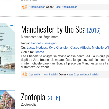
4 nominalizări
Oscar +
alte 7 nominalizări
Manchester by the Sea
(2016)
Manchester de lângă mare
Regia:
Kenneth Lonergan
Cu:
Lucas Hedges
,
Kyle Chandler
,
Casey Affleck
,
Michelle Wi
Gen film:
Dramă
Lee Chandler e obligat să revină acasă pentru a-l lua în grijă pe
după ce Joe, fratele lui, moare. De-a lungul poveștii, lui Lee îi 
minte motivele care l-au făcut să plece din Manchester și să 
distanțeze de trecut....
2 premii şi 4 nominalizări
Oscar +
alte 11 premii/nominalizări
Zootopia
(2016)
Zootropolis