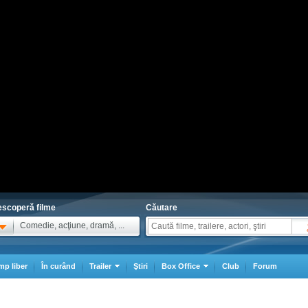
scoperă filme
Căutare
Comedie, acţiune, dramă, ...
mp liber
În curând
Trailer
Ştiri
Box Office
Club
Forum