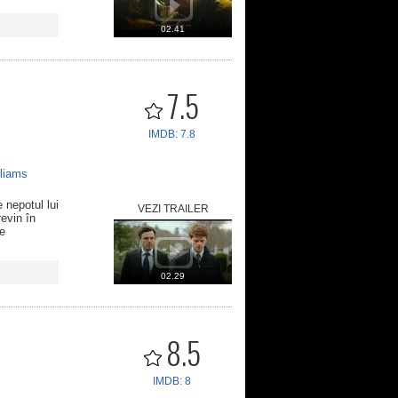
02.41
7.5
IMDB: 7.8
lliams
 nepotul lui
VEZI TRAILER
revin în
se
02.29
8.5
IMDB: 8