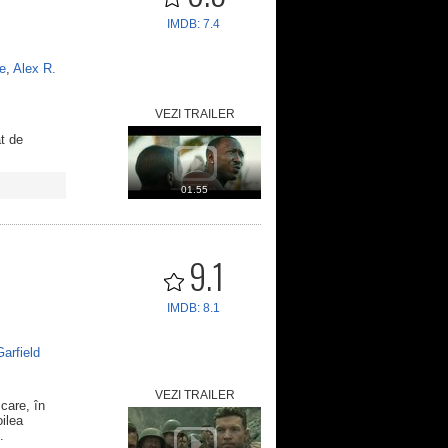
IMDB: 7.4
e
,
Alex R.
VEZI TRAILER
at de
01.55
9.1
IMDB: 8.1
arfield
VEZI TRAILER
care, în
oilea
.