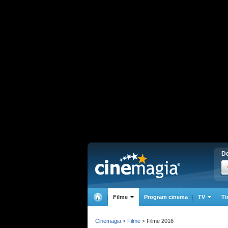
De
Filme
Program cinema
TV
Ti
Cinemagia
Filme
Filme 2016
>
>