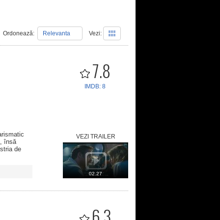
Ordonează:
Relevanta
Vezi:
7.8
IMDB: 8
arismatic
VEZI TRAILER
, însă
stria de
02.27
6.3