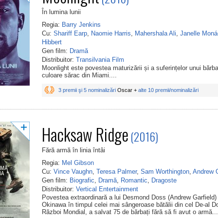
În lumina lunii
Regia:
Barry Jenkins
Cu:
Shariff Earp
,
Naomie Harris
,
Mahershala Ali
,
Janelle Moná
Hibbert
Gen film:
Dramă
Distribuitor:
Transilvania Film
Moonlight este povestea maturizării și a suferințelor unui bărb
culoare sărac din Miami....
3 premii şi 5 nominalizări
Oscar +
alte 10 premii/nominalizări
Hacksaw Ridge
(2016)
Fără armă în linia întâi
Regia:
Mel Gibson
Cu:
Vince Vaughn
,
Teresa Palmer
,
Sam Worthington
,
Andrew G
Gen film:
Biografic
,
Dramă
,
Romantic
,
Dragoste
Distribuitor:
Vertical Entertainment
Povestea extraordinară a lui Desmond Doss (Andrew Garfield) 
Okinawa în timpul celei mai sângeroase bătălii din cel De-al D
Război Mondial, a salvat 75 de bărbați fără să fi avut o armă...