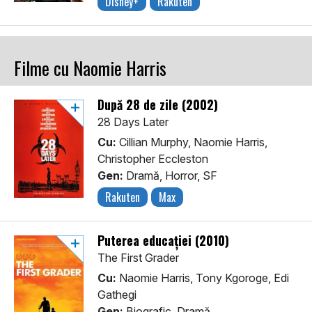
Disney+
Rakuten
Filme cu Naomie Harris
După 28 de zile (2002)
28 Days Later
Cu:
Cillian Murphy, Naomie Harris,
Christopher Eccleston
Gen:
Dramă, Horror, SF
Rakuten
Max
Puterea educației (2010)
The First Grader
Cu:
Naomie Harris, Tony Kgoroge, Edi
Gathegi
Gen:
Biografic, Dramă