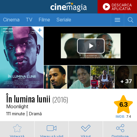
DESCARCA
APLICATIA
Cinema
TV
Filme
Seriale
+ 37
În lumina lunii
(2016)
6.3
Moonlight
111 minute | Dramă
IMDB:
7.4
Votează
Vreau să văd
Văzut
Distribuie