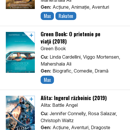
Mahershala Ali
Gen:
Acţiune, Animaţie, Aventuri
Max
Rakuten
Green Book: O prietenie pe
viață (2018)
Green Book
Cu:
Linda Cardellini, Viggo Mortensen,
Mahershala Ali
Gen:
Biografic, Comedie, Dramă
Max
Alita: Îngerul războinic (2019)
Alita: Battle Angel
Cu:
Jennifer Connelly, Rosa Salazar,
Christoph Waltz
Gen:
Acţiune, Aventuri, Dragoste