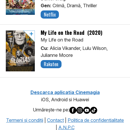
Gen:
Crimă, Dramă, Thriller
Netflix
My Life on the Road (2020)
My Life on the Road
Cu:
Alicia Vikander, Lulu Wilson,
Julianne Moore
Rakuten
Descarca aplicatia Cinemagia
iOS, Android si Huawei
Urmăreşte-ne pe:
Termeni şi condiţii
|
Contact
|
Politica de confidentialitate
|
A.N.P.C