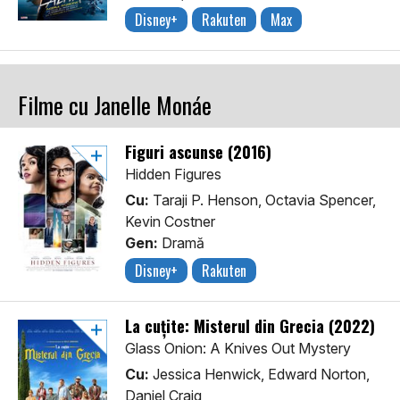
Disney+
Rakuten
Max
Filme cu Janelle Monáe
Figuri ascunse (2016)
Hidden Figures
Cu:
Taraji P. Henson, Octavia Spencer,
Kevin Costner
Gen:
Dramă
Disney+
Rakuten
La cuțite: Misterul din Grecia (2022)
Glass Onion: A Knives Out Mystery
Cu:
Jessica Henwick, Edward Norton,
Daniel Craig