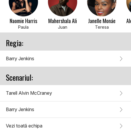
Naomie Harris
Mahershala Ali
Janelle Monáe
Al
Paula
Juan
Teresa
Regia:
Barry Jenkins
Scenariul:
Tarell Alvin McCraney
Barry Jenkins
Vezi toată echipa