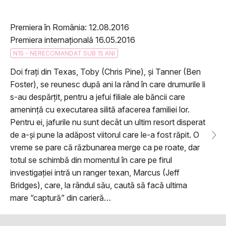
Premiera în România: 12.08.2016
Premiera internațională 16.05.2016
N15 - NERECOMANDAT SUB 15 ANI
Doi frați din Texas, Toby (Chris Pine), și Tanner (Ben
Foster), se reunesc după ani la rând în care drumurile li
s-au despărțit, pentru a jefui filiale ale băncii care
amenință cu executarea silită afacerea familiei lor.
Pentru ei, jafurile nu sunt decât un ultim resort disperat
de a-și pune la adăpost viitorul care le-a fost răpit. O
vreme se pare că răzbunarea merge ca pe roate, dar
totul se schimbă din momentul în care pe firul
investigației intră un ranger texan, Marcus (Jeff
Bridges), care, la rândul său, caută să facă ultima
mare “captură” din carieră…