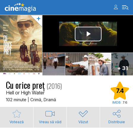
+ 31
Cu orice preţ
(2016)
7.4
Hell or High Water
102 minute | Crimă, Dramă
IMDB:
7.6
Votează
Vreau să văd
Văzut
Distribuie