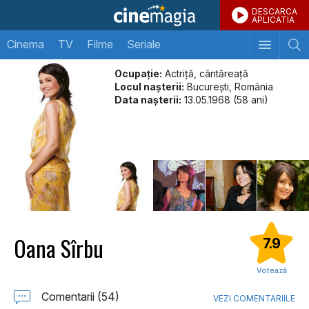
DESCARCA
APLICATIA
Cinema
TV
Filme
Seriale
Ocupație:
Actriță, cântăreață
Locul naşterii:
București, România
Data naşterii:
13.05.1968 (58 ani)
Oana Sîrbu
7.9
Votează
Comentarii (54)
VEZI COMENTARIILE