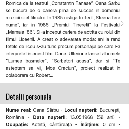
Romica de la teatrul „Constantin Tanase”. Oana Sarbu
se bucura de o cariera plina de succes in domeniul
muzicii si al filmului. In 1985 cistiga trofeul „Steaua fara
nume”, iar in 1986 „Premiul Tineretii” la Festivalul
„Mamaia '86”. Si-a inceput cariera de actrita cu rolul din
filmul Liceenii. A creat o adevarata moda: ani la rand
fetele de liceu s-au tuns precum personajul pe care l-a
interpretat in acest film, Dana. Ulterior a lansat albumele
"Lumea basmelor", "Sarbatori acasa", dar si "Te
asteptam sa vii, Mos Craciun", proiect realizat in
colaborare cu Robert...
Detalii personale
Nume real:
Oana Sârbu -
Locul naşterii:
București,
România -
Data naşterii:
13.05.1968 (58 ani) -
Ocupaţie:
Actriță, cântăreață -
Înălţime:
0 cm -