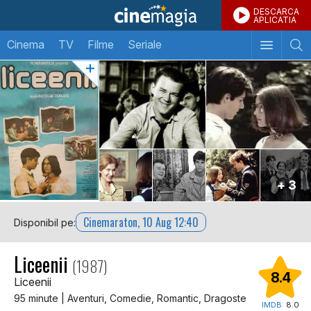
DESCARCA
APLICATIA
Cinema
TV
Filme
Seriale
+ 3
Cinemaraton, 10 Aug 12:40
Disponibil pe:
Liceenii
(1987)
8.4
Liceenii
95 minute | Aventuri, Comedie, Romantic, Dragoste
IMDB:
8.0