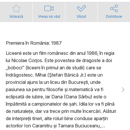
Votează
Vreau să văd
Văzut
Distribuie
Premiera în România: 1987
Liceenii este un film românesc din anul 1986, în regia
lui Nicolae Corjos. Este povestea de dragoste a doi
„boboci” (liceeni în primul an de studii) care se
îndrăgostesc. Mihai (Ștefan Bănică Jr.) este un
provincial ajuns la un liceu din București, unde
pasiunea sa pentru filosofie și matematică va fi
eclipsată de iubire, iar Dana (Oana Sârbu) este o
împătimită a campionatelor de șah. Idila lor va fi plină
de naturalețe, dar va trece prin multe încercări. Alături
de interpreții tineri, alte roluri bine conduse aparțin
actorilor Ion Caramitru și Tamara Buciuceanu,…