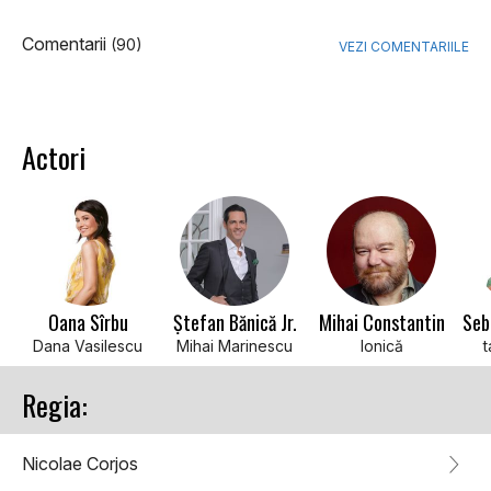
Comentarii
(90)
VEZI COMENTARIILE
Actori
Oana Sîrbu
Ștefan Bănică Jr.
Mihai Constantin
Dana Vasilescu
Mihai Marinescu
Ionică
t
Regia:
Nicolae Corjos