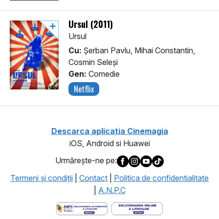
Ursul (2011)
Ursul
Cu:
Șerban Pavlu, Mihai Constantin,
Cosmin Seleși
Gen:
Comedie
Netflix
Descarca aplicatia Cinemagia
iOS, Android si Huawei
Urmăreşte-ne pe:
Termeni şi condiţii
|
Contact
|
Politica de confidentialitate
|
A.N.P.C