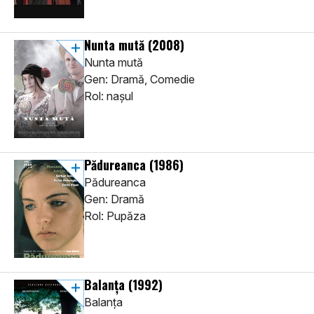
Nunta mută
(2008)
Nunta mută
Gen: Dramă, Comedie
Rol: nașul
Pădureanca
(1986)
Pădureanca
Gen: Dramă
Rol: Pupăza
Balanța
(1992)
Balanța