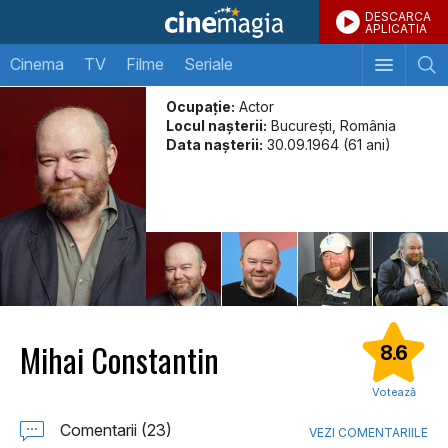
DESCARCA
APLICATIA
Cinema
TV
Filme
Seriale
Ocupație:
Actor
Locul naşterii:
București, România
Data naşterii:
30.09.1964 (61 ani)
Mihai Constantin
8.6
Votează
Comentarii (23)
VEZI COMENTARIILE