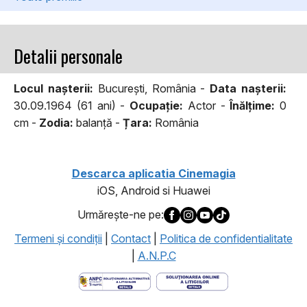
Detalii personale
Locul naşterii:
București, România -
Data naşterii:
30.09.1964 (61 ani) -
Ocupaţie:
Actor -
Înălţime:
0
cm -
Zodia:
balanță -
Țara:
România
Descarca aplicatia Cinemagia
iOS, Android si Huawei
Urmăreşte-ne pe:
Termeni şi condiţii
|
Contact
|
Politica de confidentialitate
|
A.N.P.C