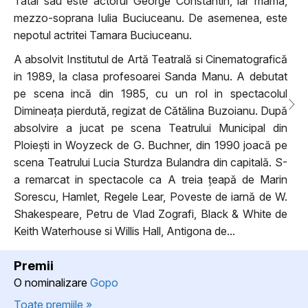
Tatal sau este actorul George Constantin, iar mama,
mezzo-soprana Iulia Buciuceanu. De asemenea, este
nepotul actritei Tamara Buciuceanu.
A absolvit Institutul de Artă Teatrală si Cinematografică
in 1989, la clasa profesoarei Sanda Manu. A debutat
pe scena incă din 1985, cu un rol in spectacolul
Dimineața pierdută, regizat de Cătălina Buzoianu. După
absolvire a jucat pe scena Teatrului Municipal din
Ploiești in Woyzeck de G. Buchner, din 1990 joacă pe
scena Teatrului Lucia Sturdza Bulandra din capitală. S-
a remarcat in spectacole ca A treia țeapă de Marin
Sorescu, Hamlet, Regele Lear, Poveste de iarnă de W.
Shakespeare, Petru de Vlad Zografi, Black & White de
Keith Waterhouse si Willis Hall, Antigona de...
Premii
O nominalizare
Gopo
Toate premiile »