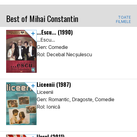
Best of Mihai Constantin
TOATE
FILMELE
...Escu...
(1990)
...Escu...
Gen: Comedie
Rol: Decebal Necșulescu
Liceenii
(1987)
Liceenii
Gen: Romantic, Dragoste, Comedie
Rol: Ionică
Ursul
(2011)