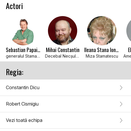
Actori
Sebastian Papaiani
Mihai Constantin
Ileana Stana Ionescu
E
generalul Stamatescu
Decebal Necșulescu
Miza Stamatescu
Regia:
Constantin Dicu
Robert Cismigiu
Vezi toată echipa