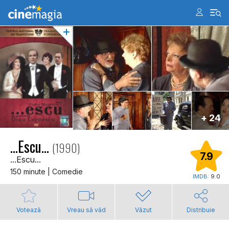
+ 24
...Escu...
(1990)
7.9
...Escu...
150 minute | Comedie
IMDB:
9.0
Votează
Vreau să văd
Văzut
Distribuie