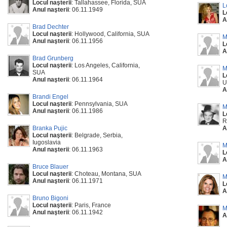
Locul naşterii
: Tallahassee, Florida, SUA
L
Anul naşterii
: 06.11.1949
L
A
Brad Dechter
Locul naşterii
: Hollywood, California, SUA
M
Anul naşterii
: 06.11.1956
L
A
Brad Grunberg
Locul naşterii
: Los Angeles, California,
M
SUA
L
Anul naşterii
: 06.11.1964
U
A
Brandi Engel
Locul naşterii
: Pennsylvania, SUA
M
Anul naşterii
: 06.11.1986
L
R
Branka Pujic
A
Locul naşterii
: Belgrade, Serbia,
Iugoslavia
M
Anul naşterii
: 06.11.1963
L
A
Bruce Blauer
Locul naşterii
: Choteau, Montana, SUA
M
Anul naşterii
: 06.11.1971
L
A
Bruno Bigoni
Locul naşterii
: Paris, France
M
Anul naşterii
: 06.11.1942
A