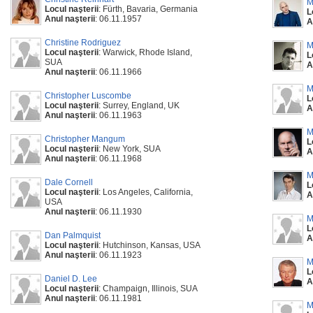
M
Locul naşterii
: Fürth, Bavaria, Germania
L
Anul naşterii
: 06.11.1957
A
Christine Rodriguez
M
Locul naşterii
: Warwick, Rhode Island,
L
SUA
A
Anul naşterii
: 06.11.1966
M
Christopher Luscombe
L
Locul naşterii
: Surrey, England, UK
A
Anul naşterii
: 06.11.1963
M
Christopher Mangum
L
Locul naşterii
: New York, SUA
A
Anul naşterii
: 06.11.1968
M
Dale Cornell
L
Locul naşterii
: Los Angeles, California,
A
USA
Anul naşterii
: 06.11.1930
M
L
Dan Palmquist
A
Locul naşterii
: Hutchinson, Kansas, USA
Anul naşterii
: 06.11.1923
M
L
Daniel D. Lee
A
Locul naşterii
: Champaign, Illinois, SUA
Anul naşterii
: 06.11.1981
M