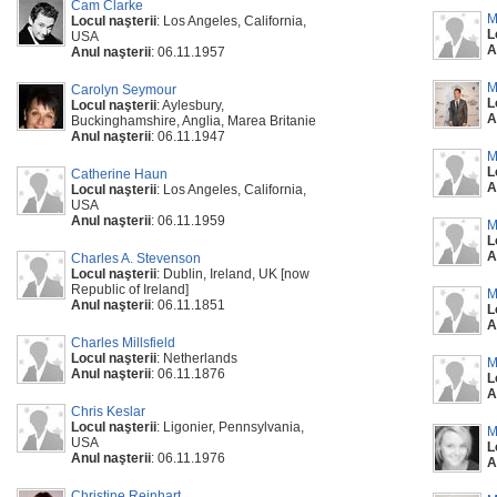
Cam Clarke
M
Locul naşterii
: Los Angeles, California,
L
USA
A
Anul naşterii
: 06.11.1957
M
Carolyn Seymour
L
Locul naşterii
: Aylesbury,
A
Buckinghamshire, Anglia, Marea Britanie
Anul naşterii
: 06.11.1947
M
L
Catherine Haun
A
Locul naşterii
: Los Angeles, California,
USA
Anul naşterii
: 06.11.1959
M
L
A
Charles A. Stevenson
Locul naşterii
: Dublin, Ireland, UK [now
Republic of Ireland]
M
Anul naşterii
: 06.11.1851
L
A
Charles Millsfield
Locul naşterii
: Netherlands
M
Anul naşterii
: 06.11.1876
L
A
Chris Keslar
Locul naşterii
: Ligonier, Pennsylvania,
M
USA
L
Anul naşterii
: 06.11.1976
A
Christine Reinhart