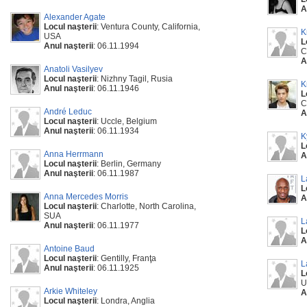
A
Alexander Agate
Locul naşterii
: Ventura County, California,
K
USA
L
Anul naşterii
: 06.11.1994
C
A
Anatoli Vasilyev
Locul naşterii
: Nizhny Tagil, Rusia
K
Anul naşterii
: 06.11.1946
L
C
André Leduc
A
Locul naşterii
: Uccle, Belgium
Anul naşterii
: 06.11.1934
K
L
Anna Herrmann
A
Locul naşterii
: Berlin, Germany
Anul naşterii
: 06.11.1987
L
L
Anna Mercedes Morris
A
Locul naşterii
: Charlotte, North Carolina,
SUA
L
Anul naşterii
: 06.11.1977
L
A
Antoine Baud
Locul naşterii
: Gentilly, Franţa
L
Anul naşterii
: 06.11.1925
L
U
Arkie Whiteley
A
Locul naşterii
: Londra, Anglia