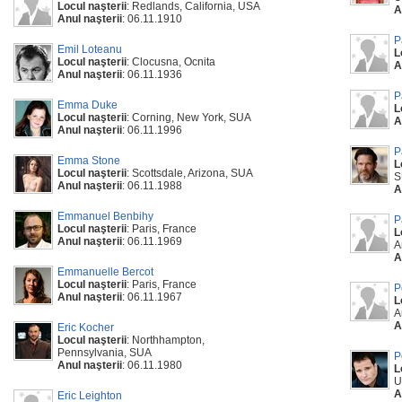
Locul naşterii
: Redlands, California, USA
A
Anul naşterii
: 06.11.1910
P
Emil Loteanu
L
Locul naşterii
: Clocusna, Ocnita
A
Anul naşterii
: 06.11.1936
P
Emma Duke
L
Locul naşterii
: Corning, New York, SUA
A
Anul naşterii
: 06.11.1996
P
Emma Stone
L
Locul naşterii
: Scottsdale, Arizona, SUA
S
Anul naşterii
: 06.11.1988
A
Emmanuel Benbihy
P
Locul naşterii
: Paris, France
L
Anul naşterii
: 06.11.1969
A
A
Emmanuelle Bercot
Locul naşterii
: Paris, France
P
Anul naşterii
: 06.11.1967
L
A
A
Eric Kocher
Locul naşterii
: Northhampton,
Pennsylvania, SUA
P
Anul naşterii
: 06.11.1980
L
U
A
Eric Leighton