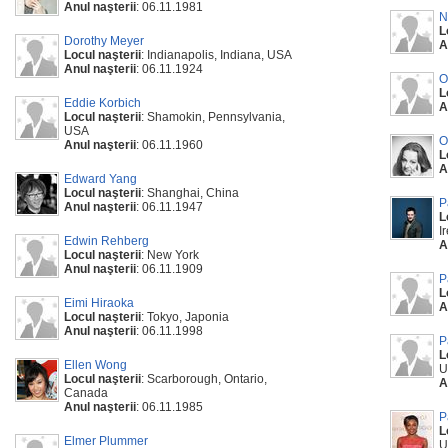
Anul naşterii
: 06.11.1981
N
L
Dorothy Meyer
A
Locul naşterii
: Indianapolis, Indiana, USA
Anul naşterii
: 06.11.1924
O
L
Eddie Korbich
A
Locul naşterii
: Shamokin, Pennsylvania,
USA
O
Anul naşterii
: 06.11.1960
L
A
Edward Yang
Locul naşterii
: Shanghai, China
P
Anul naşterii
: 06.11.1947
L
I
Edwin Rehberg
A
Locul naşterii
: New York
Anul naşterii
: 06.11.1909
P
L
Eimi Hiraoka
A
Locul naşterii
: Tokyo, Japonia
Anul naşterii
: 06.11.1998
P
L
Ellen Wong
U
Locul naşterii
: Scarborough, Ontario,
A
Canada
Anul naşterii
: 06.11.1985
P
L
Elmer Plummer
U