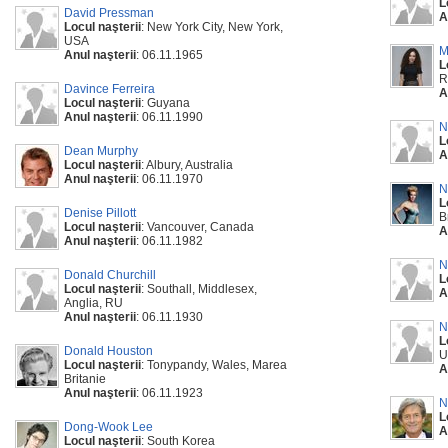
L
David Pressman
A
Locul naşterii
: New York City, New York,
USA
M
Anul naşterii
: 06.11.1965
L
R
Davince Ferreira
A
Locul naşterii
: Guyana
Anul naşterii
: 06.11.1990
N
L
Dean Murphy
A
Locul naşterii
: Albury, Australia
Anul naşterii
: 06.11.1970
N
L
Denise Pillott
B
Locul naşterii
: Vancouver, Canada
A
Anul naşterii
: 06.11.1982
N
Donald Churchill
L
Locul naşterii
: Southall, Middlesex,
A
Anglia, RU
Anul naşterii
: 06.11.1930
N
L
Donald Houston
U
Locul naşterii
: Tonypandy, Wales, Marea
A
Britanie
Anul naşterii
: 06.11.1923
N
L
Dong-Wook Lee
A
Locul naşterii
: South Korea