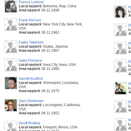
Francis Lederer
Locul naşterii
: Bohemia, Rep. Ceha
R
Anul naşterii
: 06.11.1899
L
A
Frank DeCaro
Locul naşterii
: New York City, New York,
R
USA
L
Anul naşterii
: 06.11.1962
A
Fujiko Takimoto
R
Locul naşterii
: Osaka, Japonia
L
Anul naşterii
: 06.11.1967
A
Gabe Fonseca
R
Locul naşterii
: Iowa City, Iowa, USA
L
Anul naşterii
: 06.11.1980
R
A
Garrett Kruithof
Locul naşterii
: Shreveport, Louisiana,
R
USA
L
Anul naşterii
: 06.11.1975
A
Gary Goetzman
R
Locul naşterii
: Los Angeles, California,
L
USA
A
Anul naşterii
: 06.11.1952
R
Geoff Rodkey
L
Locul naşterii
: Freeport, Illinois, USA
A