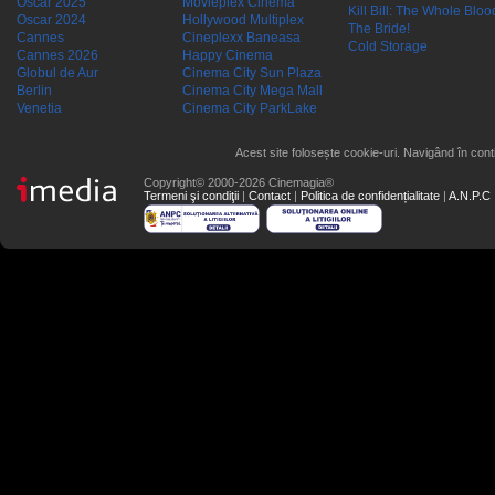
Oscar 2025
Movieplex Cinema
Kill Bill: The Whole Blood
Oscar 2024
Hollywood Multiplex
The Bride!
Cannes
Cineplexx Baneasa
Cold Storage
Cannes 2026
Happy Cinema
Globul de Aur
Cinema City Sun Plaza
Berlin
Cinema City Mega Mall
Venetia
Cinema City ParkLake
Acest site folosește cookie-uri. Navigând în conti
Copyright© 2000-2026 Cinemagia®
Termeni şi condiţii
|
Contact
|
Politica de confidențialitate
|
A.N.P.C