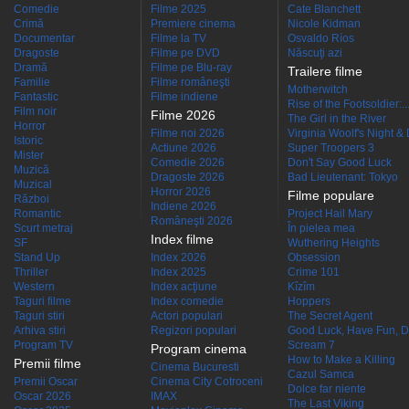
Comedie
Filme 2025
Cate Blanchett
Crimă
Premiere cinema
Nicole Kidman
Documentar
Filme la TV
Osvaldo Ríos
Dragoste
Filme pe DVD
Născuţi azi
Dramă
Filme pe Blu-ray
Trailere filme
Familie
Filme româneşti
Motherwitch
Fantastic
Filme indiene
Rise of the Footsoldier:..
Film noir
Filme 2026
The Girl in the River
Horror
Filme noi 2026
Virginia Woolf's Night &
Istoric
Actiune 2026
Super Troopers 3
Mister
Comedie 2026
Don't Say Good Luck
Muzică
Dragoste 2026
Bad Lieutenant: Tokyo
Muzical
Horror 2026
Filme populare
Război
Indiene 2026
Romantic
Project Hail Mary
Româneşti 2026
Scurt metraj
În pielea mea
Index filme
SF
Wuthering Heights
Stand Up
Index 2026
Obsession
Thriller
Index 2025
Crime 101
Western
Index acţiune
Kîzîm
Taguri filme
Index comedie
Hoppers
Taguri stiri
Actori populari
The Secret Agent
Arhiva stiri
Regizori populari
Good Luck, Have Fun, D
Program TV
Scream 7
Program cinema
How to Make a Killing
Premii filme
Cinema Bucuresti
Cazul Samca
Premii Oscar
Cinema City Cotroceni
Dolce far niente
Oscar 2026
IMAX
The Last Viking