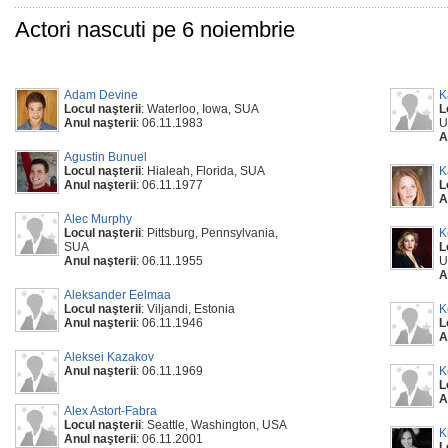
Actori nascuti pe 6 noiembrie
Adam Devine
K
Locul naşterii
: Waterloo, Iowa, SUA
L
Anul naşterii
: 06.11.1983
U
A
Agustin Bunuel
Locul naşterii
: Hialeah, Florida, SUA
K
Anul naşterii
: 06.11.1977
L
A
Alec Murphy
Locul naşterii
: Pittsburg, Pennsylvania,
K
SUA
L
Anul naşterii
: 06.11.1955
U
A
Aleksander Eelmaa
Locul naşterii
: Viljandi, Estonia
K
Anul naşterii
: 06.11.1946
L
A
Aleksei Kazakov
Anul naşterii
: 06.11.1969
K
L
A
Alex Astort-Fabra
Locul naşterii
: Seattle, Washington, USA
K
Anul naşterii
: 06.11.2001
L