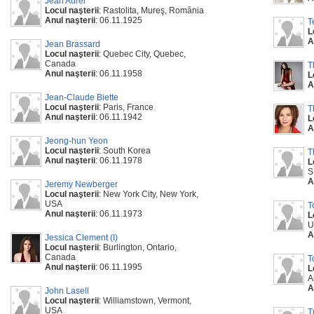
Jean Aurel
Locul naşterii
: Rastolita, Mureş, România
Anul naşterii
: 06.11.1925
T
L
A
Jean Brassard
Locul naşterii
: Quebec City, Quebec,
Canada
T
Anul naşterii
: 06.11.1958
L
A
Jean-Claude Biette
Locul naşterii
: Paris, France
T
Anul naşterii
: 06.11.1942
L
A
Jeong-hun Yeon
Locul naşterii
: South Korea
T
Anul naşterii
: 06.11.1978
L
S
A
Jeremy Newberger
Locul naşterii
: New York City, New York,
USA
T
Anul naşterii
: 06.11.1973
L
U
A
Jessica Clement (I)
Locul naşterii
: Burlington, Ontario,
Canada
T
Anul naşterii
: 06.11.1995
L
A
A
John Lasell
Locul naşterii
: Williamstown, Vermont,
USA
T