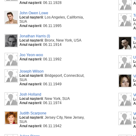
Anul naşterii
: 06.11.1928
A
John Owen Lowe
T
Locul naşterii
: Los Angeles, California,
L
SUA
A
Anul naşterii
: 06.11.1995
A
Jonathan Harris (I)
T
Locul naşterii
: Bronx, New York, USA
L
Anul naşterii
: 06.11.1914
A
Joo Yeon-woo
U
Anul naşterii
: 06.11.1992
L
A
Joseph Wilson
Locul naşterii
: Bridgeport, Connecticut,
V
SUA
L
Anul naşterii
: 06.11.1949
A
Josh Holland
V
Locul naşterii
: New York, SUA
L
Anul naşterii
: 06.11.1974
A
Judith Scarpone
V
Locul naşterii
: Jersey City, New Jersey,
L
SUA
B
Anul naşterii
: 06.11.1942
A