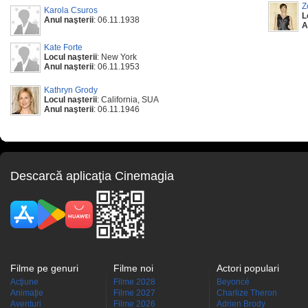
Z
Karola Csuros
L
Anul naşterii
: 06.11.1938
A
Kate Forte
Locul naşterii
: New York
Anul naşterii
: 06.11.1953
Kathryn Grody
Locul naşterii
: California, SUA
Anul naşterii
: 06.11.1946
Descarcă aplicaţia Cinemagia
Filme pe genuri
Filme noi
Actori populari
Acţiune
Filme 2028
Beyoncé
Animaţie
Filme 2027
Charlize Theron
Aventuri
Filme 2026
Adrien Brody