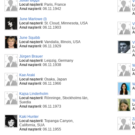
Julian Biggs
V
Locul naşterii
: Paris, France
L
Anul naşterii
: 06.11.1942
U
A
June Marlowe (I)
Locul naşterii
: St. Cloud, Minnesota, USA
V
Anul naşterii
: 06.11.1903
L
A
June Squibb
Locul naşterii
: Vandalia, Illinois, USA
V
Anul naşterii
: 06.11.1929
L
A
A
Jürgen Brauer
Locul naşterii
: Leipzig, Germany
Anul naşterii
: 06.11.1938
W
L
A
Kae Araki
Locul naşterii
: Osaka, Japan
Anul naşterii
: 06.11.1966
W
A
Kajsa Linderholm
Locul naşterii
: Rönninge, Stockholms län,
W
Suedia
L
Anul naşterii
: 06.11.1973
A
Kaki Hunter
Z
Locul naşterii
: Topanga Canyon,
L
California, SUA
A
Anul naşterii
: 06.11.1955