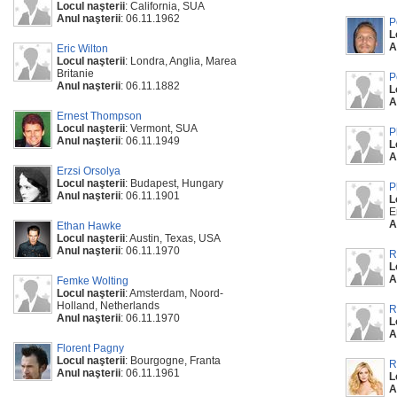
Locul naşterii
: California, SUA
Anul naşterii
: 06.11.1962
P
L
A
Eric Wilton
Locul naşterii
: Londra, Anglia, Marea
Britanie
P
Anul naşterii
: 06.11.1882
L
A
Ernest Thompson
Locul naşterii
: Vermont, SUA
P
Anul naşterii
: 06.11.1949
L
A
Erzsi Orsolya
Locul naşterii
: Budapest, Hungary
P
Anul naşterii
: 06.11.1901
L
E
A
Ethan Hawke
Locul naşterii
: Austin, Texas, USA
Anul naşterii
: 06.11.1970
R
L
A
Femke Wolting
Locul naşterii
: Amsterdam, Noord-
Holland, Netherlands
R
Anul naşterii
: 06.11.1970
L
A
Florent Pagny
Locul naşterii
: Bourgogne, Franta
R
Anul naşterii
: 06.11.1961
L
A