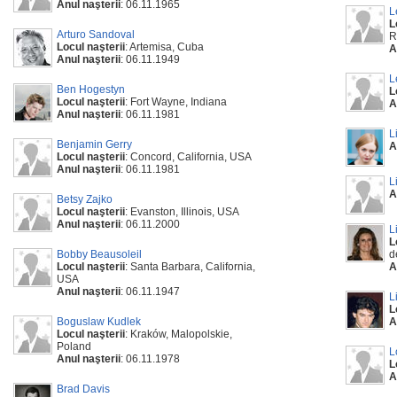
Anul naşterii
: 06.11.1965
L
L
Arturo Sandoval
R
Locul naşterii
: Artemisa, Cuba
A
Anul naşterii
: 06.11.1949
L
Ben Hogestyn
L
Locul naşterii
: Fort Wayne, Indiana
A
Anul naşterii
: 06.11.1981
L
Benjamin Gerry
A
Locul naşterii
: Concord, California, USA
Anul naşterii
: 06.11.1981
L
A
Betsy Zajko
Locul naşterii
: Evanston, Illinois, USA
Anul naşterii
: 06.11.2000
L
L
Bobby Beausoleil
d
Locul naşterii
: Santa Barbara, California,
A
USA
Anul naşterii
: 06.11.1947
L
L
Boguslaw Kudlek
A
Locul naşterii
: Kraków, Malopolskie,
Poland
L
Anul naşterii
: 06.11.1978
L
A
Brad Davis