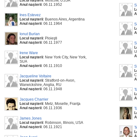
Locul naşterii
: Moscow, USSR
Anul naşterii
: 06.11.1952
S
L
A
Ines Estevez
Locul naşterii
: Buenos Aires, Argentina
Anul naşterii
: 06.11.1964
S
L
A
Ionut Burlan
Locul naşterii
: Ploieşti
Anul naşterii
: 06.11.1977
S
L
U
Irene Ware
A
Locul naşterii
: New York City, New York,
SUA
Anul naşterii
: 06.11.1910
S
L
C
Jacqueline Voltaire
A
Locul naşterii
: Stratford-on-Avon,
Warwickshire, Anglia, RU
Anul naşterii
: 06.11.1948
T
L
A
Jacques Charrier
Locul naşterii
: Metz, Moselle, Franţa
Anul naşterii
: 06.11.1936
T
L
A
James Jones
Locul naşterii
: Robinson, Illinois, USA
Anul naşterii
: 06.11.1921
T
L
A