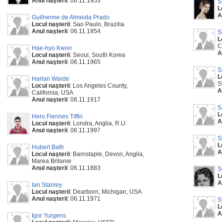
Anul naşterii
: 06.11.1953
S
L
A
Guilherme de Almeida Prado
Locul naşterii
: Sao Paulo, Brazilia
Anul naşterii
: 06.11.1954
S
L
C
Hae-hyo Kwon
A
Locul naşterii
: Seoul, South Korea
Anul naşterii
: 06.11.1965
S
L
Harlan Warde
S
Locul naşterii
: Los Angeles County,
A
California, USA
Anul naşterii
: 06.11.1917
S
L
Hero Fiennes Tiffin
A
Locul naşterii
: Londra, Anglia, R.U.
Anul naşterii
: 06.11.1997
S
L
Hubert Bath
A
Locul naşterii
: Barnstaple, Devon, Anglia,
Marea Britanie
Anul naşterii
: 06.11.1883
S
L
A
Ian Stanley
Locul naşterii
: Dearborn, Michigan, USA
Anul naşterii
: 06.11.1971
S
L
A
Igor Yurgens