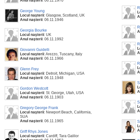
Anul naşterii
: 06.11.1970
R
George Young
L
Locul naşterii
: Glasgow, Scotland, UK
A
Anul naşterii
: 06.11.1946
R
Georgia Bourke
A
Locul naşterii
: UK
Anul naşterii
: 06.11.1992
R
L
Giovanni Guidelli
A
Locul naşterii
: Arezzo, Tuscany, Italy
Anul naşterii
: 06.11.1966
R
L
Glenn Frey
A
Locul naşterii
: Detroit, Michigan, USA
Anul naşterii
: 06.11.1948
S
L
Gordon Westcott
A
Locul naşterii
: St. George, Utah, USA
Anul naşterii
: 06.11.1903
S
L
Gregory George Frank
A
Locul naşterii
: Newport Beach, California,
SUA
Anul naşterii
: 06.11.1965
S
L
A
Griff Rhys Jones
Locul naşterii
: Cardiff, Tara Galilor