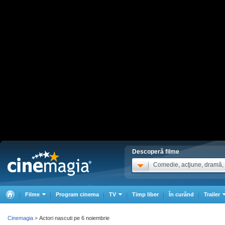
Descoperă filme
Comedie, acţiune, dramă, .
Filme
Program cinema
TV
Timp liber
În curând
Trailer
Cinemagia
Actori nascuti pe 6 noiembrie
>