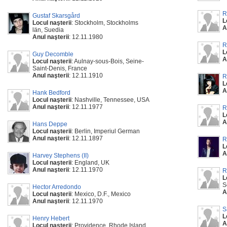
R
Gustaf Skarsgård
L
Locul naşterii
: Stockholm, Stockholms
A
län, Suedia
Anul naşterii
: 12.11.1980
R
L
Guy Decomble
A
Locul naşterii
: Aulnay-sous-Bois, Seine-
Saint-Denis, France
Anul naşterii
: 12.11.1910
R
L
A
Hank Bedford
Locul naşterii
: Nashville, Tennessee, USA
Anul naşterii
: 12.11.1977
R
L
A
Hans Deppe
Locul naşterii
: Berlin, Imperiul German
Anul naşterii
: 12.11.1897
R
L
A
Harvey Stephens (II)
Locul naşterii
: England, UK
Anul naşterii
: 12.11.1970
R
L
S
Hector Arredondo
A
Locul naşterii
: Mexico, D.F., Mexico
Anul naşterii
: 12.11.1970
S
L
Henry Hebert
A
Locul naşterii
: Providence, Rhode Island,