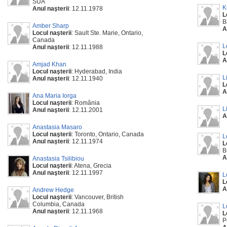
SUA
K
Anul naşterii
: 12.11.1978
L
B
Amber Sharp
A
Locul naşterii
: Sault Ste. Marie, Ontario,
Canada
L
Anul naşterii
: 12.11.1988
L
A
Amjad Khan
Locul naşterii
: Hyderabad, India
L
Anul naşterii
: 12.11.1940
L
A
Ana Maria Iorga
Locul naşterii
: România
L
Anul naşterii
: 12.11.2001
A
Anastasia Masaro
Locul naşterii
: Toronto, Ontario, Canada
L
Anul naşterii
: 12.11.1974
L
B
A
Anastasia Tsilibiou
Locul naşterii
: Atena, Grecia
Anul naşterii
: 12.11.1997
L
L
A
Andrew Hedge
Locul naşterii
: Vancouver, British
Columbia, Canada
L
Anul naşterii
: 12.11.1968
L
P