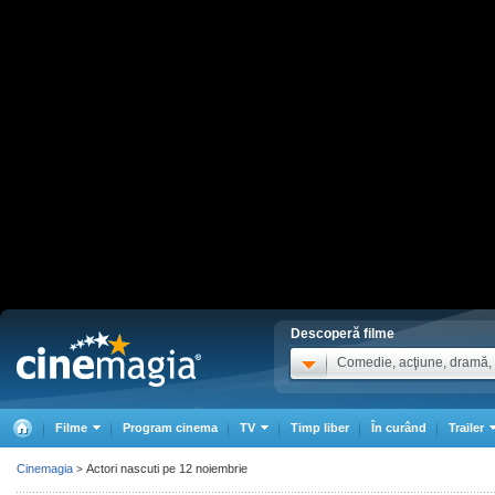
Descoperă filme
Comedie, acţiune, dramă, .
Filme
Program cinema
TV
Timp liber
În curând
Trailer
Cinemagia
Actori nascuti pe 12 noiembrie
>