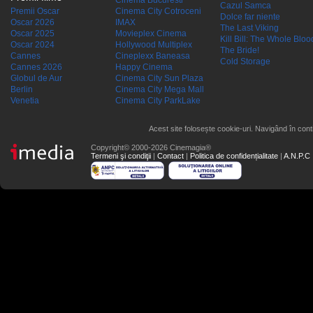
Cinema Bucuresti
Cazul Samca
Premii Oscar
Cinema City Cotroceni
Dolce far niente
Oscar 2026
IMAX
The Last Viking
Oscar 2025
Movieplex Cinema
Kill Bill: The Whole Blood
Oscar 2024
Hollywood Multiplex
The Bride!
Cannes
Cineplexx Baneasa
Cold Storage
Cannes 2026
Happy Cinema
Globul de Aur
Cinema City Sun Plaza
Berlin
Cinema City Mega Mall
Venetia
Cinema City ParkLake
Acest site folosește cookie-uri. Navigând în conti
Copyright© 2000-2026 Cinemagia®
Termeni şi condiţii
|
Contact
|
Politica de confidențialitate
|
A.N.P.C