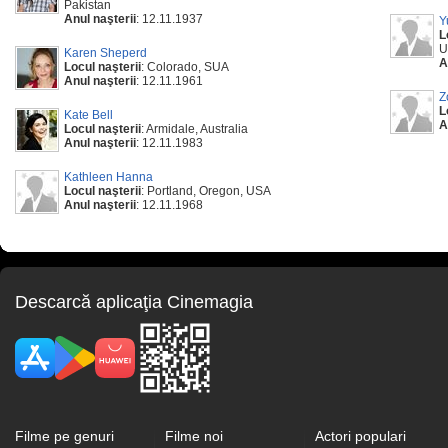
Pakistan
Anul naşterii
: 12.11.1937
Y
L
U
Karen Sheperd
A
Locul naşterii
: Colorado, SUA
Anul naşterii
: 12.11.1961
Z
L
Kate Bell
A
Locul naşterii
: Armidale, Australia
Anul naşterii
: 12.11.1983
Kathleen Hanna
Locul naşterii
: Portland, Oregon, USA
Anul naşterii
: 12.11.1968
Descarcă aplicaţia Cinemagia
Filme pe genuri
Filme noi
Actori populari