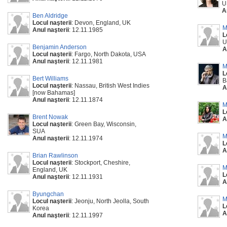
U
A
Ben Aldridge
Locul naşterii
: Devon, England, UK
M
Anul naşterii
: 12.11.1985
L
U
Benjamin Anderson
A
Locul naşterii
: Fargo, North Dakota, USA
Anul naşterii
: 12.11.1981
M
L
Bert Williams
B
Locul naşterii
: Nassau, British West Indies
A
[now Bahamas]
Anul naşterii
: 12.11.1874
M
L
Brent Nowak
A
Locul naşterii
: Green Bay, Wisconsin,
SUA
M
Anul naşterii
: 12.11.1974
L
A
Brian Rawlinson
Locul naşterii
: Stockport, Cheshire,
M
England, UK
L
Anul naşterii
: 12.11.1931
A
Byungchan
M
Locul naşterii
: Jeonju, North Jeolla, South
L
Korea
A
Anul naşterii
: 12.11.1997