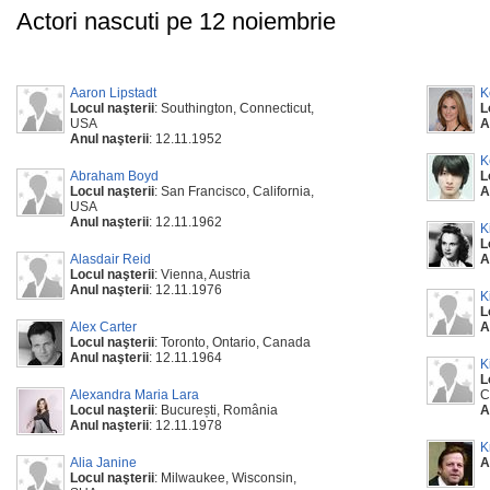
Actori nascuti pe 12 noiembrie
Aaron Lipstadt
K
Locul naşterii
: Southington, Connecticut,
L
USA
A
Anul naşterii
: 12.11.1952
K
Abraham Boyd
L
Locul naşterii
: San Francisco, California,
A
USA
Anul naşterii
: 12.11.1962
K
L
Alasdair Reid
A
Locul naşterii
: Vienna, Austria
Anul naşterii
: 12.11.1976
K
L
Alex Carter
A
Locul naşterii
: Toronto, Ontario, Canada
Anul naşterii
: 12.11.1964
K
L
Alexandra Maria Lara
C
Locul naşterii
: București, România
A
Anul naşterii
: 12.11.1978
K
Alia Janine
A
Locul naşterii
: Milwaukee, Wisconsin,