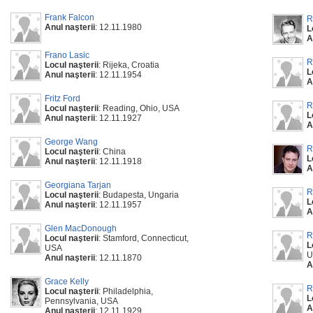
Frank Falcon
R
Anul naşterii
: 12.11.1980
L
A
Frano Lasic
R
Locul naşterii
: Rijeka, Croatia
L
Anul naşterii
: 12.11.1954
A
Fritz Ford
R
Locul naşterii
: Reading, Ohio, USA
L
Anul naşterii
: 12.11.1927
A
George Wang
R
Locul naşterii
: China
L
Anul naşterii
: 12.11.1918
A
Georgiana Tarjan
R
Locul naşterii
: Budapesta, Ungaria
L
Anul naşterii
: 12.11.1957
A
Glen MacDonough
R
Locul naşterii
: Stamford, Connecticut,
L
USA
U
Anul naşterii
: 12.11.1870
A
Grace Kelly
R
Locul naşterii
: Philadelphia,
L
Pennsylvania, USA
A
Anul naşterii
: 12.11.1929