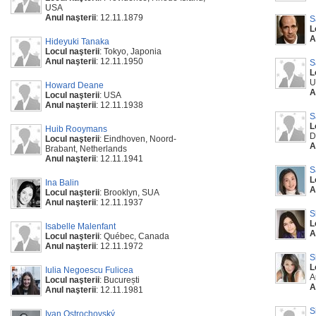
USA
Anul naşterii
: 12.11.1879
S
L
A
Hideyuki Tanaka
Locul naşterii
: Tokyo, Japonia
Anul naşterii
: 12.11.1950
S
L
U
Howard Deane
A
Locul naşterii
: USA
Anul naşterii
: 12.11.1938
S
L
Huib Rooymans
D
Locul naşterii
: Eindhoven, Noord-
A
Brabant, Netherlands
Anul naşterii
: 12.11.1941
S
L
Ina Balin
A
Locul naşterii
: Brooklyn, SUA
Anul naşterii
: 12.11.1937
S
L
Isabelle Malenfant
A
Locul naşterii
: Québec, Canada
Anul naşterii
: 12.11.1972
S
L
Iulia Negoescu Fulicea
A
Locul naşterii
: București
A
Anul naşterii
: 12.11.1981
S
Ivan Ostrochovský