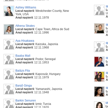
M
Ashley Williams
L
Locul naşterii
: Westchester County, New
U
York, USA
A
Anul naşterii
: 12.11.1978
M
Athena Strates
L
Locul naşterii
: Cape Town, Africa de Sud
U
Anul naşterii
: 12.11.1996
A
Aya Hisakawa
M
Locul naşterii
: Kaizuka, Japonia
L
Anul naşterii
: 12.11.1968
A
Baaba Mall
M
Locul naşterii
: Podor, Senegal
L
Anul naşterii
: 12.11.1953
A
Balázs Fila
M
Locul naşterii
: Kaposvár, Hungary
L
Anul naşterii
: 12.11.1979
A
Banjô Ginga
M
Locul naşterii
: Yamanashi, Japonia
L
Anul naşterii
: 12.11.1948
A
Barkin Senuren
M
Locul naşterii
: Izmir, Turcia
L
Anul naşterii
: 12.11.1970