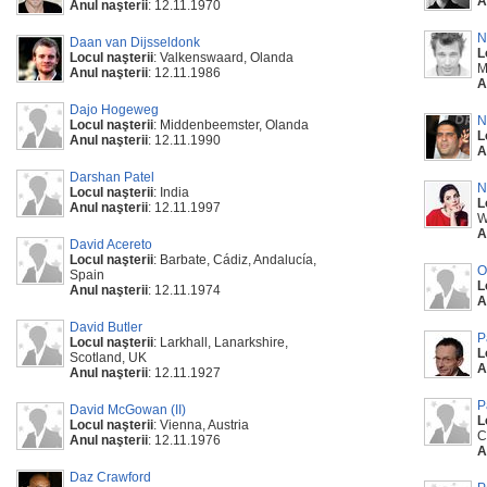
A
Anul naşterii
: 12.11.1970
N
Daan van Dijsseldonk
L
Locul naşterii
: Valkenswaard, Olanda
M
Anul naşterii
: 12.11.1986
A
Dajo Hogeweg
N
Locul naşterii
: Middenbeemster, Olanda
L
Anul naşterii
: 12.11.1990
A
Darshan Patel
N
Locul naşterii
: India
L
Anul naşterii
: 12.11.1997
W
A
David Acereto
Locul naşterii
: Barbate, Cádiz, Andalucía,
O
Spain
L
Anul naşterii
: 12.11.1974
A
David Butler
P
Locul naşterii
: Larkhall, Lanarkshire,
L
Scotland, UK
A
Anul naşterii
: 12.11.1927
P
David McGowan (II)
L
Locul naşterii
: Vienna, Austria
C
Anul naşterii
: 12.11.1976
A
Daz Crawford