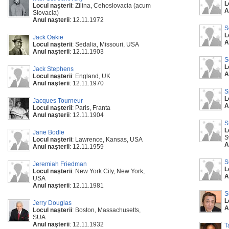
L
Locul naşterii
: Zilina, Cehoslovacia (acum
A
Slovacia)
Anul naşterii
: 12.11.1972
S
L
Jack Oakie
A
Locul naşterii
: Sedalia, Missouri, USA
Anul naşterii
: 12.11.1903
S
L
Jack Stephens
A
Locul naşterii
: England, UK
Anul naşterii
: 12.11.1970
S
L
Jacques Tourneur
A
Locul naşterii
: Paris, Franta
Anul naşterii
: 12.11.1904
S
L
Jane Bodle
S
Locul naşterii
: Lawrence, Kansas, USA
A
Anul naşterii
: 12.11.1959
S
Jeremiah Friedman
L
Locul naşterii
: New York City, New York,
A
USA
Anul naşterii
: 12.11.1981
S
L
Jerry Douglas
A
Locul naşterii
: Boston, Massachusetts,
SUA
Anul naşterii
: 12.11.1932
T