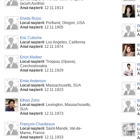
(acum Austria)
R
Anul naşterii
: 12.11.1913
L
A
Elvida Rizzo
Locul naşterii
: Portland, Oregon, USA
R
Anul naşterii
: 12.11.1905
L
A
Eric Cubiche
Locul naşterii
: Los Angeles, California
R
Anul naşterii
: 12.11.1974
L
A
Erich Kleiber
Locul naşterii
: Troppau (Opava),
R
Czechoslovakia
L
Anul naşterii
: 12.11.1929
A
Ernie Anderson
R
Locul naşterii
: Massachusetts, SUA
A
Anul naşterii
: 12.11.1923
Ethan Zohn
R
Locul naşterii
: Lexington, Massachusetts,
L
SUA
U
Anul naşterii
: 12.11.1973
A
François Chardeaux
R
Locul naşterii
: Saint-Mandé, Val-de-
L
Marne, France
S
Anul naşterii
: 12.11.1933
A