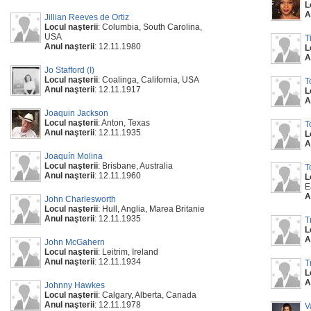
L
A
Jillian Reeves de Ortiz
Locul naşterii
: Columbia, South Carolina,
USA
T
Anul naşterii
: 12.11.1980
L
A
Jo Stafford (I)
Locul naşterii
: Coalinga, California, USA
T
Anul naşterii
: 12.11.1917
L
A
Joaquin Jackson
Locul naşterii
: Anton, Texas
T
Anul naşterii
: 12.11.1935
L
A
Joaquín Molina
Locul naşterii
: Brisbane, Australia
T
Anul naşterii
: 12.11.1960
L
E
A
John Charlesworth
Locul naşterii
: Hull, Anglia, Marea Britanie
Anul naşterii
: 12.11.1935
T
L
A
John McGahern
Locul naşterii
: Leitrim, Ireland
Anul naşterii
: 12.11.1934
T
L
A
Johnny Hawkes
Locul naşterii
: Calgary, Alberta, Canada
Anul naşterii
: 12.11.1978
V