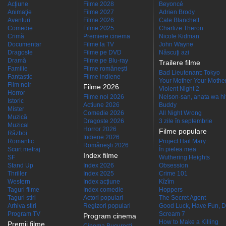
Acţiune
Filme 2028
Beyoncé
Animaţie
Filme 2027
Adrien Brody
Aventuri
Filme 2026
Cate Blanchett
Comedie
Filme 2025
Charlize Theron
Crimă
Premiere cinema
Nicole Kidman
Documentar
Filme la TV
John Wayne
Dragoste
Filme pe DVD
Născuţi azi
Dramă
Filme pe Blu-ray
Trailere filme
Familie
Filme româneşti
Bad Lieutenant: Tokyo
Fantastic
Filme indiene
Your Mother Your Mother 
Film noir
Filme 2026
Violent Night 2
Horror
Filme noi 2026
Nelson-san, anata wa hit
Istoric
Actiune 2026
Buddy
Mister
Comedie 2026
All Night Wrong
Muzică
Dragoste 2026
3 zile în septembrie
Muzical
Horror 2026
Filme populare
Război
Indiene 2026
Romantic
Project Hail Mary
Româneşti 2026
Scurt metraj
În pielea mea
Index filme
SF
Wuthering Heights
Stand Up
Index 2026
Obsession
Thriller
Index 2025
Crime 101
Western
Index acţiune
Kîzîm
Taguri filme
Index comedie
Hoppers
Taguri stiri
Actori populari
The Secret Agent
Arhiva stiri
Regizori populari
Good Luck, Have Fun, D
Program TV
Scream 7
Program cinema
How to Make a Killing
Premii filme