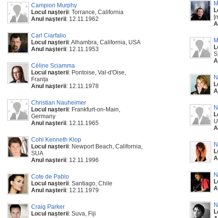
M
Campion Murphy
L
Locul naşterii
: Torrance, California
[
Anul naşterii
: 12.11.1962
A
Carl Ciarfalio
M
Locul naşterii
: Alhambra, California, USA
L
Anul naşterii
: 12.11.1953
S
A
Céline Sciamma
Locul naşterii
: Pontoise, Val-d'Oise,
N
Franța
L
Anul naşterii
: 12.11.1978
A
Christian Nauheimer
N
Locul naşterii
: Frankfurt-on-Main,
L
Germany
U
Anul naşterii
: 12.11.1965
A
Cohl Kenneth Klop
N
Locul naşterii
: Newport Beach, California,
L
SUA
A
Anul naşterii
: 12.11.1996
N
Cote de Pablo
L
Locul naşterii
: Santiago, Chile
A
Anul naşterii
: 12.11.1979
N
Craig Parker
L
Locul naşterii
: Suva, Fiji