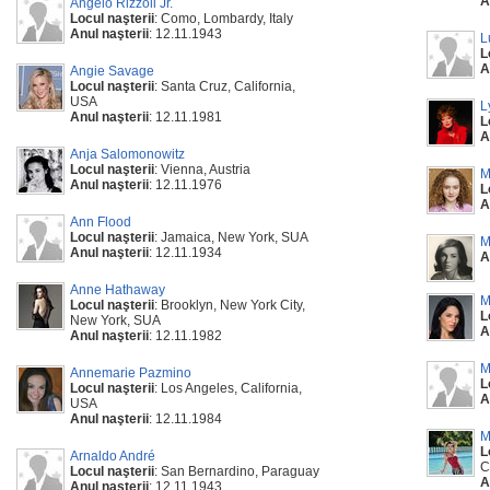
A
Angelo Rizzoli Jr.
Locul naşterii
: Como, Lombardy, Italy
Anul naşterii
: 12.11.1943
L
L
A
Angie Savage
Locul naşterii
: Santa Cruz, California,
USA
L
Anul naşterii
: 12.11.1981
L
A
Anja Salomonowitz
Locul naşterii
: Vienna, Austria
M
Anul naşterii
: 12.11.1976
L
A
Ann Flood
Locul naşterii
: Jamaica, New York, SUA
M
Anul naşterii
: 12.11.1934
A
Anne Hathaway
M
Locul naşterii
: Brooklyn, New York City,
L
New York, SUA
A
Anul naşterii
: 12.11.1982
M
Annemarie Pazmino
L
Locul naşterii
: Los Angeles, California,
A
USA
Anul naşterii
: 12.11.1984
M
L
Arnaldo André
C
Locul naşterii
: San Bernardino, Paraguay
A
Anul naşterii
: 12.11.1943