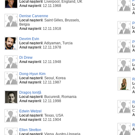
P
Locul naşterii
: Liverpool, England, UK
L
Anul naşterii
: 12.11.1968
J
A
Denise Carvenne
Locul naşterii
: Saint Gilles, Brussels,
P
Belgia
L
Anul naşterii
: 12.11.1918
A
Devrim Evin
P
Locul naşterii
: Adiyaman, Turcia
L
Anul naşterii
: 12.11.1978
A
Di Drew
P
Anul naşterii
: 12.11.1948
L
A
Dong-Hyun Kim
Locul naşterii
: Seoul, Korea
R
Anul naşterii
: 12.11.1987
L
A
A
Dragoș Ioniță
Locul naşterii
: Bucuresti, Romania
Anul naşterii
: 12.11.1998
R
L
C
Edwin Wetzel
A
Locul naşterii
: Texas, USA
Anul naşterii
: 12.11.1904
R
A
Ellen Stretton
Locul naşterii
: Viena, Austro-Ungaria