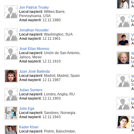
L
A
Jon Patrick Trosky
Locul naşterii
: Wilkes Barre,
Pennsylvania, USA
V
Anul naşterii
: 12.11.1980
L
A
Jonathan Nossiter
Locul naşterii
: Washington, SUA
V
Anul naşterii
: 12.11.1961
L
A
José Elías Moreno
Locul naşterii
: Unión de San Antonio,
W
Jalisco, Mexic
L
Anul naşterii
: 12.11.1910
U
A
Juan José Ballesta
Locul naşterii
: Madrid, Madrid, Spain
W
Anul naşterii
: 12.11.1987
L
S
A
Julian Somers
Locul naşterii
: Londra, Anglia, RU
Anul naşterii
: 12.11.1903
W
L
A
Julie Ege
Locul naşterii
: Sandnes, Norvegia
Anul naşterii
: 12.11.1943
W
L
U
Kader Khan
A
Locul naşterii
: Pishin, Baluchistan,