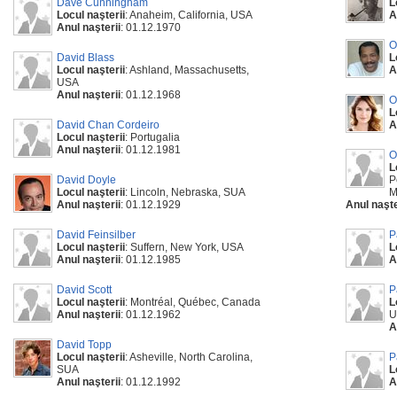
Dave Cunningham
L
Locul naşterii
: Anaheim, California, USA
A
Anul naşterii
: 01.12.1970
O
David Blass
L
Locul naşterii
: Ashland, Massachusetts,
A
USA
Anul naşterii
: 01.12.1968
O
L
David Chan Cordeiro
A
Locul naşterii
: Portugalia
Anul naşterii
: 01.12.1981
O
L
David Doyle
P
Locul naşterii
: Lincoln, Nebraska, SUA
M
Anul naşterii
: 01.12.1929
Anul naşte
David Feinsilber
P
Locul naşterii
: Suffern, New York, USA
L
Anul naşterii
: 01.12.1985
A
David Scott
P
Locul naşterii
: Montréal, Québec, Canada
L
Anul naşterii
: 01.12.1962
U
A
David Topp
Locul naşterii
: Asheville, North Carolina,
P
SUA
L
Anul naşterii
: 01.12.1992
A