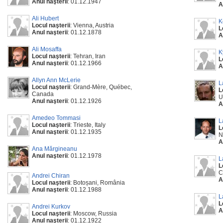
Anul naşterii
: 01.12.1947
A
Ali Hubert
K
Locul naşterii
: Vienna, Austria
L
Anul naşterii
: 01.12.1878
A
Ali Mosaffa
K
Locul naşterii
: Tehran, Iran
L
Anul naşterii
: 01.12.1966
A
Allyn Ann McLerie
L
Locul naşterii
: Grand-Mère, Québec,
L
Canada
U
Anul naşterii
: 01.12.1926
A
Amedeo Tommasi
L
Locul naşterii
: Trieste, Italy
L
Anul naşterii
: 01.12.1935
N
A
Ana Mărgineanu
Anul naşterii
: 01.12.1978
L
L
C
Andrei Chiran
A
Locul naşterii
: Botoșani, România
Anul naşterii
: 01.12.1988
L
L
Andrei Kurkov
A
Locul naşterii
: Moscow, Russia
Anul naşterii
: 01.12.1922