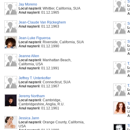
S
Jay Moreno
L
Locul naşterii
: Whittier, California, SUA
U
Anul naşterii
: 01.12.1965
A
Jean-Claude Van Rijckeghem
S
Anul naşterii
: 01.12.1963
L
A
Jean-Luke Figueroa
S
Locul naşterii
: Riverside, California, SUA
L
Anul naşterii
: 01.12.1990
U
A
Jeanne Allen
Locul naşterii
: Manhattan Beach,
T
California, USA
L
Anul naşterii
: 01.12.1991
P
A
Jeffrey T. Unterkofler
Locul naşterii
: Connecticut, SUA
T
Anul naşterii
: 01.12.1967
L
A
Jeremy Northam
Locul naşterii
: Cambridge,
T
Cambridgeshire, Anglia, R.U.
L
Anul naşterii
: 01.12.1961
U
A
Jessica Jann
Locul naşterii
: Orange County, California,
T
USA
L