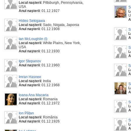
Locul naşterii
: Pittsburgh, Pennsylvania,
USA
S
Anul naşterii
: 01.12.1927
L
U
A
Hideo Sekigawa
Locul naşterii
: Sado, Niigata, Japonia
Anul naşterii
: 01.12.1908
S
L
A
Ian McLoughlin (I)
Locul naşterii
: White Plains, New York,
USA
S
Anul naşterii
: 01.12.1930
L
A
Igor Stepanov
Anul naşterii
: 01.12.1960
S
L
A
Imran Hasnee
Locul naşterii
: India
S
Anul naşterii
: 01.12.1968
L
A
Ioana Ana Macaria
Locul naşterii
: Romania
S
Anul naşterii
: 01.12.1972
L
A
Ion Pățan
Locul naşterii
: România
S
Anul naşterii
: 01.12.1926
L
A