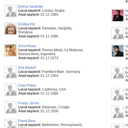
A
Emma Sackville
Locul naşterii
: Londra, Anglia
R
Anul naşterii
: 01.12.1989
L
A
Emõke Pál
Locul naşterii
: Remetea, Harghita,
R
România
L
Anul naşterii
: 01.12.1988
A
Erica Rivas
R
Locul naşterii
: Ramos Mejía, La Matanza,
L
Buenos Aires, Argentina
R
Anul naşterii
: 01.12.1974
A
Erik Radolf
R
Locul naşterii
: Frankfurt Main, Germany
L
Anul naşterii
: 01.12.1904
A
A
Evan Paley
Locul naşterii
: California, USA
R
Anul naşterii
: 01.12.1988
L
A
Franjo Jurcec
Locul naşterii
: Hodosan, Croaţia
R
Anul naşterii
: 01.12.1936
L
A
Frank Baur
Locul naşterii
: Bethlehem, Pennsylvania,
R