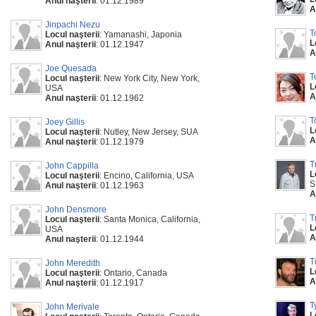
Anul naşterii
: 01.12.1989
A
Jinpachi Nezu
T
Locul naşterii
: Yamanashi, Japonia
L
Anul naşterii
: 01.12.1947
A
Joe Quesada
T
Locul naşterii
: New York City, New York,
L
USA
A
Anul naşterii
: 01.12.1962
T
Joey Gillis
L
Locul naşterii
: Nutley, New Jersey, SUA
A
Anul naşterii
: 01.12.1979
T
John Cappilla
L
Locul naşterii
: Encino, California, USA
S
Anul naşterii
: 01.12.1963
A
John Densmore
T
Locul naşterii
: Santa Monica, California,
L
USA
A
Anul naşterii
: 01.12.1944
T
John Meredith
L
Locul naşterii
: Ontario, Canada
A
Anul naşterii
: 01.12.1917
T
John Merivale
L