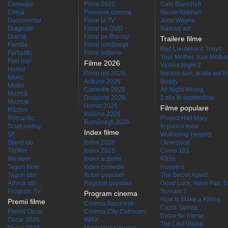
Comedie
Filme 2025
Cate Blanchett
Crimă
Premiere cinema
Nicole Kidman
Documentar
Filme la TV
John Wayne
Dragoste
Filme pe DVD
Născuţi azi
Dramă
Filme pe Blu-ray
Trailere filme
Familie
Filme româneşti
Bad Lieutenant: Tokyo
Fantastic
Filme indiene
Your Mother Your Mother 
Film noir
Filme 2026
Violent Night 2
Horror
Filme noi 2026
Nelson-san, anata wa hit
Istoric
Actiune 2026
Buddy
Mister
Comedie 2026
All Night Wrong
Muzică
Dragoste 2026
3 zile în septembrie
Muzical
Horror 2026
Filme populare
Război
Indiene 2026
Romantic
Project Hail Mary
Româneşti 2026
Scurt metraj
În pielea mea
Index filme
SF
Wuthering Heights
Stand Up
Index 2026
Obsession
Thriller
Index 2025
Crime 101
Western
Index acţiune
Kîzîm
Taguri filme
Index comedie
Hoppers
Taguri stiri
Actori populari
The Secret Agent
Arhiva stiri
Regizori populari
Good Luck, Have Fun, D
Program TV
Scream 7
Program cinema
How to Make a Killing
Premii filme
Cinema Bucuresti
Cazul Samca
Premii Oscar
Cinema City Cotroceni
Dolce far niente
Oscar 2026
IMAX
The Last Viking