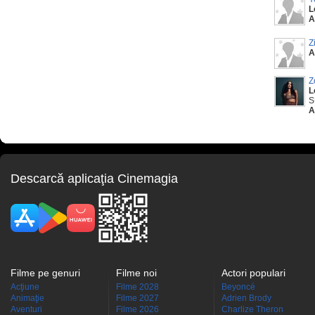
L
A
Z
A
Z
L
S
A
Descarcă aplicaţia Cinemagia
Filme pe genuri
Filme noi
Actori populari
Acţiune
Filme 2028
Beyoncé
Animaţie
Filme 2027
Adrien Brody
Aventuri
Filme 2026
Charlize Theron