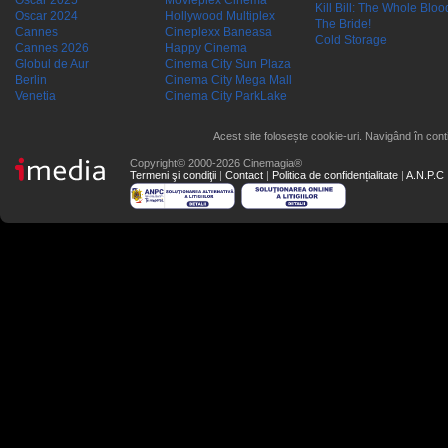
Oscar 2025
Movieplex Cinema
Kill Bill: The Whole Blood
Oscar 2024
Hollywood Multiplex
The Bride!
Cannes
Cineplexx Baneasa
Cold Storage
Cannes 2026
Happy Cinema
Globul de Aur
Cinema City Sun Plaza
Berlin
Cinema City Mega Mall
Venetia
Cinema City ParkLake
Acest site folosește cookie-uri. Navigând în conti
Copyright© 2000-2026 Cinemagia®
Termeni şi condiţii
|
Contact
|
Politica de confidențialitate
|
A.N.P.C