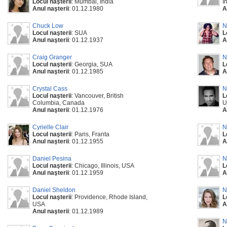
Locul naşterii
: Mumbai, India
I
Anul naşterii
: 01.12.1980
A
Chuck Low
N
Locul naşterii
: SUA
L
Anul naşterii
: 01.12.1937
A
Craig Granger
N
Locul naşterii
: Georgia, SUA
L
Anul naşterii
: 01.12.1985
A
Crystal Cass
N
Locul naşterii
: Vancouver, British
L
Columbia, Canada
U
Anul naşterii
: 01.12.1976
A
Cyrielle Clair
N
Locul naşterii
: Paris, Franta
L
Anul naşterii
: 01.12.1955
A
Daniel Pesina
N
Locul naşterii
: Chicago, Illinois, USA
L
Anul naşterii
: 01.12.1959
A
Daniel Sheldon
N
Locul naşterii
: Providence, Rhode Island,
L
USA
A
Anul naşterii
: 01.12.1989
N