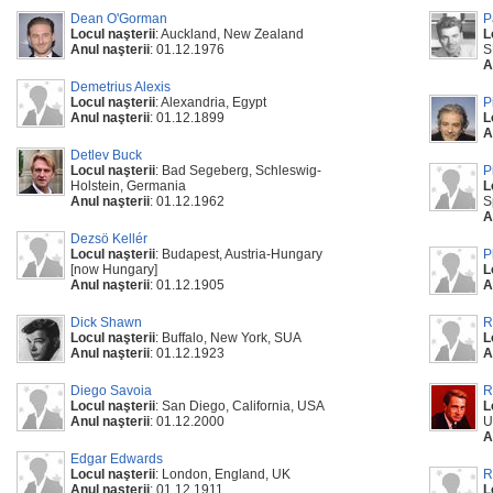
Dean O'Gorman
P
Locul naşterii
: Auckland, New Zealand
L
Anul naşterii
: 01.12.1976
S
A
Demetrius Alexis
Locul naşterii
: Alexandria, Egypt
P
Anul naşterii
: 01.12.1899
L
A
Detlev Buck
Locul naşterii
: Bad Segeberg, Schleswig-
P
Holstein, Germania
L
Anul naşterii
: 01.12.1962
S
A
Dezsö Kellér
Locul naşterii
: Budapest, Austria-Hungary
P
[now Hungary]
L
Anul naşterii
: 01.12.1905
A
Dick Shawn
R
Locul naşterii
: Buffalo, New York, SUA
L
Anul naşterii
: 01.12.1923
A
Diego Savoia
R
Locul naşterii
: San Diego, California, USA
L
Anul naşterii
: 01.12.2000
U
A
Edgar Edwards
Locul naşterii
: London, England, UK
R
Anul naşterii
: 01.12.1911
L