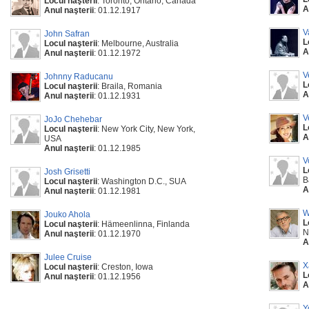
Locul naşterii
: Toronto, Ontario, Canada
A
Anul naşterii
: 01.12.1917
V
John Safran
L
Locul naşterii
: Melbourne, Australia
A
Anul naşterii
: 01.12.1972
V
Johnny Raducanu
L
Locul naşterii
: Braila, Romania
A
Anul naşterii
: 01.12.1931
V
JoJo Chehebar
L
Locul naşterii
: New York City, New York,
A
USA
Anul naşterii
: 01.12.1985
V
L
Josh Grisetti
B
Locul naşterii
: Washington D.C., SUA
A
Anul naşterii
: 01.12.1981
W
Jouko Ahola
L
Locul naşterii
: Hämeenlinna, Finlanda
N
Anul naşterii
: 01.12.1970
A
Julee Cruise
X
Locul naşterii
: Creston, Iowa
L
Anul naşterii
: 01.12.1956
A
Y