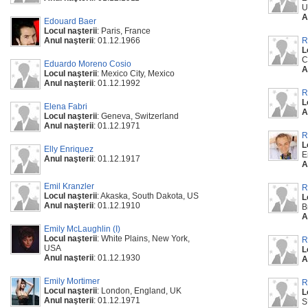
U
A
Edouard Baer
Locul naşterii
: Paris, France
Anul naşterii
: 01.12.1966
R
L
C
Eduardo Moreno Cosio
A
Locul naşterii
: Mexico City, Mexico
Anul naşterii
: 01.12.1992
R
L
Elena Fabri
A
Locul naşterii
: Geneva, Switzerland
Anul naşterii
: 01.12.1971
R
L
Elly Enriquez
E
Anul naşterii
: 01.12.1917
A
Emil Kranzler
R
Locul naşterii
: Akaska, South Dakota, US
L
Anul naşterii
: 01.12.1910
B
A
Emily McLaughlin (I)
Locul naşterii
: White Plains, New York,
R
USA
L
Anul naşterii
: 01.12.1930
A
Emily Mortimer
R
Locul naşterii
: London, England, UK
L
Anul naşterii
: 01.12.1971
S