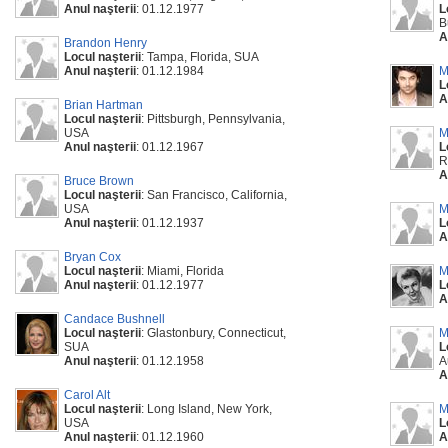
Anul naşterii
: 01.12.1977
L
B
A
Brandon Henry
Locul naşterii
: Tampa, Florida, SUA
Anul naşterii
: 01.12.1984
M
L
A
Brian Hartman
Locul naşterii
: Pittsburgh, Pennsylvania,
USA
M
Anul naşterii
: 01.12.1967
L
R
A
Bruce Brown
Locul naşterii
: San Francisco, California,
USA
M
Anul naşterii
: 01.12.1937
L
A
Bryan Cox
Locul naşterii
: Miami, Florida
M
Anul naşterii
: 01.12.1977
L
A
Candace Bushnell
Locul naşterii
: Glastonbury, Connecticut,
M
SUA
L
Anul naşterii
: 01.12.1958
A
A
Carol Alt
Locul naşterii
: Long Island, New York,
M
USA
L
Anul naşterii
: 01.12.1960
A