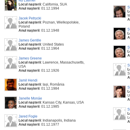
Ivy Latimer
Locul naşterii
: California, SUA
S
Anul naşterii
: 01.12.1994
L
W
Jacek Petrycki
A
Locul naşterii
: Poznan, Wielkopolskie,
Poland
Ș
Anul naşterii
: 01.12.1948
L
A
James Gentile
Locul naşterii
: United States
Ș
Anul naşterii
: 01.12.1964
L
A
James Greene
Locul naşterii
: Lawrence, Massachusetts,
S
USA
L
Anul naşterii
: 01.12.1926
S
A
Jamil Hendi
Locul naşterii
: Iași, România
S
Anul naşterii
: 01.12.1984
L
U
Janelle Monáe
A
Locul naşterii
: Kansas City, Kansas, USA
Anul naşterii
: 01.12.1985
S
L
Jared Fogle
L
Locul naşterii
: Indianapolis, Indiana
A
Anul naşterii
: 01.12.1977