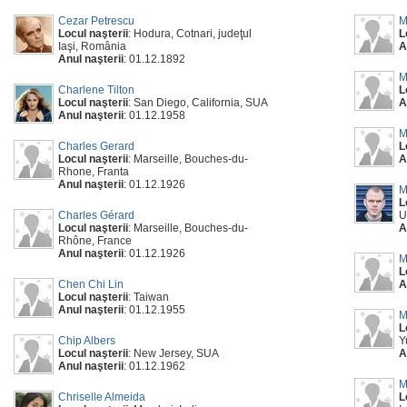
Cezar Petrescu
M
Locul naşterii
: Hodura, Cotnari, judeţul
L
Iaşi, România
A
Anul naşterii
: 01.12.1892
M
Charlene Tilton
L
Locul naşterii
: San Diego, California, SUA
A
Anul naşterii
: 01.12.1958
M
Charles Gerard
L
Locul naşterii
: Marseille, Bouches-du-
A
Rhone, Franta
Anul naşterii
: 01.12.1926
M
L
Charles Gérard
U
Locul naşterii
: Marseille, Bouches-du-
A
Rhône, France
Anul naşterii
: 01.12.1926
M
L
Chen Chi Lin
A
Locul naşterii
: Taiwan
Anul naşterii
: 01.12.1955
M
L
Chip Albers
Y
Locul naşterii
: New Jersey, SUA
A
Anul naşterii
: 01.12.1962
M
Chriselle Almeida
L