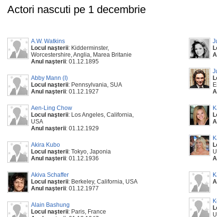
Actori nascuti pe 1 decembrie
A.W. Watkins
J
Locul naşterii
: Kidderminster,
L
Worcestershire, Anglia, Marea Britanie
A
Anul naşterii
: 01.12.1895
J
Abby Mann (I)
L
Locul naşterii
: Pennsylvania, SUA
E
Anul naşterii
: 01.12.1927
A
Aen-Ling Chow
K
Locul naşterii
: Los Angeles, California,
L
USA
A
Anul naşterii
: 01.12.1929
K
Akira Kubo
L
Locul naşterii
: Tokyo, Japonia
U
Anul naşterii
: 01.12.1936
A
Akiva Schaffer
K
Locul naşterii
: Berkeley, California, USA
A
Anul naşterii
: 01.12.1977
K
Alain Bashung
L
Locul naşterii
: Paris, France
U