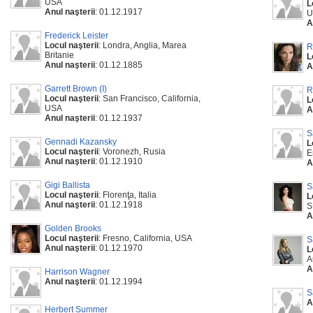
USA
L
Anul naşterii
: 01.12.1917
U
A
Frederick Leister
Locul naşterii
: Londra, Anglia, Marea
R
Britanie
L
Anul naşterii
: 01.12.1885
A
Garrett Brown (I)
R
Locul naşterii
: San Francisco, California,
L
USA
A
Anul naşterii
: 01.12.1937
S
Gennadi Kazansky
L
Locul naşterii
: Voronezh, Rusia
E
Anul naşterii
: 01.12.1910
A
Gigi Ballista
S
Locul naşterii
: Florenţa, Italia
L
Anul naşterii
: 01.12.1918
S
A
Golden Brooks
Locul naşterii
: Fresno, California, USA
S
Anul naşterii
: 01.12.1970
L
A
A
Harrison Wagner
Anul naşterii
: 01.12.1994
S
A
Herbert Summer