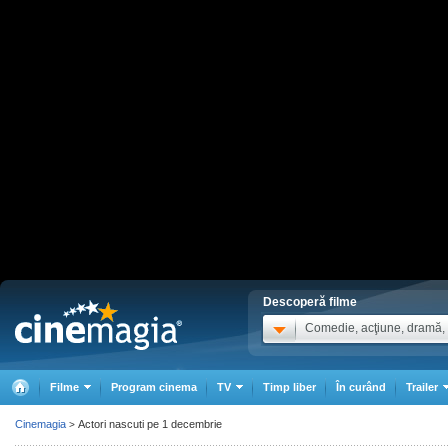
Descoperă filme
Comedie, acţiune, dramă, .
Filme
Program cinema
TV
Timp liber
În curând
Trailer
Cinemagia
Actori nascuti pe 1 decembrie
>