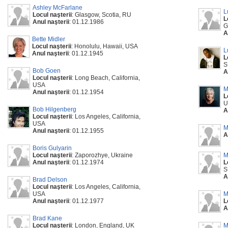
Ashley McFarlane
L
Locul naşterii
: Glasgow, Scotia, RU
L
Anul naşterii
: 01.12.1986
G
A
Bette Midler
Locul naşterii
: Honolulu, Hawaii, USA
L
Anul naşterii
: 01.12.1945
L
S
Bob Goen
A
Locul naşterii
: Long Beach, California,
USA
M
Anul naşterii
: 01.12.1954
L
U
Bob Hilgenberg
A
Locul naşterii
: Los Angeles, California,
USA
M
Anul naşterii
: 01.12.1955
A
Boris Gulyarin
Locul naşterii
: Zaporozhye, Ukraine
M
Anul naşterii
: 01.12.1974
L
S
A
Brad Delson
Locul naşterii
: Los Angeles, California,
USA
M
Anul naşterii
: 01.12.1977
L
A
Brad Kane
Locul naşterii
: London, England, UK
M