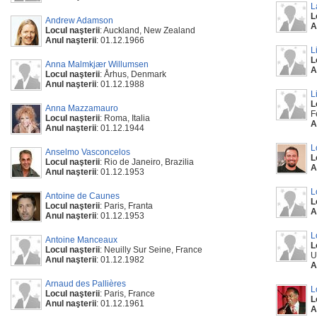
L
L
Andrew Adamson
A
Locul naşterii
: Auckland, New Zealand
Anul naşterii
: 01.12.1966
L
L
Anna Malmkjær Willumsen
A
Locul naşterii
: Århus, Denmark
Anul naşterii
: 01.12.1988
L
L
Anna Mazzamauro
F
Locul naşterii
: Roma, Italia
A
Anul naşterii
: 01.12.1944
L
Anselmo Vasconcelos
L
Locul naşterii
: Rio de Janeiro, Brazilia
A
Anul naşterii
: 01.12.1953
L
Antoine de Caunes
L
Locul naşterii
: Paris, Franta
A
Anul naşterii
: 01.12.1953
L
Antoine Manceaux
L
Locul naşterii
: Neuilly Sur Seine, France
U
Anul naşterii
: 01.12.1982
A
Arnaud des Pallières
L
Locul naşterii
: Paris, France
L
Anul naşterii
: 01.12.1961
A