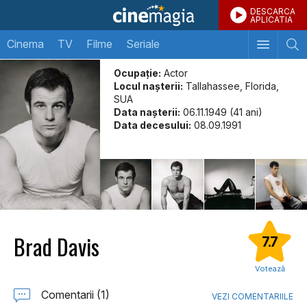
DESCARCA
APLICATIA
Cinema
TV
Filme
Seriale
Ocupație:
Actor
Locul naşterii:
Tallahassee, Florida,
SUA
Data naşterii:
06.11.1949 (41 ani)
Data decesului:
08.09.1991
Brad Davis
7.7
Votează
Comentarii (1)
VEZI COMENTARIILE