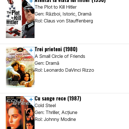
The Plot to Kill Hitler
Gen: Război, Istoric, Dramă
Rol: Claus von Stauffenberg
Trei prieteni
(1980)
A Small Circle of Friends
Gen: Dramă
Rol: Leonardo DaVinci Rizzo
Cu sange rece
(1987)
Cold Steel
Gen: Thriller, Acţiune
Rol: Johnny Modine