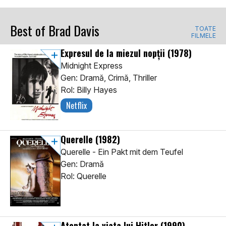
Best of Brad Davis
TOATE
FILMELE
Expresul de la miezul nopții
(1978)
Midnight Express
Gen: Dramă, Crimă, Thriller
Rol: Billy Hayes
Netflix
Querelle
(1982)
Querelle - Ein Pakt mit dem Teufel
Gen: Dramă
Rol: Querelle
Atentat la viata lui Hitler
(1990)