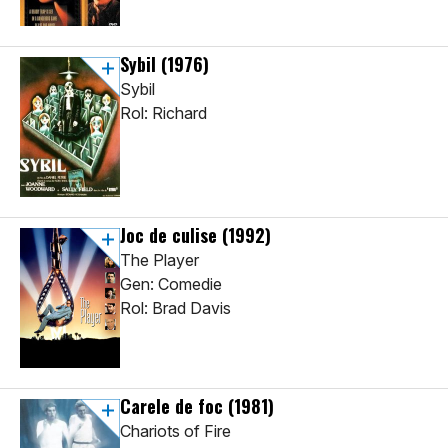
Sybil
(1976)
Sybil
Rol: Richard
Joc de culise
(1992)
The Player
Gen: Comedie
Rol: Brad Davis
Carele de foc
(1981)
Chariots of Fire