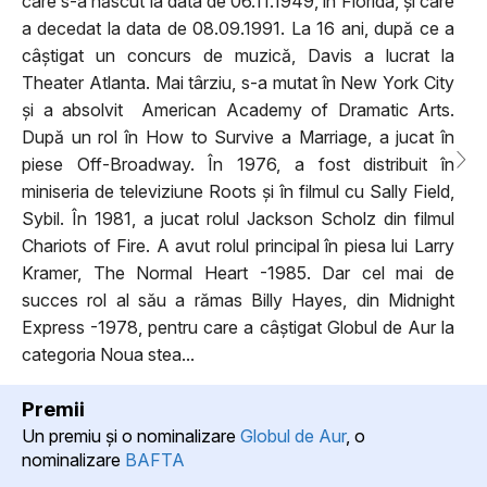
care s-a născut la data de 06.11.1949, în Florida, și care
a decedat la data de 08.09.1991. La 16 ani, după ce a
câștigat un concurs de muzică, Davis a lucrat la
Theater Atlanta. Mai târziu, s-a mutat în New York City
și a absolvit American Academy of Dramatic Arts.
După un rol în How to Survive a Marriage, a jucat în
piese Off-Broadway. În 1976, a fost distribuit în
miniseria de televiziune Roots și în filmul cu Sally Field,
Sybil. În 1981, a jucat rolul Jackson Scholz din filmul
Chariots of Fire. A avut rolul principal în piesa lui Larry
Kramer, The Normal Heart -1985. Dar cel mai de
succes rol al său a rămas Billy Hayes, din Midnight
Express -1978, pentru care a câștigat Globul de Aur la
categoria Noua stea...
Premii
Un premiu şi o nominalizare
Globul de Aur
, o
nominalizare
BAFTA