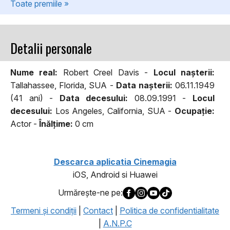
Toate premiile »
Detalii personale
Nume real:
Robert Creel Davis -
Locul naşterii:
Tallahassee, Florida, SUA -
Data naşterii:
06.11.1949
(41 ani) -
Data decesului:
08.09.1991 -
Locul
decesului:
Los Angeles, California, SUA -
Ocupaţie:
Actor -
Înălţime:
0 cm
Descarca aplicatia Cinemagia
iOS, Android si Huawei
Urmăreşte-ne pe:
Termeni şi condiţii
|
Contact
|
Politica de confidentialitate
|
A.N.P.C