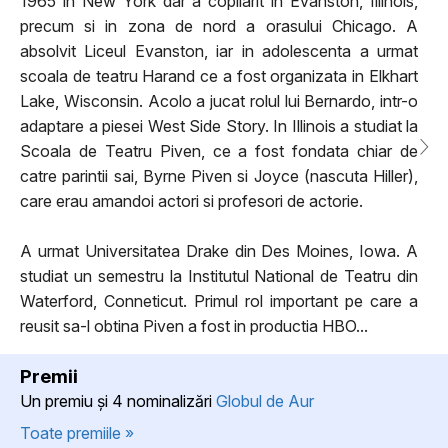
1965 in New York dar a copilarit in Evanston, Illinois,
precum si in zona de nord a orasului Chicago. A
absolvit Liceul Evanston, iar in adolescenta a urmat
scoala de teatru Harand ce a fost organizata in Elkhart
Lake, Wisconsin. Acolo a jucat rolul lui Bernardo, intr-o
adaptare a piesei West Side Story. In Illinois a studiat la
Scoala de Teatru Piven, ce a fost fondata chiar de
catre parintii sai, Byrne Piven si Joyce (nascuta Hiller),
care erau amandoi actori si profesori de actorie.
A urmat Universitatea Drake din Des Moines, Iowa. A
studiat un semestru la Institutul National de Teatru din
Waterford, Conneticut. Primul rol important pe care a
reusit sa-l obtina Piven a fost in productia HBO...
Premii
Un premiu şi 4 nominalizări
Globul de Aur
Toate premiile »