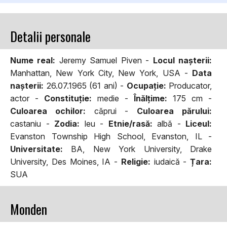
Detalii personale
Nume real:
Jeremy Samuel Piven -
Locul naşterii:
Manhattan, New York City, New York, USA -
Data
naşterii:
26.07.1965 (61 ani) -
Ocupaţie:
Producator,
actor -
Constituţie:
medie -
Înălţime:
175 cm -
Culoarea ochilor:
căprui -
Culoarea părului:
castaniu -
Zodia:
leu -
Etnie/rasă:
albă -
Liceul:
Evanston Township High School, Evanston, IL -
Universitate:
BA, New York University, Drake
University, Des Moines, IA -
Religie:
iudaică -
Țara:
SUA
Monden