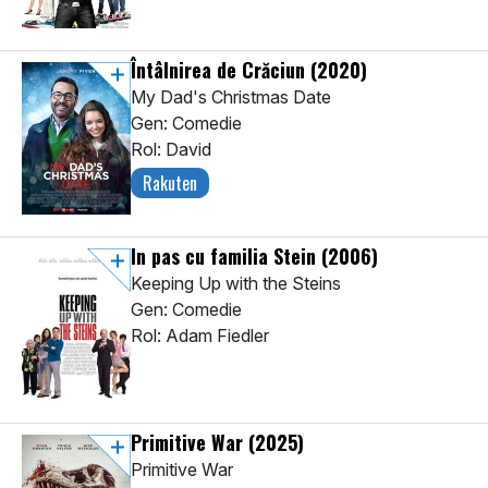
Întâlnirea de Crăciun
(2020)
My Dad's Christmas Date
Gen: Comedie
Rol: David
Rakuten
In pas cu familia Stein
(2006)
Keeping Up with the Steins
Gen: Comedie
Rol: Adam Fiedler
Primitive War
(2025)
Primitive War