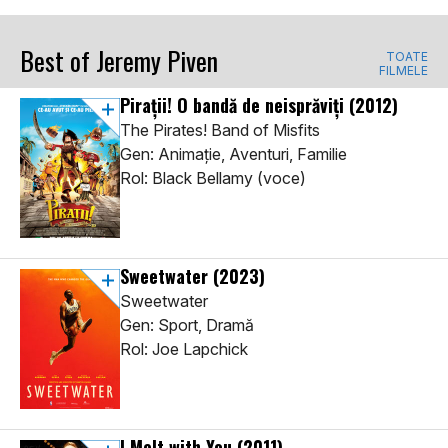
Best of Jeremy Piven
TOATE
FILMELE
Pirații! O bandă de neisprăviți
(2012)
The Pirates! Band of Misfits
Gen: Animaţie, Aventuri, Familie
Rol: Black Bellamy (voce)
Sweetwater
(2023)
Sweetwater
Gen: Sport, Dramă
Rol: Joe Lapchick
I Melt with You
(2011)