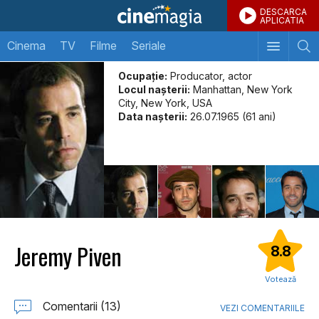
DESCARCA
APLICATIA
Cinema
TV
Filme
Seriale
Ocupație:
Producator, actor
Locul naşterii:
Manhattan, New York
City, New York, USA
Data naşterii:
26.07.1965 (61 ani)
Jeremy Piven
8.8
Votează
Comentarii (13)
VEZI COMENTARIILE