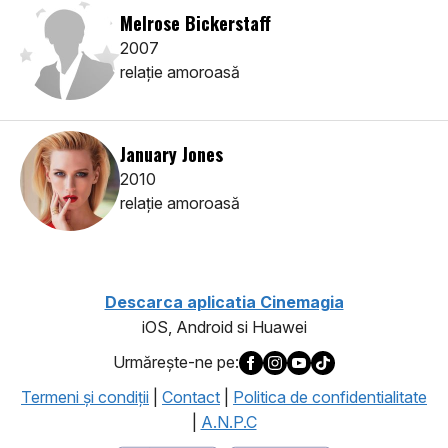
Melrose Bickerstaff
2007
relaţie amoroasă
January Jones
2010
relaţie amoroasă
Descarca aplicatia Cinemagia
iOS, Android si Huawei
Urmăreşte-ne pe:
Termeni şi condiţii
|
Contact
|
Politica de confidentialitate
|
A.N.P.C