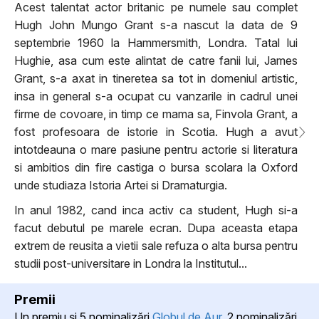
Acest talentat actor britanic pe numele sau complet
Hugh John Mungo Grant s-a nascut la data de 9
septembrie 1960 la Hammersmith, Londra. Tatal lui
Hughie, asa cum este alintat de catre fanii lui, James
Grant, s-a axat in tineretea sa tot in domeniul artistic,
insa in general s-a ocupat cu vanzarile in cadrul unei
firme de covoare, in timp ce mama sa, Finvola Grant, a
fost profesoara de istorie in Scotia. Hugh a avut
intotdeauna o mare pasiune pentru actorie si literatura
si ambitios din fire castiga o bursa scolara la Oxford
unde studiaza Istoria Artei si Dramaturgia.
In anul 1982, cand inca activ ca student, Hugh si-a
facut debutul pe marele ecran. Dupa aceasta etapa
extrem de reusita a vietii sale refuza o alta bursa pentru
studii post-universitare in Londra la Institutul...
Premii
Un premiu şi 5 nominalizări
Globul de Aur
, 2 nominalizări