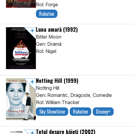
Rol: Forge
Rakuten
Luna amară
(1992)
Bitter Moon
Gen: Dramă
Rol: Nigel
Notting Hill
(1999)
Notting Hill
Gen: Romantic, Dragoste, Comedie
Rol: William Thacker
Sky Showtime
Rakuten
Disney+
Totul despre băieți
(2002)