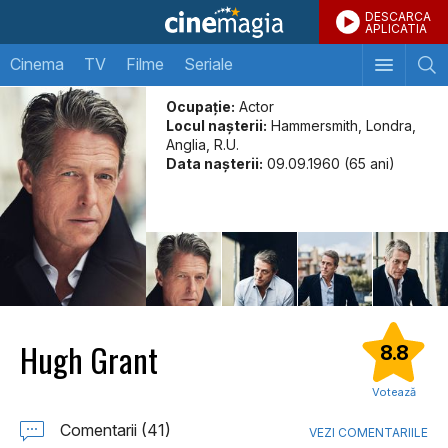
DESCARCA
APLICATIA
Cinema
TV
Filme
Seriale
Ocupație:
Actor
Locul naşterii:
Hammersmith, Londra,
Anglia, R.U.
Data naşterii:
09.09.1960 (65 ani)
Hugh Grant
8.8
Votează
Comentarii (41)
VEZI COMENTARIILE