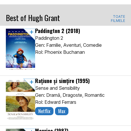
Best of Hugh Grant
TOATE
FILMELE
Paddington 2
(2018)
Paddington 2
Gen: Familie, Aventuri, Comedie
Rol: Phoenix Buchanan
Rațiune și simțire
(1995)
Sense and Sensibility
Gen: Dramă, Dragoste, Romantic
Rol: Edward Ferrars
Netflix
Max
Maurice
(1987)