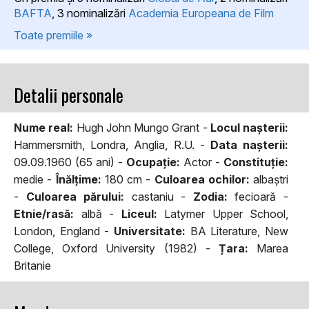
BAFTA
, 3 nominalizări
Academia Europeana de Film
Toate premiile »
Detalii personale
Nume real:
Hugh John Mungo Grant -
Locul naşterii:
Hammersmith, Londra, Anglia, R.U. -
Data naşterii:
09.09.1960 (65 ani) -
Ocupaţie:
Actor -
Constituţie:
medie -
Înălţime:
180 cm -
Culoarea ochilor:
albaştri
-
Culoarea părului:
castaniu -
Zodia:
fecioară -
Etnie/rasă:
albă -
Liceul:
Latymer Upper School,
London, England -
Universitate:
BA Literature, New
College, Oxford University (1982) -
Țara:
Marea
Britanie