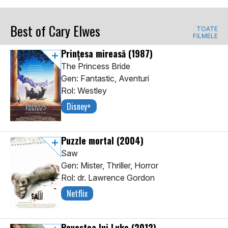
Best of Cary Elwes
TOATE
FILMELE
Prințesa mireasă
(1987)
The Princess Bride
Gen: Fantastic, Aventuri
Rol: Westley
Disney+
Puzzle mortal
(2004)
Saw
Gen: Mister, Thriller, Horror
Rol: dr. Lawrence Gordon
Netflix
Povestea lui Luke
(2012)