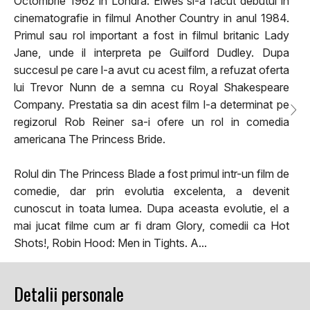
Octombrie 1962 in Londra. Elwes si-a facut debutul in
cinematografie in filmul Another Country in anul 1984.
Primul sau rol important a fost in filmul britanic Lady
Jane, unde il interpreta pe Guilford Dudley. Dupa
succesul pe care l-a avut cu acest film, a refuzat oferta
lui Trevor Nunn de a semna cu Royal Shakespeare
Company. Prestatia sa din acest film l-a determinat pe
regizorul Rob Reiner sa-i ofere un rol in comedia
americana The Princess Bride.
Rolul din The Princess Blade a fost primul intr-un film de
comedie, dar prin evolutia excelenta, a devenit
cunoscut in toata lumea. Dupa aceasta evolutie, el a
mai jucat filme cum ar fi dram Glory, comedii ca Hot
Shots!, Robin Hood: Men in Tights. A...
Detalii personale