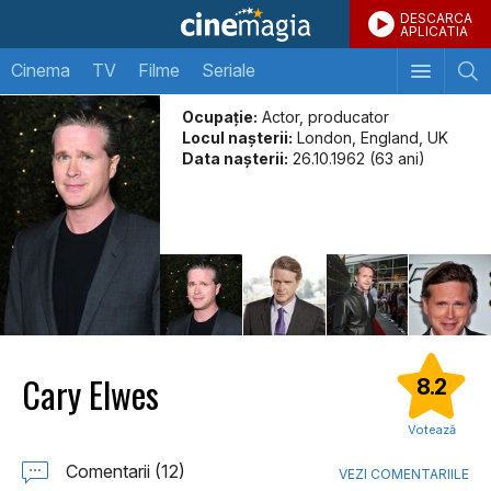
DESCARCA
APLICATIA
Cinema
TV
Filme
Seriale
Ocupație:
Actor, producator
Locul naşterii:
London, England, UK
Data naşterii:
26.10.1962 (63 ani)
Cary Elwes
8.2
Votează
Comentarii (12)
VEZI COMENTARIILE